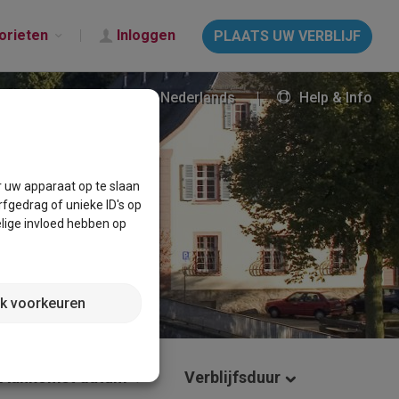
orieten
Inloggen
PLAATS UW VERBLIJF
Nederlands
Help & Info
r uw apparaat op te slaan
fgedrag of unieke ID's op
lige invloed hebben op
jk voorkeuren
Aankomst datum
Verblijfsduur