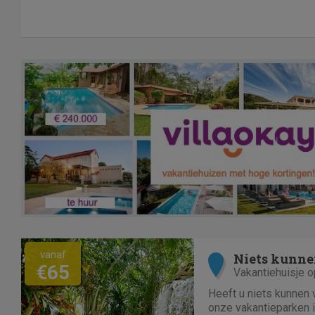
bij vakantiegangers. B&B Cuba Libre heeft een
Cubaans restaurant en.
vanaf
Niets kunne
€65
Vakantiehuisje o
Heeft u niets kunnen
onze vakantieparken i