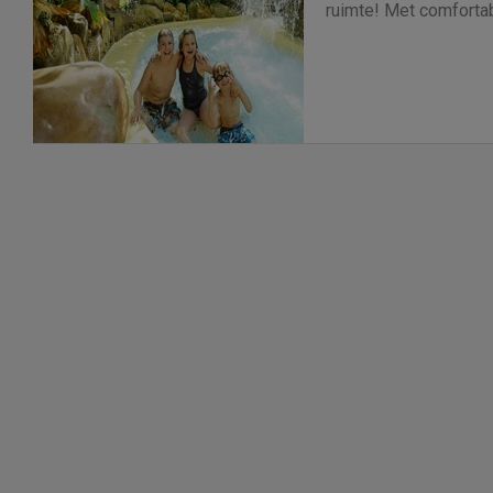
ruimte! Met comforta
villa's direct aan het 
niet duur!