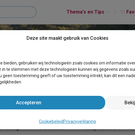
Thema's en Tips
Fav
Deze site maakt gebruik van Cookies
IJLEN
e bieden, gebruiken wij technologieën zoals cookies om informatie ove
r in te stemmen met deze technologieën kunnen wij gegevens zoals sur
 u geen toestemming geeft of uw toestemming intrekt, kan dit een nade
elijkheden.
Accepteren
Beki
Cookiebeleid
Privacyverklaring
 verblijf
Personen
Slaapkamers