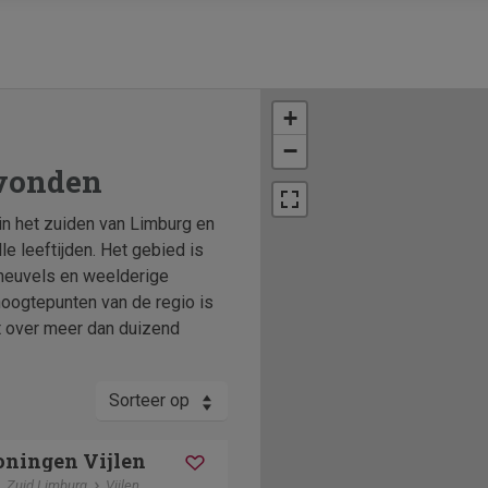
+
−
evonden
 in het zuiden van Limburg en
le leeftijden. Het gebied is
 heuvels en weelderige
hoogtepunten van de regio is
kt over meer dan duizend
Sorteer op
ningen Vijlen
Zuid Limburg
Vijlen