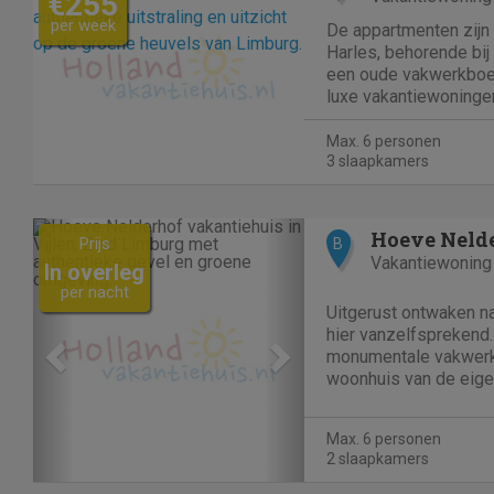
€255
per week
De appartmenten zijn 
Harles, behorende bij V
een oude vakwerkboer
luxe vakantiewoningen
"Harles" omringd door
het Zuid-Limburgse H
Max. 6 personen
fietsers...
3 slaapkamers
Previous
Next
Hoeve Neld
Prijs
B
Vakantiewoning
In overleg
per nacht
Uitgerust ontwaken na
hier vanzelfsprekend
monumentale vakwerkh
woonhuis van de eige
voormalige schuur va
in september 2010 fr
Max. 6 personen
ingericht als een sfeer
2 slaapkamers