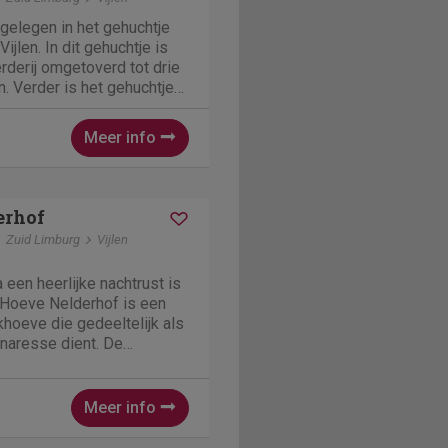
gelegen in het gehuchtje
ijlen. In dit gehuchtje is
derij omgetoverd tot drie
. Verder is het gehuchtje
 een zeer bosrijk gebied in
euvelland. Wanderlaars en
Meer info
erhof
Zuid Limburg
Vijlen
 een heerlijke nachtrust is
.Hoeve Nelderhof is een
oeve die gedeeltelijk als
naresse dient. De
n de monumentale hoeve is
aai gerestaureerd en
vol...
Meer info