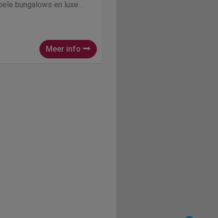
bele bungalows en luxe
water of in het bos. En echt
Meer info