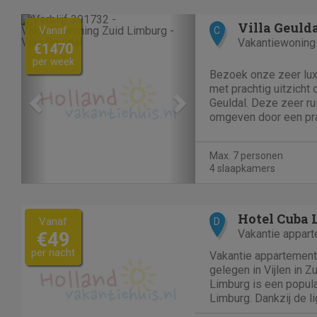
Previous
Next
Villa Geuld
Vanaf
C
Vakantiewoning
€1470
per week
Bezoek onze zeer lux
met prachtig uitzicht
Geuldal. Deze zeer rui
omgeven door een pra
landschap wat u direc
Vanuit de woning kunt
Max. 7 personen
fietsroutes volgen....
4 slaapkamers
Hotel Cuba 
Vanaf
D
Vakantie appar
€49
per nacht
Vakantie appartement 
gelegen in Vijlen in Z
Limburg is een popula
Limburg. Dankzij de lig
"Hotel Cuba Libre" e