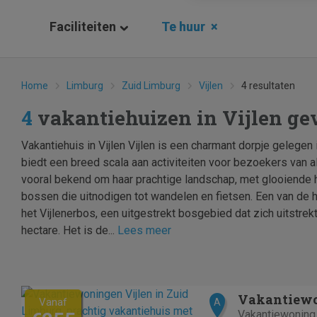
Faciliteiten
Te huur
×
Home
Limburg
Zuid Limburg
Vijlen
4 resultaten
4
vakantiehuizen in Vijlen g
Vakantiehuis in Vijlen Vijlen is een charmant dorpje gelegen
biedt een breed scala aan activiteiten voor bezoekers van al
vooral bekend om haar prachtige landschap, met glooiende
bossen die uitnodigen tot wandelen en fietsen. Een van de 
het Vijlenerbos, een uitgestrekt bosgebied dat zich uitstre
hectare. Het is de...
Lees meer
Vakantiewo
Vanaf
A
Vakantiewoning