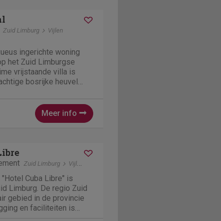
al
Zuid Limburg
Vijlen
ueus ingerichte woning
 op het Zuid Limburgse
me vrijstaande villa is
chtige bosrijke heuvel
t een vakantiegevoel geeft.
 u direct diverse wandel en
Meer info
Libre
tement
Zuid Limburg
Vijlen
"Hotel Cuba Libre" is
uid Limburg. De regio Zuid
ir gebied in de provincie
ging en faciliteiten is
en geliefde accommodatie