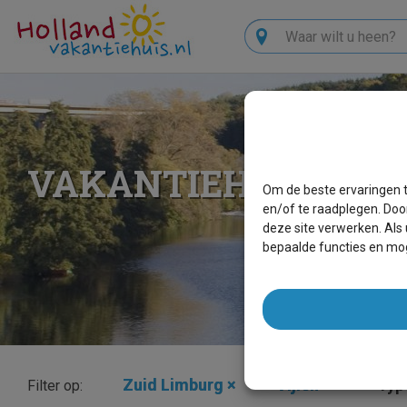
Zoeken
VAKANTIEHUIZEN V
Om de beste ervaringen t
en/of te raadplegen. Doo
deze site verwerken. Als
bepaalde functies en mog
Zuid Limburg
×
Vijlen
×
Type
Filter op: