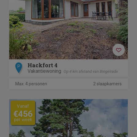
Hackfort 4
P
Vakantiewoning
Op 4 km afstand van Bingelrade
Max. 4 personen
2 slaapkamers
Vanaf
€456
per week