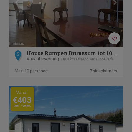
House Rumpen Brunssum tot 10 pers.
S
Vakantiewoning
Op 4 km afstand van Bingelrade
Max. 10 personen
7 slaapkamers
Vanaf
€403
per week