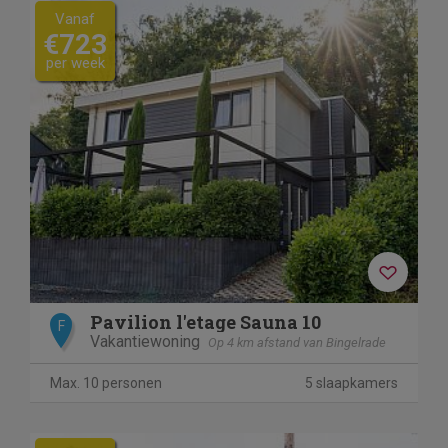
Vanaf
€723
per week
Pavilion l'etage Sauna 10
F
Vakantiewoning
Op 4 km afstand van Bingelrade
Max. 10 personen
5 slaapkamers