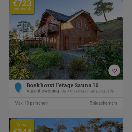
€723
per week
Boekhorst l'etage Sauna 10
I
Vakantiewoning
Op 4 km afstand van Bingelrade
Max. 10 personen
5 slaapkamers
Vanaf