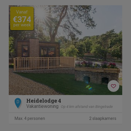
Vanaf
€374
per week
Heidelodge 4
D
Vakantiewoning
Op 4 km afstand van Bingelrade
Max. 4 personen
2 slaapkamers