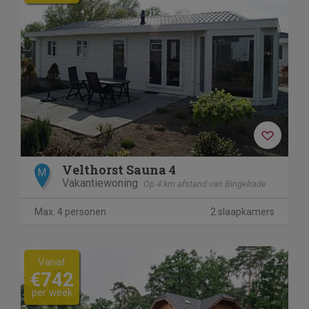
Velthorst Sauna 4
M
Vakantiewoning
Op 4 km afstand van Bingelrade
Max. 4 personen
2 slaapkamers
Vanaf
€742
per week