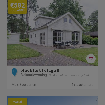
€582
per week
Hackfort l'etage 8
H
Vakantiewoning
Op 4 km afstand van Bingelrade
Max. 8 personen
4 slaapkamers
Vanaf