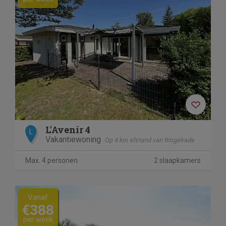
L'Avenir 4
L
Vakantiewoning
Op 4 km afstand van Bingelrade
Max. 4 personen
2 slaapkamers
Vanaf
€388
per week