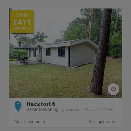
Vanaf
€411
per week
Hackfort 6
C
Vakantiewoning
Op 4 km afstand van Bingelrade
Max. 6 personen
3 slaapkamers