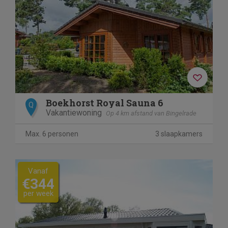
Boekhorst Royal Sauna 6
Q
Vakantiewoning
Op 4 km afstand van Bingelrade
Max. 6 personen
3 slaapkamers
Vanaf
€344
per week