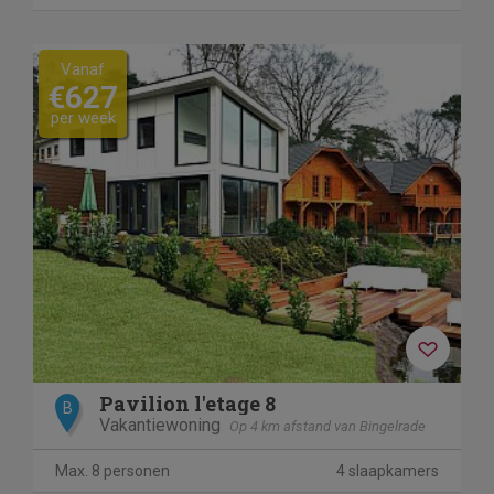
Vanaf
€627
per week
Pavilion l'etage 8
B
Vakantiewoning
Op 4 km afstand van Bingelrade
Max. 8 personen
4 slaapkamers