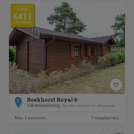
Vanaf
€411
per week
Boekhorst Royal 6
E
Vakantiewoning
Op 4 km afstand van Bingelrade
Max. 6 personen
3 slaapkamers