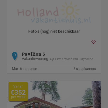
Pavilion 6
O
Vakantiewoning
Op 4 km afstand van Bingelrade
Max. 6 personen
3 slaapkamers
Vanaf
€352
per week