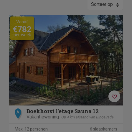
Sorteer op
Vanaf
€782
per week
Boekhorst l'etage Sauna 12
A
Vakantiewoning
Op 4 km afstand van Bingelrade
Max. 12 personen
6 slaapkamers