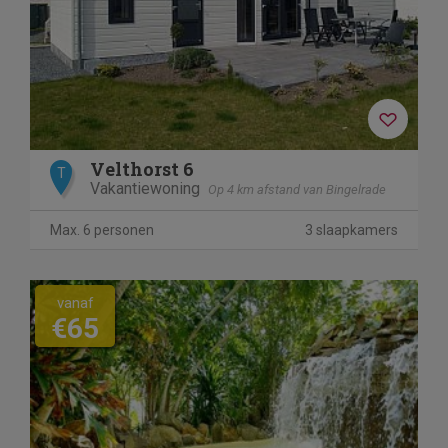
Velthorst 6
T
Vakantiewoning
Op 4 km afstand van Bingelrade
Max. 6 personen
3 slaapkamers
vanaf
€65