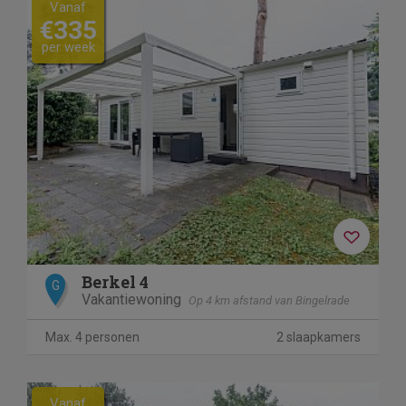
Vanaf
€335
per week
Berkel 4
G
Vakantiewoning
Op 4 km afstand van Bingelrade
Max. 4 personen
2 slaapkamers
Vanaf