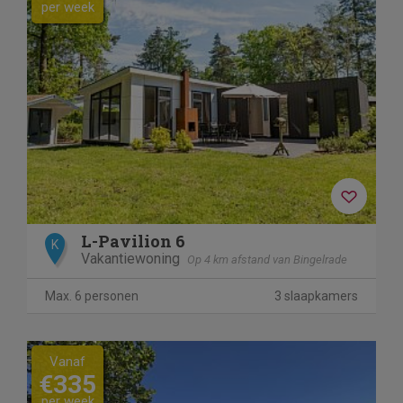
per week
L-Pavilion 6
K
Vakantiewoning
Op 4 km afstand van Bingelrade
Max. 6 personen
3 slaapkamers
Vanaf
€335
per week