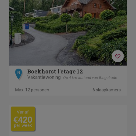
Boekhorst l'etage 12
N
Vakantiewoning
Op 4 km afstand van Bingelrade
Max. 12 personen
6 slaapkamers
Vanaf
€420
per week