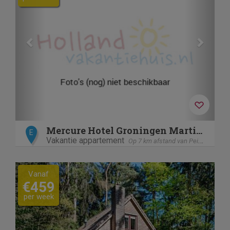
Mercure Hotel Groningen Martiniplaza
E
Vakantie appartement
Op 7 km afstand van Peize
Previous
Next
Vanaf
€459
per week