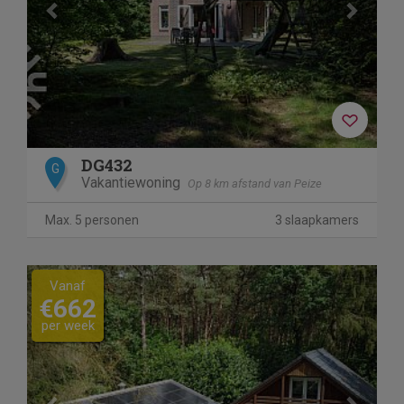
DG432
G
Vakantiewoning
Op 8 km afstand van Peize
Max. 5 personen
3 slaapkamers
Previous
Next
Vanaf
€662
per week