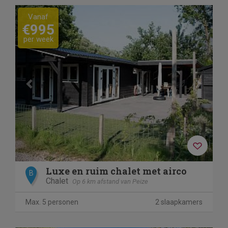
Previous
Next
Vanaf
€995
per week
Luxe en ruim chalet met airco
B
Chalet
Op 6 km afstand van Peize
Max. 5 personen
2 slaapkamers