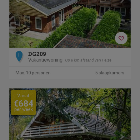
DG209
H
Vakantiewoning
Op 8 km afstand van Peize
Max. 10 personen
5 slaapkamers
Previous
Next
Vanaf
€684
per week