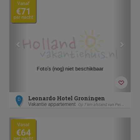
Previous
Next
Vanaf
€71
per nacht
Leonardo Hotel Groningen
D
Vakantie appartement
Op 7 km afstand van Peize
Previous
Next
Vanaf
€64
per nacht