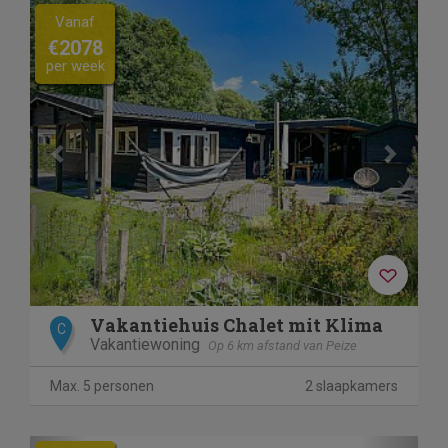
Previous
Next
Vanaf
€2078
per week
Vakantiehuis Chalet mit Klima
C
Vakantiewoning
Op 6 km afstand van Peize
Max. 5 personen
2 slaapkamers