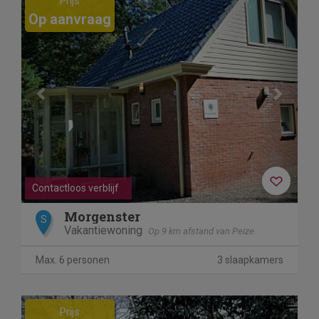
Prijs
Op aanvraag
Contactloos verblijf
Morgenster
S
Vakantiewoning
Op 9 km afstand van Peize
Max. 6 personen
3 slaapkamers
Previous
Next
Prijs