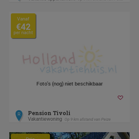
Vanaf
€42
per nacht
Pension Tivoli
R
Vakantiewoning
Op 9 km afstand van Peize
Previous
Next