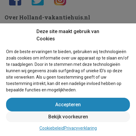
Over Holland-vakantiehuis.nl
Helpdesk
Deze site maakt gebruik van
Cookies
Voorwaarden
Schoolvakanties
Om de beste ervaringen te bieden, gebruiken wij technologieën
zoals cookies om informatie over uw apparaat op te slaan en/of
Handleiding vakantiehuis kopen
te raadplegen. Door in te stemmen met deze technologieën
kunnen wij gegevens zoals surfgedrag of unieke ID's op deze
Handleiding verkopen vakantiehuis
site verwerken. Als u geen toestemming geeft of uw
toestemming intrekt, kan dit een nadelige invloed hebben op
Leer ons kennen
bepaalde functies en mogelijkheden.
Privacy
Accepteren
Links
Bekijk voorkeuren
Sitemap
Cookiebeleid
Privacyverklaring
Blog