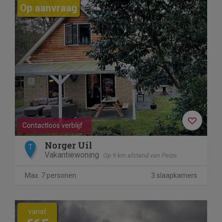
Op aanvraag
Contactloos verblijf
Norger Uil
T
Vakantiewoning
Op 9 km afstand van Peize
Max. 7 personen
3 slaapkamers
vanaf