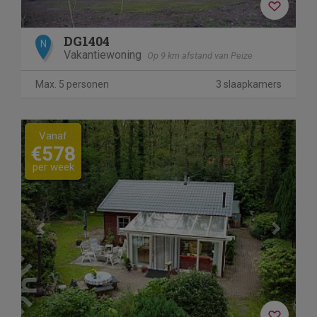
DG1404
N
Vakantiewoning
Op 9 km afstand van Peize
Max. 5 personen
3 slaapkamers
Previous
Next
Vanaf
€578
per week