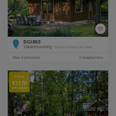
DG1863
I
Vakantiewoning
Op 8 km afstand van Peize
Max. 6 personen
3 slaapkamers
Previous
Next
Vanaf
€1170
per week