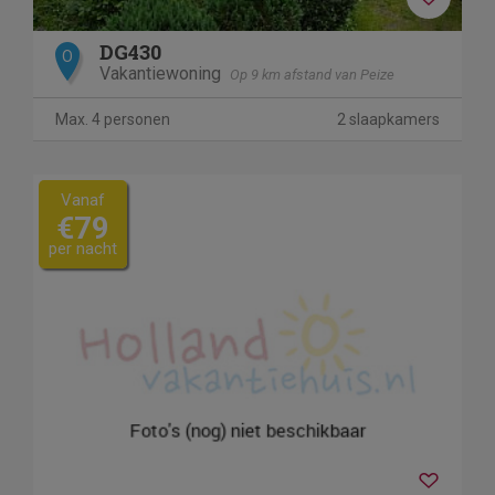
DG430
O
Vakantiewoning
Op 9 km afstand van Peize
Max. 4 personen
2 slaapkamers
Vanaf
€79
per nacht