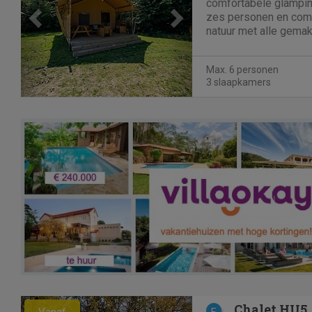
comfortabele glampin
zes personen en com
natuur met alle gemak
ingerichte accommoda
gezellige zithoek met 
Max. 6 personen
aanwezig, evenals een
3 slaapkamers
Previous
Next
Chalet HU5
Vanaf
E