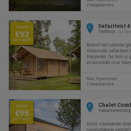
televisie, terwijl de op
2 slaapkamers
Previous
Next
Safaritent 4
Vanaf
G
Tenthuis
€93
Op 5 km
per nacht
Beleef het ultieme g
sfeervolle safaritent 
Hunzedal. De tent is 
en beschikt over twe
slaapkamers: een me
een met twee eenper
Max. 4 personen
met kussens en dekbe
2 slaapkamers
Previous
Next
Chalet Comf
Vanaf
H
Vakantiewoning
€95
per nacht
Deze vrijstaande chal
comfortabele verblijf