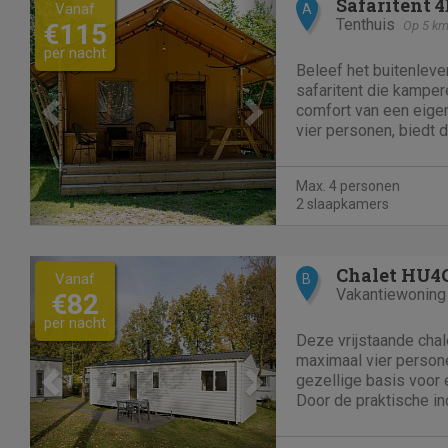
Previous
Next
Safaritent 4
Vanaf
A
Tenthuis
€115
Op 5 km
per nacht
Beleef het buitenleve
safaritent die kampe
comfort van een eige
vier personen, biedt 
een met een tweeper
stapelbed, compleet
Max. 4 personen
dekbedden. Binnen is
2 slaapkamers
tv...
Previous
Next
Chalet HU4
Vanaf
B
Vakantiewoning
€82
per nacht
Deze vrijstaande chal
maximaal vier persone
gezellige basis voor 
Door de praktische in
comfortabele interieur
thuisplek. In de knus