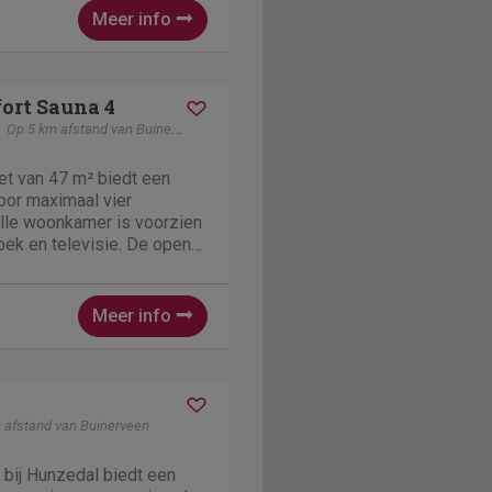
Meer info
ort Sauna 4
Op 5 km afstand van Buinerveen
et van 47 m² biedt een
voor maximaal vier
lle woonkamer is voorzien
oek en televisie. De open
tgerust met onder andere
bimagnetron en een
aat. Er zijn twee...
Meer info
 afstand van Buinerveen
 bij Hunzedal biedt een