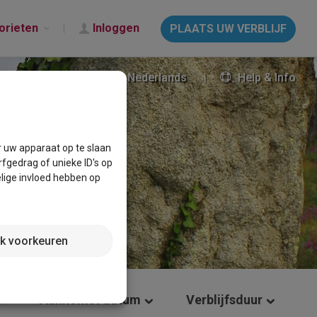
orieten
Inloggen
PLAATS UW VERBLIJF
Nederlands
Help & Info
r uw apparaat op te slaan
fgedrag of unieke ID's op
lige invloed hebben op
jk voorkeuren
Aankomst datum
Verblijfsduur