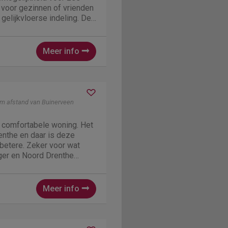
 voor gezinnen of vrienden
 gelijkvloerse indeling. De
beschikt over een zithoek,
 terwijl de open keuken
Meer info
km afstand van Buinerveen
e, comfortabele woning. Het
renthe en daar is deze
betere. Zeker voor wat
rger en Noord Drenthe
ngalow "H6A" heeft 3
Meer info