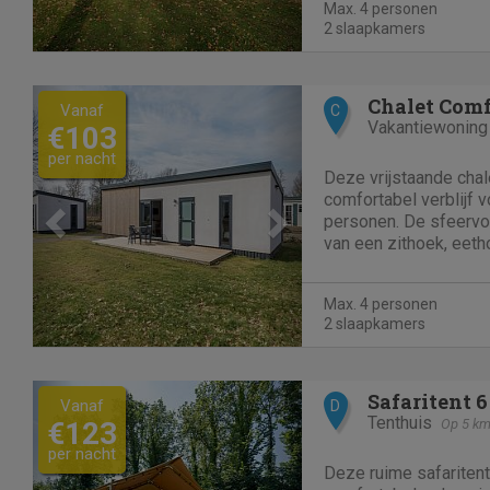
Max. 4 personen
zithoek, eettafel,...
2 slaapkamers
Previous
Next
Chalet Comf
Vanaf
C
Vakantiewoning
€103
per nacht
Deze vrijstaande chal
comfortabel verblijf 
personen. De sfeervo
van een zithoek, eeth
keuken is volledig ui
een vaatwasser, com
Max. 4 personen
Senseo koffiepadsappar
2 slaapkamers
Previous
Next
Safaritent 6
Vanaf
D
Tenthuis
€123
Op 5 km
per nacht
Deze ruime safaritent