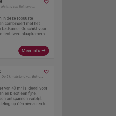
B
 afstand van Buinerveen
n in deze robuuste
ren combineert met het
n badkamer. Geschikt voor
de tent twee slaapkamers:
soonsbed en een met een
 met kussens en
 een knusse zithoek met
Meer info
C
Op 5 km afstand van Buinerveen
et van 40 m² is ideaal voor
n en biedt een fijne,
een ontspannen verblijf.
deling op één niveau en het
 voelt het als een echte
se woonkamer vind je een