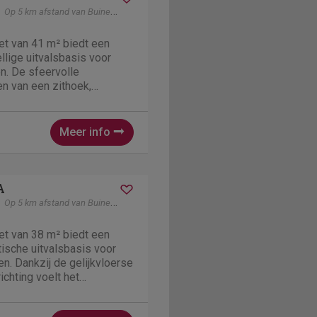
Op 5 km afstand van Buinerveen
et van 41 m² biedt een
lige uitvalsbasis voor
n. De sfeervolle
n van een zithoek,
. De open keuken beschikt
pparatuur, waaronder een
 waterkoker en...
Meer info
A
Op 5 km afstand van Buinerveen
et van 38 m² biedt een
ische uitvalsbasis voor
n. Dankzij de gelijkvloerse
ichting voelt het
kelijk aan. De woonkamer
 met een zithoek, eethoek en