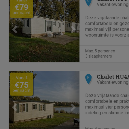
Vakantiewoning
€79
per nacht
Deze vrijstaande chal
comfortabele en gezel
maximaal vijf persone
woonruimte is voorzie
eethoek en televisie
over alle benodigde a
Max. 5 personen
koelkast met vriesvak,
3 slaapkamers
Previous
Next
Chalet HU4
Vanaf
F
Vakantiewoning
€75
per nacht
Deze vrijstaande chal
comfortabele en prakt
maximaal vier persone
indeling en slimme inr
aangenaam en toegan
is gezellig ingericht
Max. 4 personen