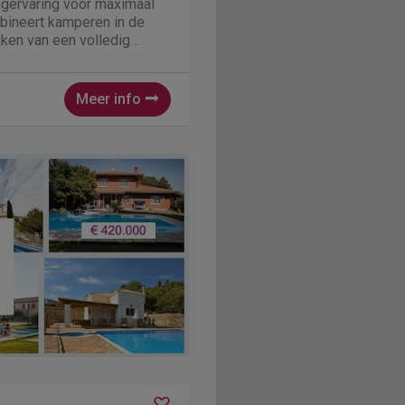
gervaring voor maximaal
bineert kamperen in de
ken van een volledig
tie. Binnen is een
televisie en gratis wifi
 eetgedeelte en...
Meer info