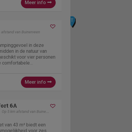
en...
Meer info
M
O
Q
N
R
K
P
S
T
L
J
I
 afstand van Buinerveen
lampinggevoel in deze
midden in de natuur van
geschikt voor vier personen
e comfortabele
t een tweepersoonsbed en
soonsbedden, compleet
dden. Het uitnodigende...
Meer info
ort 6A
Op 5 km afstand van Buinerveen
et van 43 m² biedt een
smogelijkheid voor zes