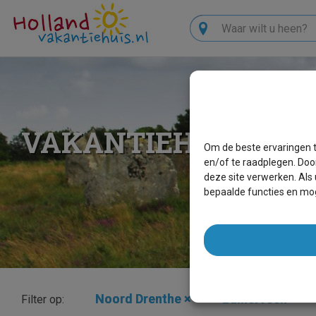
Zoeken
VAKANTIEHUIZEN B
Om de beste ervaringen t
en/of te raadplegen. Doo
deze site verwerken. Als
bepaalde functies en mog
Noord Drenthe
×
Buinerveen
×
Filter op: