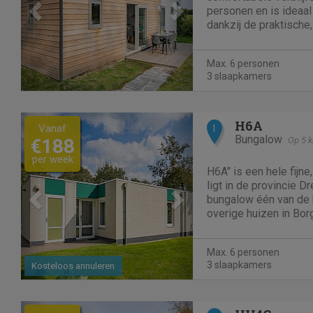
personen en is ideaal
dankzij de praktische,
gezellige woonkamer 
eethoek en televisie,
Max. 6 personen
volledig is uitgerust...
3 slaapkamers
Previous
Next
H6A
Vanaf
I
Bungalow
€188
Op 5 
per week
H6A" is een hele fijn
ligt in de provincie D
bungalow één van de 
overige huizen in Bo
betreft. Samen in een accommodatie verblijven
is enorm gezellig. Bu
Max. 6 personen
slaapkamers en...
3 slaapkamers
Kosteloos annuleren
Previous
Next