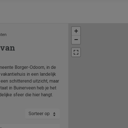
+
aten
−
 van
emeente Borger-Odoorn, in de
vakantiehuis in een landelijk
 een schitterend uitzicht, maar
aat in Buinerveen heb je het
elijke sfeer die hier hangt.
Sorteer op