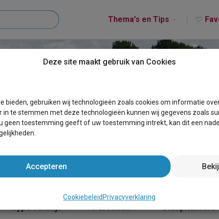
Thema's en Tips
Fav
Deze site maakt gebruik van Cookies
UINERVEEN
e bieden, gebruiken wij technologieën zoals cookies om informatie ove
r in te stemmen met deze technologieën kunnen wij gegevens zoals sur
 u geen toestemming geeft of uw toestemming intrekt, kan dit een nade
elijkheden.
Accepteren
Beki
Cookiebeleid
Privacyverklaring
Type verblijf
Personen
Slaapkamers