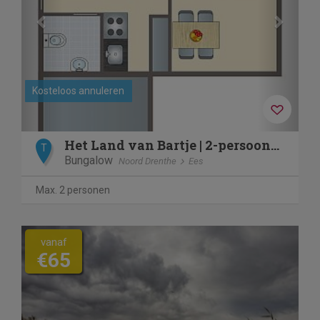
Kosteloos annuleren
Het Land van Bartje | 2-persoons bungalow | 2A
T
Bungalow
Noord Drenthe
Ees
Max. 2 personen
vanaf
€65