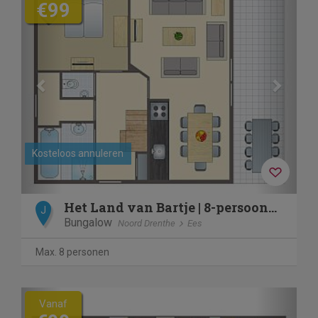
€99
Kosteloos annuleren
Het Land van Bartje | 8-persoons boerderij | 8EL
J
Bungalow
Noord Drenthe
Ees
Max. 8 personen
Previous
Next
Vanaf