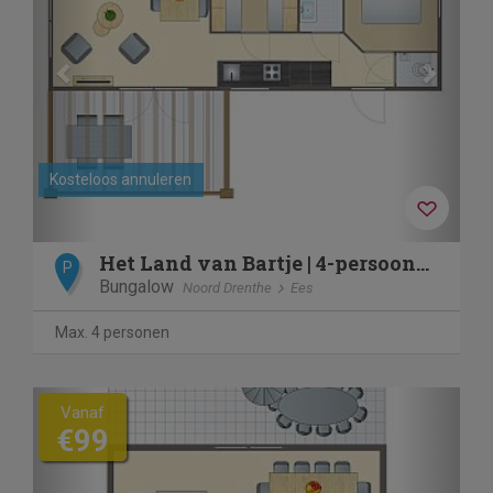
Kosteloos annuleren
Het Land van Bartje | 4-persoons chalet | 4BV
P
Bungalow
Noord Drenthe
Ees
Max. 4 personen
Previous
Next
Vanaf
€99