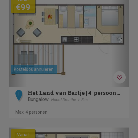
€99
Kosteloos annuleren
Het Land van Bartje | 4-persoons kinderchalet | 4BK
I
Bungalow
Noord Drenthe
Ees
Max. 4 personen
Previous
Next
Vanaf