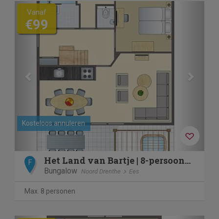
Previous
Next
Vanaf
€99
Kosteloos annuleren
Het Land van Bartje | 8-persoons boerderij | 8ELVW
F
Bungalow
Noord Drenthe
Ees
Max. 8 personen