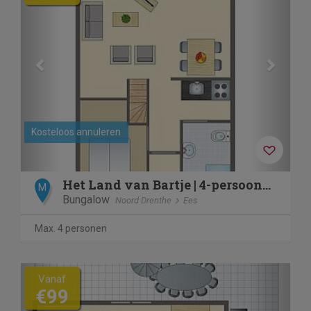
Kosteloos annuleren
Het Land van Bartje | 4-persoons bungalow | 4B1
M
Bungalow
Noord Drenthe
Ees
Max. 4 personen
Previous
Next
Vanaf
€99