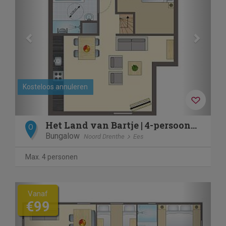
Kosteloos annuleren
Het Land van Bartje | 4-persoons bungalow - Speciaal toegank
O
Bungalow
Noord Drenthe
Ees
Max. 4 personen
Previous
Next
Vanaf
€99