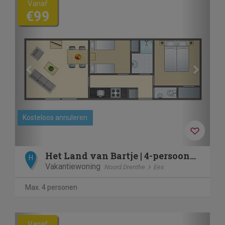
Vanaf
€99
Kosteloos annuleren
Het Land van Bartje | 4-persoons stacaravan | 4BCV
H
Vakantiewoning
Noord Drenthe
Ees
Max. 4 personen
Previous
Next
Vanaf