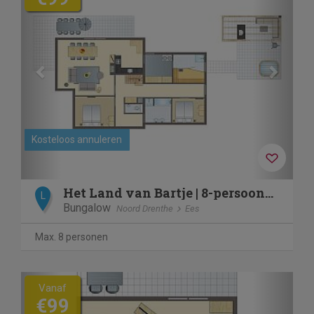
Kosteloos annuleren
Het Land van Bartje | 8-persoons wellnessbungalow - Breed to
L
Bungalow
Noord Drenthe
Ees
Max. 8 personen
Previous
Next
Vanaf
€99