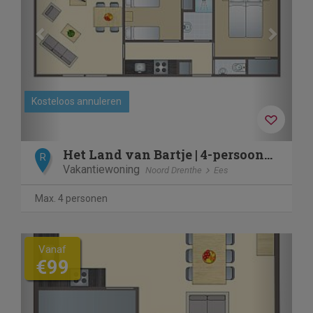
Kosteloos annuleren
Het Land van Bartje | 4-persoons stacaravan | 4MHV
R
Vakantiewoning
Noord Drenthe
Ees
Max. 4 personen
Previous
Next
Vanaf
€99