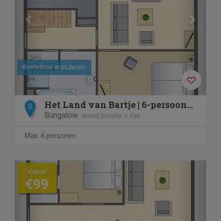
Kosteloos annuleren
Het Land van Bartje | 6-persoons hoevewoning | 6DL
S
Bungalow
Noord Drenthe
Ees
Max. 6 personen
Previous
Next
Vanaf
€99