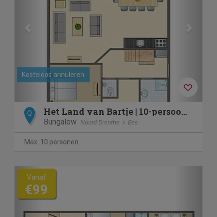
Kosteloos annuleren
Het Land van Bartje | 10-persoons boerderij | 10FL
Q
Bungalow
Noord Drenthe
Ees
Max. 10 personen
Previous
Next
Vanaf
€99