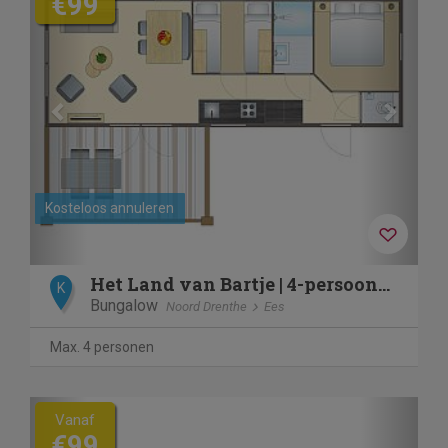
€99
Kosteloos annuleren
Het Land van Bartje | 4-persoons Honden chalet | 4BD
K
Bungalow
Noord Drenthe
Ees
Max. 4 personen
Previous
Next
Vanaf
€99