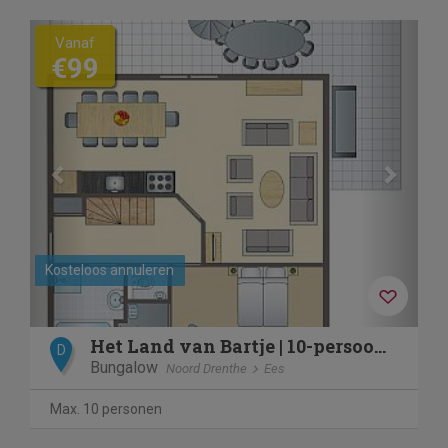
Previous
Next
Vanaf
€99
Kosteloos annuleren
Het Land van Bartje | 10-persoons boerderij | 10EL
D
Bungalow
Noord Drenthe
Ees
Max. 10 personen