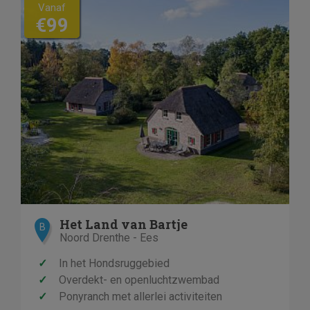
Vanaf
€99
Het Land van Bartje
B
Noord Drenthe - Ees
✓
In het Hondsruggebied
✓
Overdekt- en openluchtzwembad
✓
Ponyranch met allerlei activiteiten