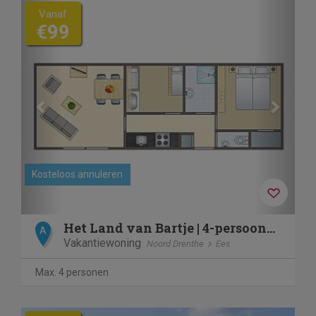
Previous
Next
Vanaf
€99
Kosteloos annuleren
Het Land van Bartje | 4-persoons peuterstacaravan | 4BCK
A
Vakantiewoning
Noord Drenthe
Ees
Max. 4 personen