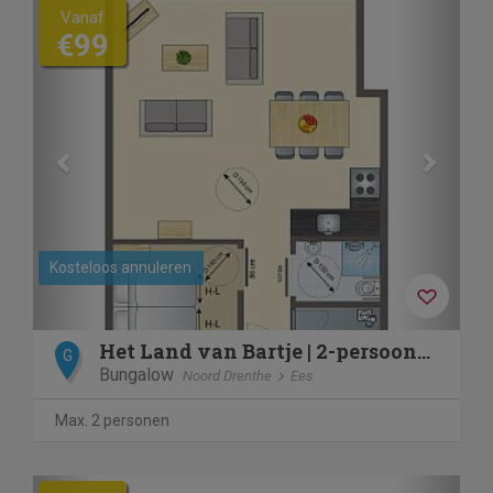
Previous
Next
Vanaf
€99
Kosteloos annuleren
Het Land van Bartje | 2-persoons bungalow - Speciaal toegank
G
Bungalow
Noord Drenthe
Ees
Max. 2 personen
Previous
Next