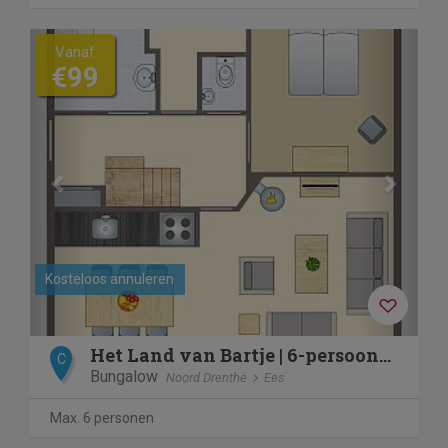
Previous
Next
Vanaf
€99
Kosteloos annuleren
Het Land van Bartje | 6-persoons boerderij | 6D3
C
Bungalow
Noord Drenthe
Ees
Max. 6 personen