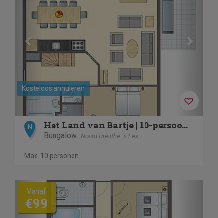
Kosteloos annuleren
Het Land van Bartje | 10-persoons boerderij | 10EL
N
Bungalow
Noord Drenthe
Ees
Max. 10 personen
Previous
Next
Vanaf
€99