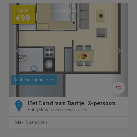
Previous
Next
Vanaf
€99
Kosteloos annuleren
Het Land van Bartje | 2-persoons bungalow | 2A
E
Bungalow
Noord Drenthe
Ees
Max. 2 personen