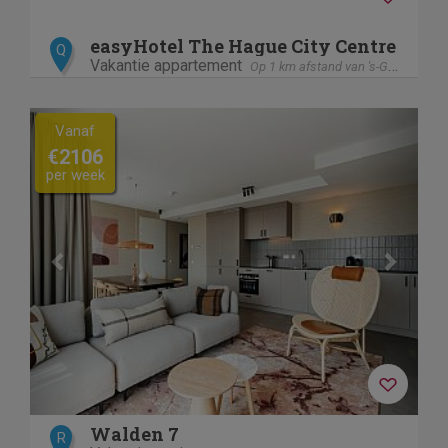
easyHotel The Hague City Centre
Q
Vakantie appartement
Op 1 km afstand van 's-Gravenhage / Den Haag
Previous
Next
Vanaf
€2106
per week
Walden 7
R