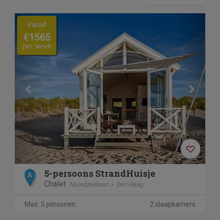
Previous
Next
Vanaf
€1565
per week
5-persoons StrandHuisje
A
Chalet
Noordzeekust
Den Haag
Max. 5 personen
2 slaapkamers