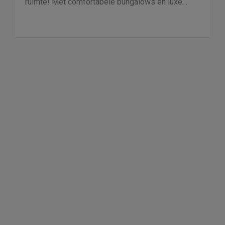
ruimte! Met comfortabele bungalows en luxe
villa's direct aan het water of in het bos. En niet
duur!