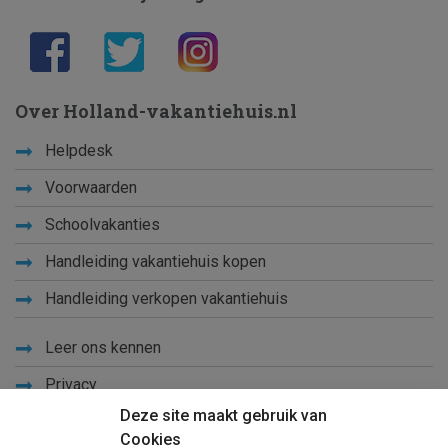
Over Holland-vakantiehuis.nl
Helpdesk
Voorwaarden
Schoolvakanties
Handleiding vakantiehuis kopen
Handleiding verkopen vakantiehuis
Leer ons kennen
Privacy
Deze site maakt gebruik van
Links
Cookies