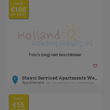
Vanaf
€100
per nacht
Stayci Serviced Apartments Westeinde
E
Appartement
Op 1 km afstand van 's-Gravenhage / Den Haag
Vanaf
€55
per nacht