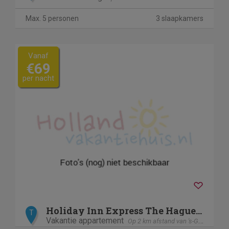
Max. 5 personen
3 slaapkamers
Vanaf
€69
per nacht
Holiday Inn Express The Hague - Parliament, an IHG Hotel
T
Vakantie appartement
Op 2 km afstand van 's-Gravenhage / Den Haag