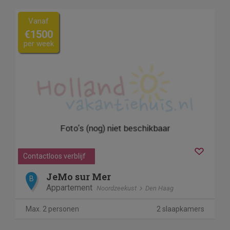
Vanaf
€1500
per week
Contactloos verblijf
JeMo sur Mer
B
Appartement
Noordzeekust
Den Haag
Max. 2 personen
2 slaapkamers