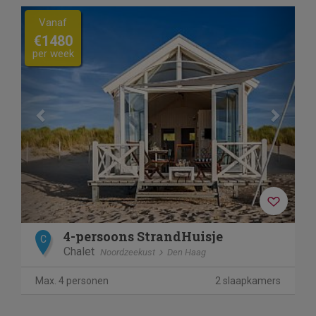
Previous
Next
Vanaf
€1480
per week
4-persoons StrandHuisje
C
Chalet
Noordzeekust
Den Haag
Max. 4 personen
2 slaapkamers