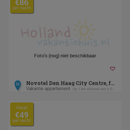
€86
per nacht
Novotel Den Haag City Centre, fully renovated
M
Vakantie appartement
Op 1 km afstand van 's-Gravenhage / Den Haag
Vanaf
€49
per nacht