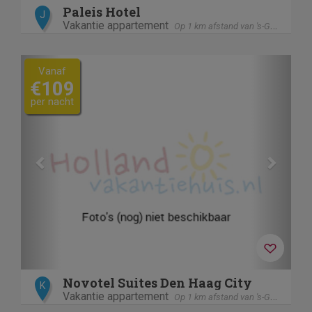
Paleis Hotel
J
Vakantie appartement
Op 1 km afstand van 's-Gravenhage / Den Haag
Previous
Next
Vanaf
€109
per nacht
Novotel Suites Den Haag City
K
Vakantie appartement
Op 1 km afstand van 's-Gravenhage / Den Haag