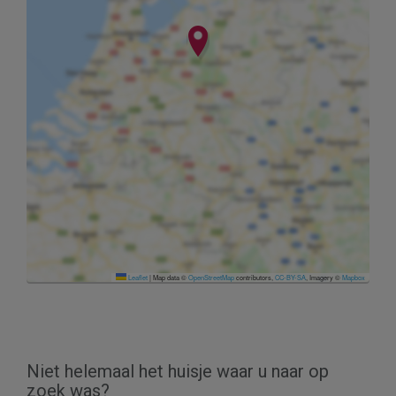
Leaflet
|
Map data ©
OpenStreetMap
contributors,
CC-BY-SA
, Imagery ©
Mapbox
Niet helemaal het huisje waar u naar op
zoek was?