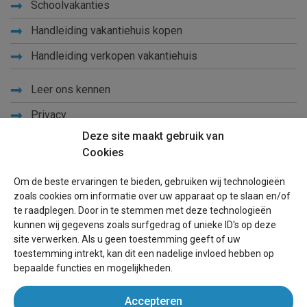
Schoolvakanties
Handleiding vakantiehuis kopen
Handleiding verkopen vakantiehuis
Leer ons kennen
Privacy
Deze site maakt gebruik van
Links
Cookies
Sitemap
Om de beste ervaringen te bieden, gebruiken wij technologieën
Blog
zoals cookies om informatie over uw apparaat op te slaan en/of
te raadplegen. Door in te stemmen met deze technologieën
Voor eigenaren
kunnen wij gegevens zoals surfgedrag of unieke ID's op deze
site verwerken. Als u geen toestemming geeft of uw
Een advertentie plaatsen
toestemming intrekt, kan dit een nadelige invloed hebben op
bepaalde functies en mogelijkheden.
Inloggen
Accepteren
Succesvol verhuren vakantiewoning