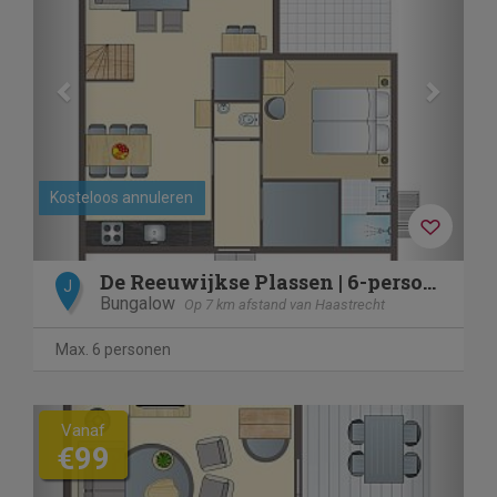
Kosteloos annuleren
De Reeuwijkse Plassen | 6-persoons kinderwoning | 6CK2
J
Bungalow
Op 7 km afstand van Haastrecht
Max. 6 personen
Previous
Next
Vanaf
€99