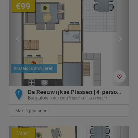
€99
Kosteloos annuleren
De Reeuwijkse Plassen | 4-persoons kinderwoning | 4CK2
F
Bungalow
Op 7 km afstand van Haastrecht
Max. 4 personen
Previous
Next
Vanaf