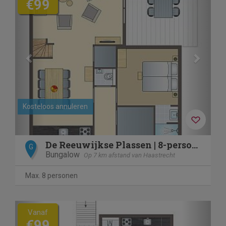
€99
Kosteloos annuleren
De Reeuwijkse Plassen | 8-persoons waterwoning - Vijfheren |
G
Bungalow
Op 7 km afstand van Haastrecht
Max. 8 personen
Previous
Next
Vanaf
€99