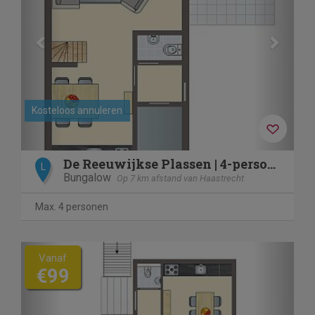
Kosteloos annuleren
De Reeuwijkse Plassen | 4-persoons waterwoning | 4C2
L
Bungalow
Op 7 km afstand van Haastrecht
Max. 4 personen
Previous
Next
Vanaf
€99