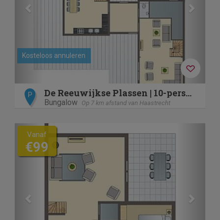
Kosteloos annuleren
De Reeuwijkse Plassen | 10-persoons waterwoning - Ravensberg
P
Bungalow
Op 7 km afstand van Haastrecht
Previous
Next
Vanaf
€99