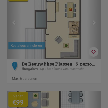
Kosteloos annuleren
De Reeuwijkse Plassen | 6-persoons waterwoning - Vogelenzang
I
Bungalow
Op 7 km afstand van Haastrecht
Max. 6 personen
Previous
Next
Vanaf
€99