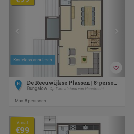
Kosteloos annuleren
De Reeuwijkse Plassen | 8-persoons waterwoning | 8C1
H
Bungalow
Op 7 km afstand van Haastrecht
Max. 8 personen
Previous
Next
Vanaf
€99