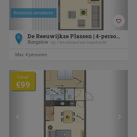
Kosteloos annuleren
De Reeuwijkse Plassen | 4-persoons waterwoning - Vlist | 4L
R
Bungalow
Op 7 km afstand van Haastrecht
Max. 4 personen
Previous
Next
Vanaf
€99