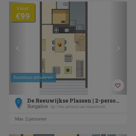
Previous
Next
Vanaf
€99
Kosteloos annuleren
De Reeuwijkse Plassen | 2-persoons waterwoning | 2L
C
Bungalow
Op 7 km afstand van Haastrecht
Max. 2 personen