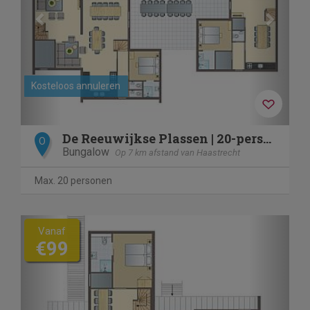
Kosteloos annuleren
De Reeuwijkse Plassen | 20-persoons waterwoning - Wijk en Wo
O
Bungalow
Op 7 km afstand van Haastrecht
Max. 20 personen
Previous
Next
Vanaf
€99