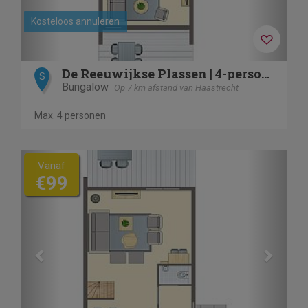
Kosteloos annuleren
De Reeuwijkse Plassen | 4-persoons waterwoning - Extra toega
S
Bungalow
Op 7 km afstand van Haastrecht
Max. 4 personen
Previous
Next
Vanaf
€99