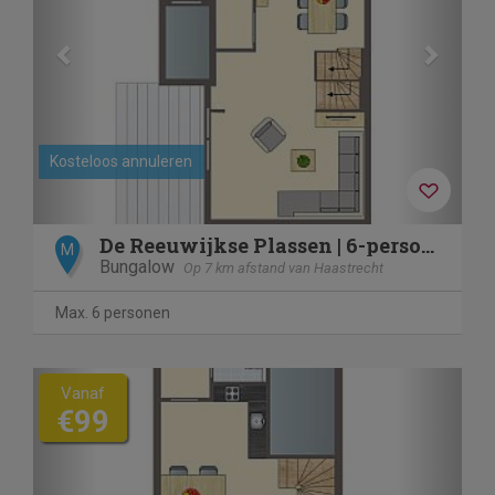
Kosteloos annuleren
De Reeuwijkse Plassen | 6-persoons waterwoning | 6L1
M
Bungalow
Op 7 km afstand van Haastrecht
Max. 6 personen
Previous
Next
Vanaf
€99