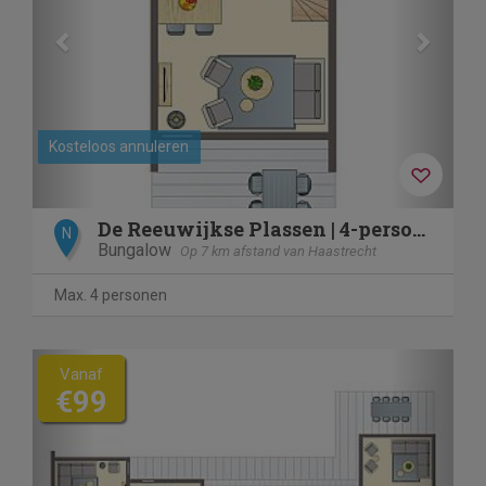
Kosteloos annuleren
De Reeuwijkse Plassen | 4-persoons waterwoning | 4C
N
Bungalow
Op 7 km afstand van Haastrecht
Max. 4 personen
Previous
Next
Vanaf
€99