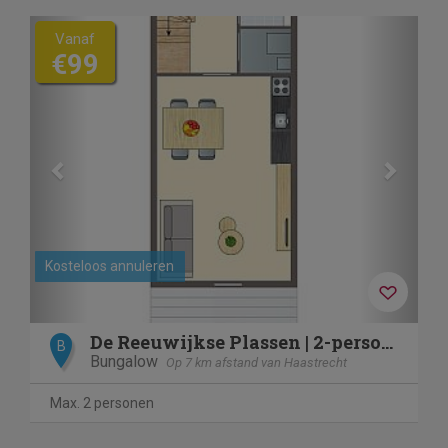
Previous
Next
Vanaf
€99
Kosteloos annuleren
De Reeuwijkse Plassen | 2-persoons waterwoning | 2C
B
Bungalow
Op 7 km afstand van Haastrecht
Max. 2 personen