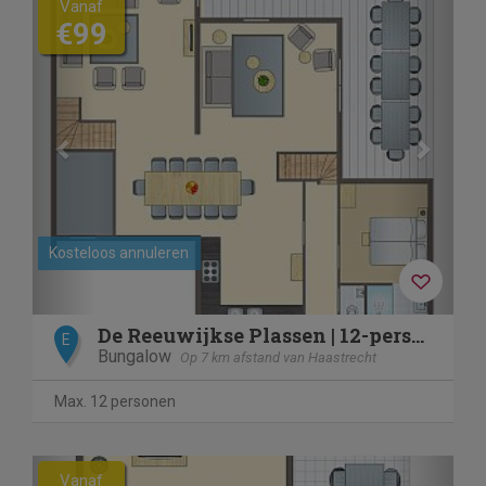
Vanaf
€99
Kosteloos annuleren
De Reeuwijkse Plassen | 12-persoons waterwoning - De Venen |
E
Bungalow
Op 7 km afstand van Haastrecht
Max. 12 personen
Previous
Next
Vanaf