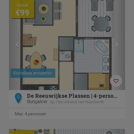
Previous
Next
Vanaf
€99
Kosteloos annuleren
De Reeuwijkse Plassen | 4-persoons wellnesswoning | 4ELW
D
Bungalow
Op 7 km afstand van Haastrecht
Max. 4 personen
Previous
Next