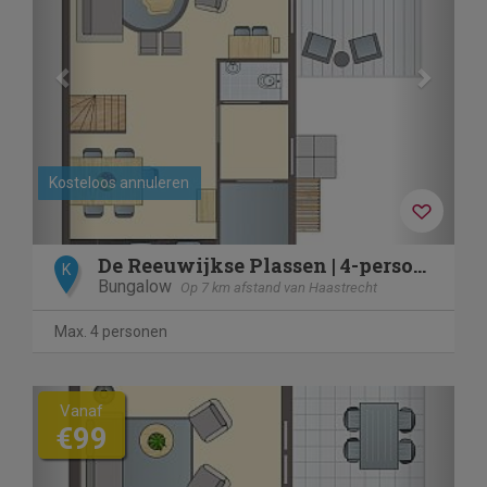
Kosteloos annuleren
De Reeuwijkse Plassen | 4-persoons kinderwoning | 4LK
K
Bungalow
Op 7 km afstand van Haastrecht
Max. 4 personen
Previous
Next
Vanaf
€99