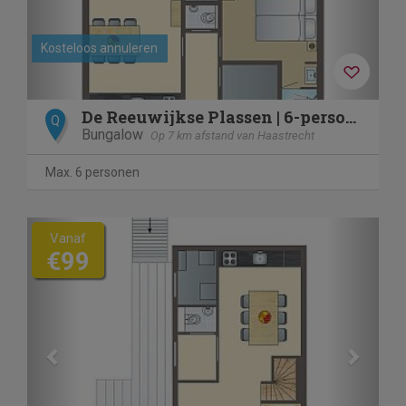
Kosteloos annuleren
De Reeuwijkse Plassen | 6-persoons waterwoning - Kinderdijk
Q
Bungalow
Op 7 km afstand van Haastrecht
Max. 6 personen
Previous
Next
Vanaf
€99