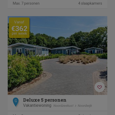
Max. 7 personen
4 slaapkamers
Vanaf
€362
per week
Deluxe 5 personen
G
Vakantiewoning
Noordzeekust
Noordwijk