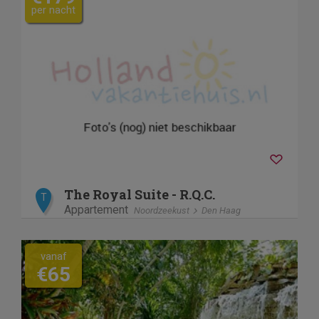
per nacht
The Royal Suite - R.Q.C.
T
Appartement
Noordzeekust
Den Haag
vanaf
€65