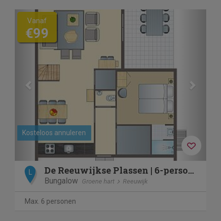
Previous
Next
Vanaf
€99
Kosteloos annuleren
De Reeuwijkse Plassen | 6-persoons kinderwoning | 6CK1
L
Bungalow
Groene hart
Reeuwijk
Max. 6 personen