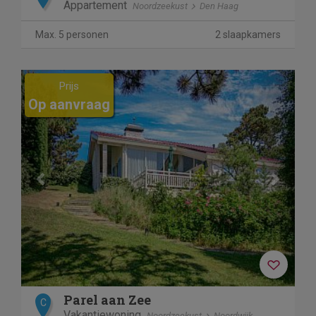
Appartement
Noordzeekust
Den Haag
Max. 5 personen
2 slaapkamers
Previous
Next
Prijs
Op aanvraag
Parel aan Zee
C
Vakantiewoning
Noordzeekust
Noordwijk