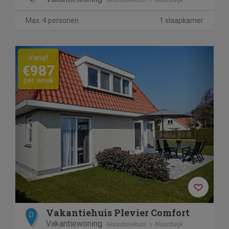
Max. 4 personen
1 slaapkamer
Previous
Next
Vanaf
€987
per week
Vakantiehuis Plevier Comfort
D
Vakantiewoning
Noordzeekust
Noordwijk