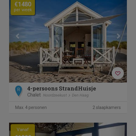
€1480
per week
4-persoons StrandHuisje
R
Chalet
Noordzeekust
Den Haag
Max. 4 personen
2 slaapkamers
Previous
Next
Vanaf