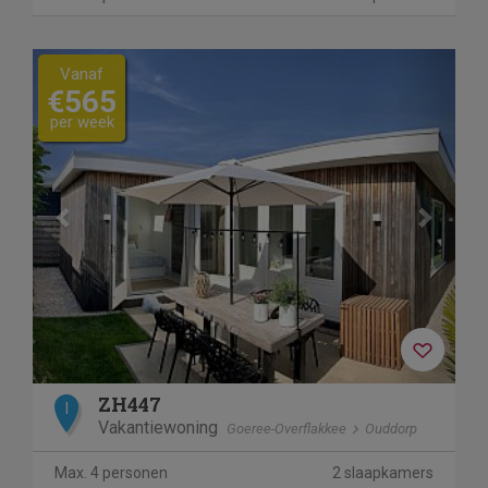
Previous
Next
Vanaf
€565
per week
ZH447
I
Vakantiewoning
Goeree-Overflakkee
Ouddorp
Max. 4 personen
2 slaapkamers