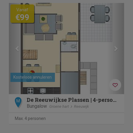
Previous
Next
Vanaf
€99
Kosteloos annuleren
De Reeuwijkse Plassen | 4-persoons kinderwoning | 4CK2
M
Bungalow
Groene hart
Reeuwijk
Max. 4 personen