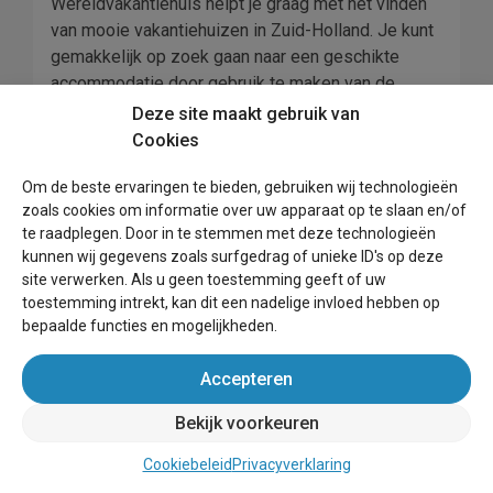
Wereldvakantiehuis helpt je graag met het vinden
van mooie vakantiehuizen in Zuid-Holland. Je kunt
gemakkelijk op zoek gaan naar een geschikte
accommodatie door gebruik te maken van de
filters. Ontdek al je mogelijkheden en boek
Deze site maakt gebruik van
vandaag nog een mooi vakantieverblijf in het
Cookies
gezellige Zuid-Holland!
Om de beste ervaringen te bieden, gebruiken wij technologieën
vakantiehuisje in de
zoals cookies om informatie over uw apparaat op te slaan en/of
te raadplegen. Door in te stemmen met deze technologieën
bollenstreek
kunnen wij gegevens zoals surfgedrag of unieke ID's op deze
site verwerken. Als u geen toestemming geeft of uw
De Bollenstreek van Nederland is een van de
toestemming intrekt, kan dit een nadelige invloed hebben op
meest iconische en kenmerkende gebieden van
bepaalde functies en mogelijkheden.
het Nederlandse landschap. Gelegen aan de
westkant van het land staat deze streek bekend
Accepteren
om zijn kleurrijke velden vol tulpen, hyacinten en
Bekijk voorkeuren
andere bloemen. De bollen worden geteeld in een
gebied dat zich uitstrekt van Leiden tot Haarlem en
Cookiebeleid
Privacyverklaring
is verbonden door een netwerk van kanalen. In het