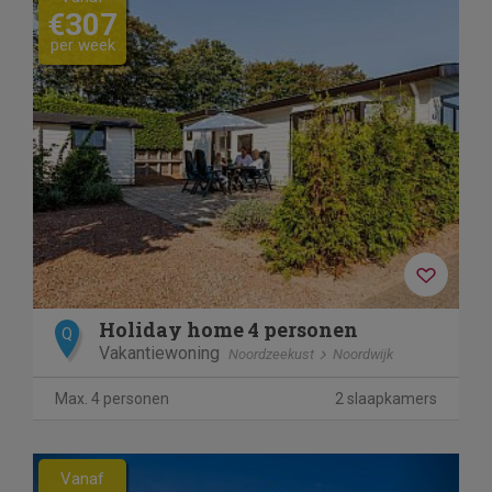
€307
per week
Holiday home 4 personen
Q
Vakantiewoning
Noordzeekust
Noordwijk
Max. 4 personen
2 slaapkamers
Previous
Next
Vanaf