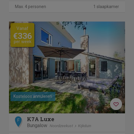
Max. 4 personen
1 slaapkamer
Previous
Next
Vanaf
€336
per week
Kosteloos annuleren
K7A Luxe
F
Bungalow
Noordzeekust
Kijkduin