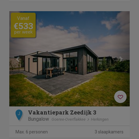
Previous
Next
Vanaf
€533
per week
Vakantiepark Zeedijk 3
J
Bungalow
Goeree-Overflakkee
Herkingen
Max. 6 personen
3 slaapkamers