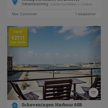
Vakantiewoning
Goeree-Overflakkee
Ouddorp
Max. 2 personen
1 slaapkamer
Previous
Next
Vanaf
€2111
per week
Scheveningen Harbour 60B
B