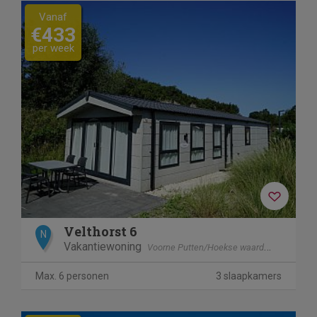
Vanaf
€433
per week
Velthorst 6
N
Vakantiewoning
Voorne Putten/Hoekse waard
Hellevoets
Max. 6 personen
3 slaapkamers