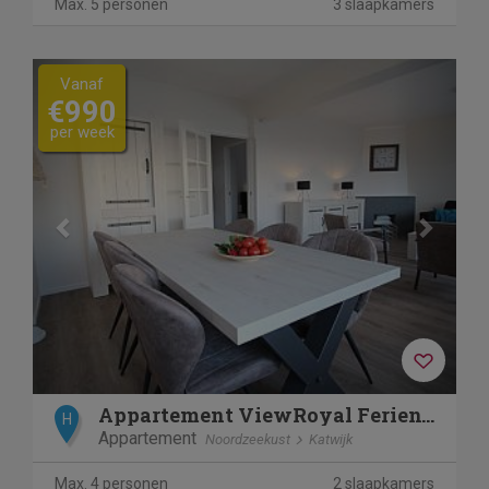
Max. 5 personen
3 slaapkamers
Previous
Next
Vanaf
€990
per week
Appartement ViewRoyal Ferienwohnung mit Meerblick in Katwij
H
Appartement
Noordzeekust
Katwijk
Max. 4 personen
2 slaapkamers