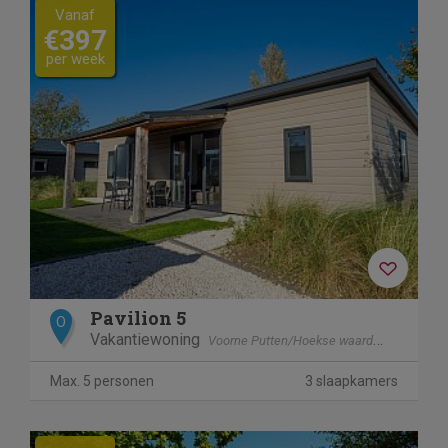
Vanaf
€397
per week
Pavilion 5
O
Vakantiewoning
Voorne Putten/Hoekse waard
Hellevoets
Max. 5 personen
3 slaapkamers
Previous
Next