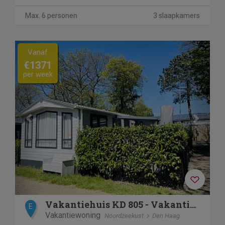
Max. 6 personen
3 slaapkamers
Previous
Next
Vanaf
€1371
per week
Vakantiehuis KD 805 - Vakantiepark Kijkduin 4p
E
Vakantiewoning
Noordzeekust
Den Haag