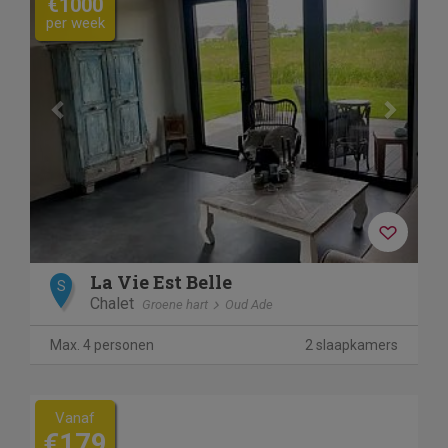
€1000
per week
La Vie Est Belle
S
Chalet
Groene hart
Oud Ade
Max. 4 personen
2 slaapkamers
Vanaf
€179