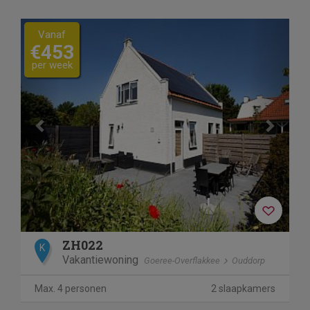
Previous
Next
Vanaf
€453
per week
ZH022
K
Vakantiewoning
Goeree-Overflakkee
Ouddorp
Max. 4 personen
2 slaapkamers