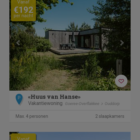
Vanaf
€192
per nacht
«Huus van Hanse»
P
Vakantiewoning
Goeree-Overflakkee
Ouddorp
Max. 4 personen
2 slaapkamers
Vanaf