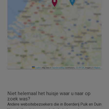
8
Leaflet
|
Map data ©
OpenStreetMap
contributors,
CC-BY-SA
, Imagery ©
Mapbox
5
1
Niet helemaal het huisje waar u naar op
zoek was?
Andere websitebezoekers die in Boerderij Puik en Duin