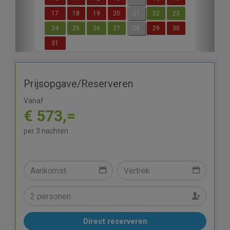
17
18
19
20
21
22
23
24
25
26
27
28
29
30
31
Prijsopgave/Reserveren
Vanaf
€ 573,=
per 3 nachten
Direct reserveren