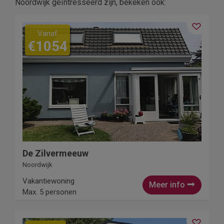
Noordwijk geïntresseerd zijn, bekeken ook:
6
Vanaf
€1054
De Zilvermeeuw
Noordwijk
Vakantiewoning
Meer info
Max. 5 personen