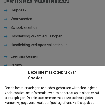
Over Holland-vakantiehuis.nl
Helpdesk
Voorwaarden
Schoolvakanties
Handleiding vakantiehuis kopen
Handleiding verkopen vakantiehuis
Leer ons kennen
Privacy
Deze site maakt gebruik van
Links
Cookies
Sitemap
Om de beste ervaringen te bieden, gebruiken wij technologieën
Blog
zoals cookies om informatie over uw apparaat op te slaan en/of
te raadplegen. Door in te stemmen met deze technologieën
Voor eigenaren
kunnen wij gegevens zoals surfgedrag of unieke ID's op deze