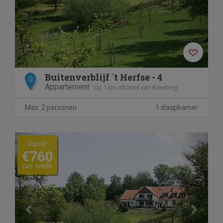
Buitenverblijf `t Herfse - 4
G
Appartement
Op 1 km afstand van Kleeberg
Max. 2 personen
1 slaapkamer
Previous
Next
Vanaf
€760
per week