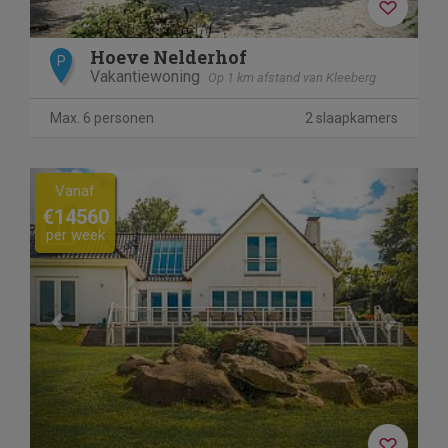
Hoeve Nelderhof
P
Vakantiewoning
Op 1 km afstand van Kleeberg
Max. 6 personen
2 slaapkamers
Previous
Next
Vanaf
€14560
per week