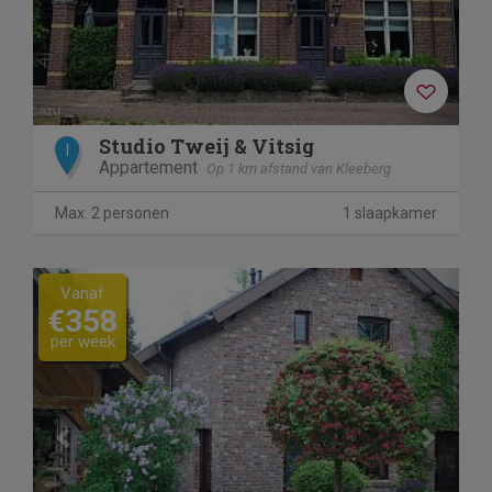
Studio Tweij & Vitsig
I
Appartement
Op 1 km afstand van Kleeberg
Max. 2 personen
1 slaapkamer
Previous
Next
Vanaf
€358
per week