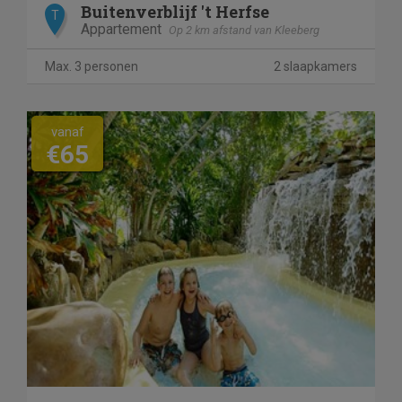
Buitenverblijf 't Herfse
T
Appartement
Op 2 km afstand van Kleeberg
Max. 3 personen
2 slaapkamers
vanaf
€65