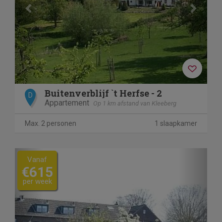
Buitenverblijf `t Herfse - 2
D
Appartement
Op 1 km afstand van Kleeberg
Max. 2 personen
1 slaapkamer
Previous
Next
Vanaf
€615
per week