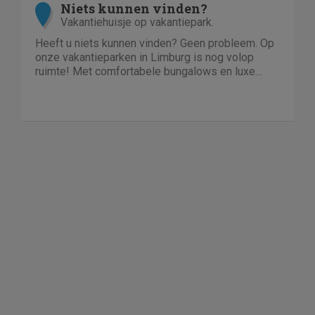
Niets kunnen vinden?
Vakantiehuisje op vakantiepark.
Heeft u niets kunnen vinden? Geen probleem. Op
onze vakantieparken in Limburg is nog volop
ruimte! Met comfortabele bungalows en luxe
villa's direct aan het water of in het bos. En echt
niet duur!