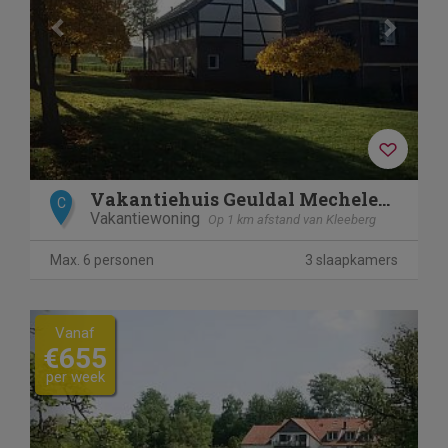
Vakantiehuis Geuldal Mechelen (214)
C
Vakantiewoning
Op 1 km afstand van Kleeberg
Max. 6 personen
3 slaapkamers
Previous
Next
Vanaf
€655
per week