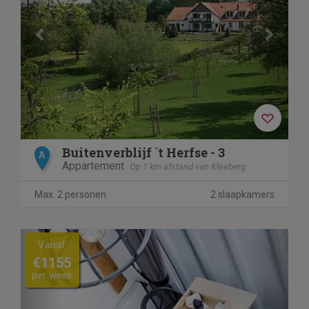
Buitenverblijf `t Herfse - 3
A
Appartement
Op 1 km afstand van Kleeberg
Max. 2 personen
2 slaapkamers
Previous
Next
Vanaf
€1155
per week