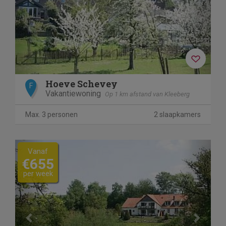
Hoeve Schevey
F
Vakantiewoning
Op 1 km afstand van Kleeberg
Max. 3 personen
2 slaapkamers
Previous
Next
Vanaf
€655
per week