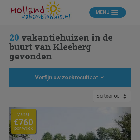
MENU
20
vakantiehuizen in de
buurt van Kleeberg
gevonden
Verfijn uw zoekresultaat
Sorteer op
Previous
Next
Vanaf
€760
per week