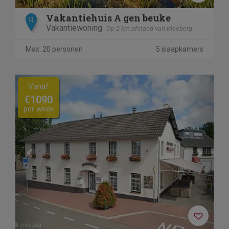
Vakantiehuis A gen beuke
R
Vakantiewoning
Op 2 km afstand van Kleeberg
Max. 20 personen
5 slaapkamers
Previous
Next
Vanaf
€1090
per week