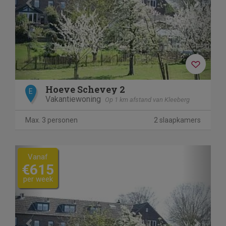
Hoeve Schevey 2
E
Vakantiewoning
Op 1 km afstand van Kleeberg
Max. 3 personen
2 slaapkamers
Previous
Next
Vanaf
€615
per week