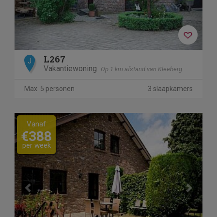
L267
J
Vakantiewoning
Op 1 km afstand van Kleeberg
Max. 5 personen
3 slaapkamers
Previous
Next
Vanaf
€388
per week