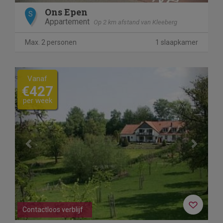
Ons Epen
S
Appartement
Op 2 km afstand van Kleeberg
Max. 2 personen
1 slaapkamer
Previous
Next
Vanaf
€427
per week
Contactloos verblijf