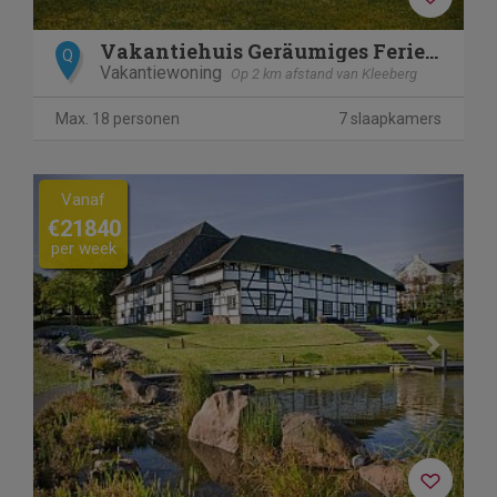
Vakantiehuis Geräumiges Ferienhaus in Mechelen mit
Q
Vakantiewoning
Op 2 km afstand van Kleeberg
Max. 18 personen
7 slaapkamers
Previous
Next
Vanaf
€21840
per week