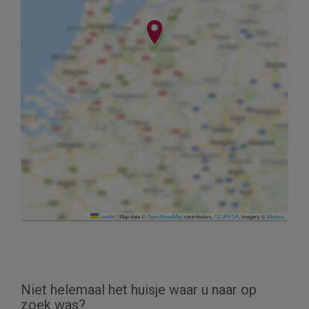
Leaflet
|
Map data ©
OpenStreetMap
contributors,
CC-BY-SA
, Imagery ©
Mapbox
Niet helemaal het huisje waar u naar op
zoek was?