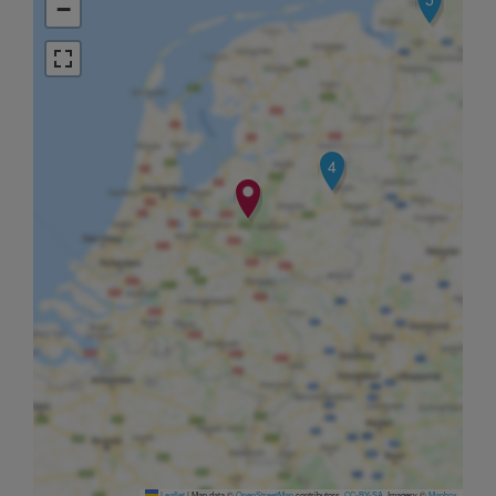
−
4
Leaflet
|
Map data ©
OpenStreetMap
contributors,
CC-BY-SA
, Imagery ©
Mapbox