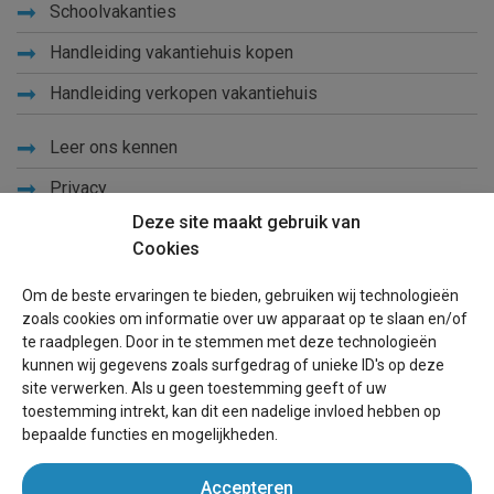
Schoolvakanties
Handleiding vakantiehuis kopen
Handleiding verkopen vakantiehuis
Leer ons kennen
Privacy
Deze site maakt gebruik van
Links
Cookies
Sitemap
Om de beste ervaringen te bieden, gebruiken wij technologieën
Blog
zoals cookies om informatie over uw apparaat op te slaan en/of
te raadplegen. Door in te stemmen met deze technologieën
Voor eigenaren
kunnen wij gegevens zoals surfgedrag of unieke ID's op deze
site verwerken. Als u geen toestemming geeft of uw
Een advertentie plaatsen
toestemming intrekt, kan dit een nadelige invloed hebben op
bepaalde functies en mogelijkheden.
Inloggen
Accepteren
Succesvol verhuren vakantiewoning