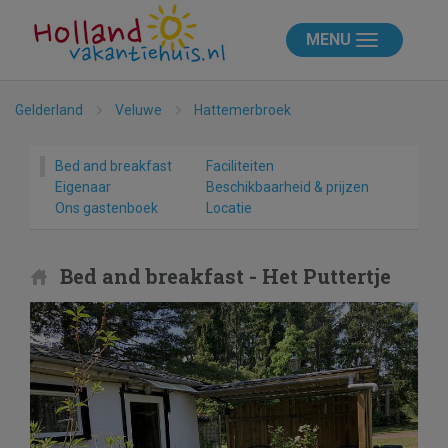
MENU
Gelderland
Veluwe
Hattemerbroek
Bed and breakfast
Faciliteiten
Eigenaar
Beschikbaarheid & prijzen
Ons gastenboek
Locatie
Bed and breakfast - Het Puttertje