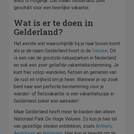
alles is mogelijk. Dat maakt Gelderland zeer
geschikt voor een heerlijke vakantie.
Wat is er te doen in
Gelderland?
Het eerste wat waarschijnlijk bij je naar boven komt
als je de naam Gelderland hoort is de
Veluwe
. Dit
is een van de grootste natuurparken in Nederland
en ook een zeer geliefde vakantiebestemming. Je
kunt hier volop wandelen, fietsen en genieten van
de rust en vrijheid om je heen. Wanneer je op zoek
bent naar een perfecte bestemming voor je
wandel- of fietsvakantie is een vakantiehuisje in
Gelderland zeker een aanrader!
Maar Gelderland heeft meer te bieden dan alleen
Nationaal Park De Hoge Veluwe. Zo kun je hier tal
van gezellige steden ontdekken, zoals
Arnhem
,
Apeldoorn
en
Nijmegen
. Hier kun je terecht om te