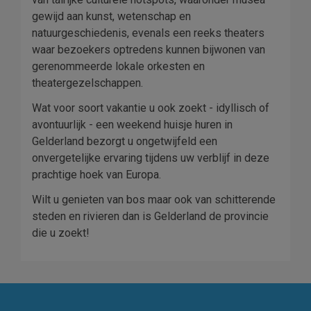
gewijd aan kunst, wetenschap en
natuurgeschiedenis, evenals een reeks theaters
waar bezoekers optredens kunnen bijwonen van
gerenommeerde lokale orkesten en
theatergezelschappen.
Wat voor soort vakantie u ook zoekt - idyllisch of
avontuurlijk - een weekend huisje huren in
Gelderland bezorgt u ongetwijfeld een
onvergetelijke ervaring tijdens uw verblijf in deze
prachtige hoek van Europa.
Wilt u genieten van bos maar ook van schitterende
steden en rivieren dan is Gelderland de provincie
die u zoekt!