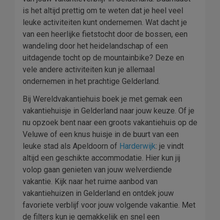
is het altijd prettig om te weten dat je heel veel
leuke activiteiten kunt ondernemen. Wat dacht je
van een heerlijke fietstocht door de bossen, een
wandeling door het heidelandschap of een
uitdagende tocht op de mountainbike? Deze en
vele andere activiteiten kun je allemaal
ondernemen in het prachtige Gelderland.
Bij Wereldvakantiehuis boek je met gemak een
vakantiehuisje in Gelderland naar jouw keuze. Of je
nu opzoek bent naar een groots vakantiehuis op de
Veluwe of een knus huisje in de buurt van een
leuke stad als Apeldoorn of
Harderwijk
: je vindt
altijd een geschikte accommodatie. Hier kun jij
volop gaan genieten van jouw welverdiende
vakantie. Kijk naar het ruime aanbod van
vakantiehuizen in Gelderland en ontdek jouw
favoriete verblijf voor jouw volgende vakantie. Met
de filters kun je gemakkelijk en snel een