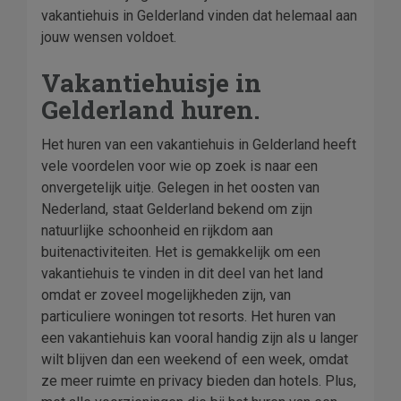
vakantiehuis in Gelderland vinden dat helemaal aan
jouw wensen voldoet.
Vakantiehuisje in
Gelderland huren.
Het huren van een vakantiehuis in Gelderland heeft
vele voordelen voor wie op zoek is naar een
onvergetelijk uitje. Gelegen in het oosten van
Nederland, staat Gelderland bekend om zijn
natuurlijke schoonheid en rijkdom aan
buitenactiviteiten. Het is gemakkelijk om een
vakantiehuis te vinden in dit deel van het land
omdat er zoveel mogelijkheden zijn, van
particuliere woningen tot resorts. Het huren van
een vakantiehuis kan vooral handig zijn als u langer
wilt blijven dan een weekend of een week, omdat
ze meer ruimte en privacy bieden dan hotels. Plus,