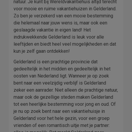
natuur. Je kunt bij Wereldvakantiehuis altijd terecht
voor mooie en ruime vakantiehuizen in Gelderland.
Zo ben je verzekerd van een mooie bestemming
die helemaal naar jouw wens is, maar ook een
geslaagde vakantie in eigen land! Het
indrukwekkende Gelderland is leuk voor alle
leeftijden en biedt heel veel mogelijkheden en dat
kun je zelf gaan ontdekken!
Gelderland is een prachtige provincie dat
gedeeltelijk in het midden en gedeeltelijk in het
oosten van Nederland ligt. Wanneer je op zoek
bent naar een veelzijdig verblijf is Gelderland
zeker een aanrader. Niet alleen de prachtige natuur,
maar ook de gezellige steden maken Gelderland
tot een heerlijke bestemming voor jong en oud. Of
je nu op zoek bent naar een vakantiehuisje in
Gelderland voor het hele gezin, voor een groep
vrienden of een romantisch uitje met je partner: