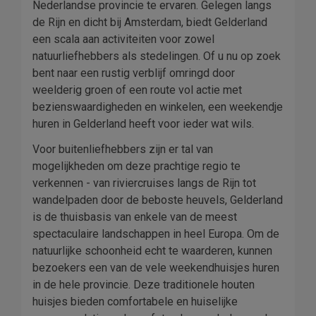
Nederlandse provincie te ervaren. Gelegen langs
de Rijn en dicht bij Amsterdam, biedt Gelderland
een scala aan activiteiten voor zowel
natuurliefhebbers als stedelingen. Of u nu op zoek
bent naar een rustig verblijf omringd door
weelderig groen of een route vol actie met
bezienswaardigheden en winkelen, een weekendje
huren in Gelderland heeft voor ieder wat wils.
Voor buitenliefhebbers zijn er tal van
mogelijkheden om deze prachtige regio te
verkennen - van riviercruises langs de Rijn tot
wandelpaden door de beboste heuvels, Gelderland
is de thuisbasis van enkele van de meest
spectaculaire landschappen in heel Europa. Om de
natuurlijke schoonheid echt te waarderen, kunnen
bezoekers een van de vele weekendhuisjes huren
in de hele provincie. Deze traditionele houten
huisjes bieden comfortabele en huiselijke