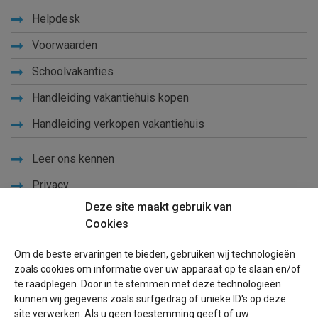
Helpdesk
Voorwaarden
Schoolvakanties
Handleiding vakantiehuis kopen
Handleiding verkopen vakantiehuis
Leer ons kennen
Privacy
Deze site maakt gebruik van
Links
Cookies
Sitemap
Om de beste ervaringen te bieden, gebruiken wij technologieën
Blog
zoals cookies om informatie over uw apparaat op te slaan en/of
te raadplegen. Door in te stemmen met deze technologieën
Voor eigenaren
kunnen wij gegevens zoals surfgedrag of unieke ID's op deze
site verwerken. Als u geen toestemming geeft of uw