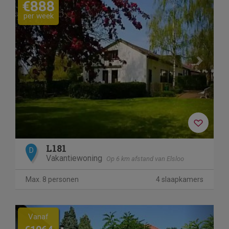
€888
per week
L181
D
Vakantiewoning
Op 6 km afstand van Elsloo
Max. 8 personen
4 slaapkamers
Previous
Next
Vanaf