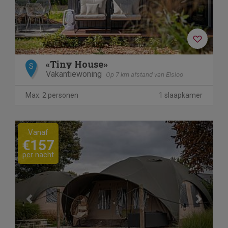
«Tiny House»
S
Vakantiewoning
Op 7 km afstand van Elsloo
Max. 2 personen
1 slaapkamer
Previous
Next
Vanaf
€157
per nacht