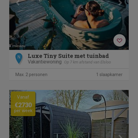
Luxe Tiny Suite met tuinbad
N
Vakantiewoning
Op 7 km afstand van Elsloo
Max. 2 personen
1 slaapkamer
Previous
Next
Vanaf
€2730
per week