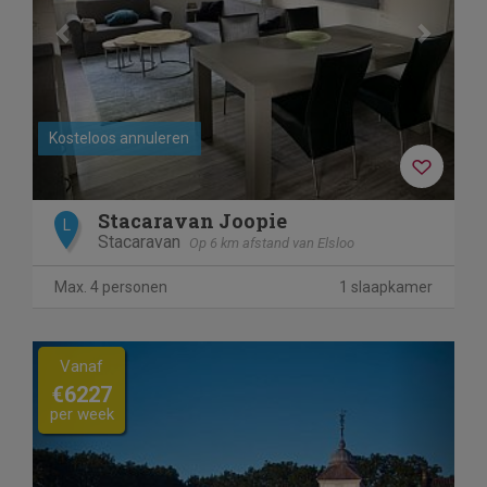
Kosteloos annuleren
Stacaravan Joopie
L
Stacaravan
Op 6 km afstand van Elsloo
Max. 4 personen
1 slaapkamer
Previous
Next
Vanaf
€6227
per week