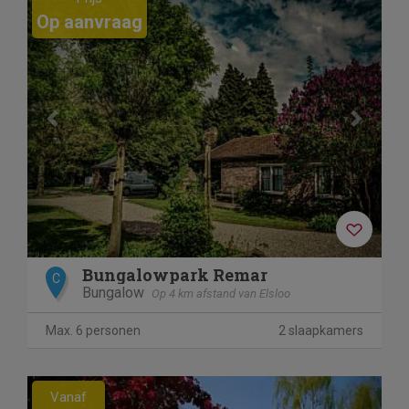
Op aanvraag
Bungalowpark Remar
C
Bungalow
Op 4 km afstand van Elsloo
Max. 6 personen
2 slaapkamers
Previous
Next
Vanaf