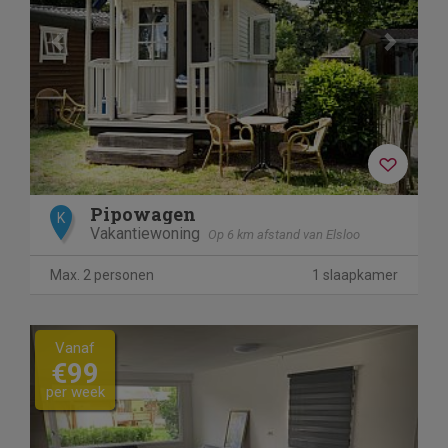
Pipowagen
K
Vakantiewoning
Op 6 km afstand van Elsloo
Max. 2 personen
1 slaapkamer
Previous
Next
Vanaf
€99
per week