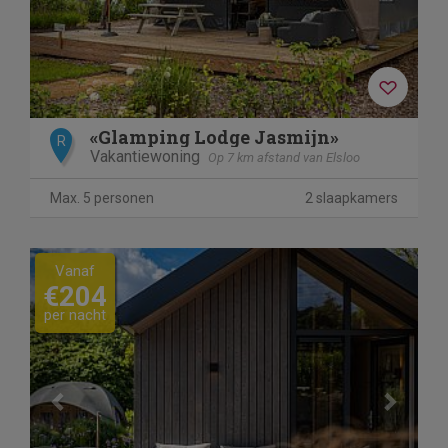
«Glamping Lodge Jasmijn»
R
Vakantiewoning
Op 7 km afstand van Elsloo
Max. 5 personen
2 slaapkamers
Previous
Next
Vanaf
€204
per nacht