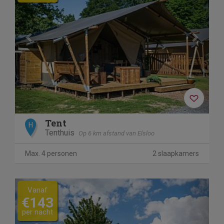
Tent
H
Tenthuis
Op 6 km afstand van Elsloo
Max. 4 personen
2 slaapkamers
Previous
Next
Vanaf
€143
per nacht