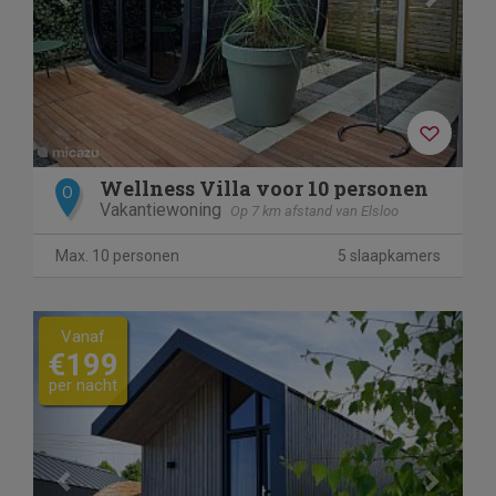
Wellness Villa voor 10 personen
O
Vakantiewoning
Op 7 km afstand van Elsloo
Max. 10 personen
5 slaapkamers
Previous
Next
Vanaf
€199
per nacht