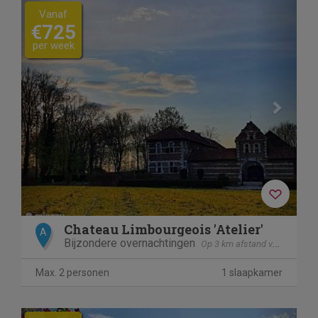
Previous
Next
Vanaf
€725
per week
Chateau Limbourgeois 'Atelier'
A
Bijzondere overnachtingen
Op 3 km afstand van Elsloo
Max. 2 personen
1 slaapkamer