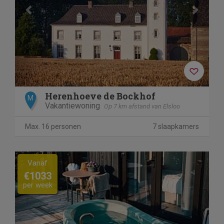
Herenhoeve de Bockhof
M
Vakantiewoning
Op 7 km afstand van Elsloo
Max. 16 personen
7 slaapkamers
Previous
Next
Vanaf
€1033
per week