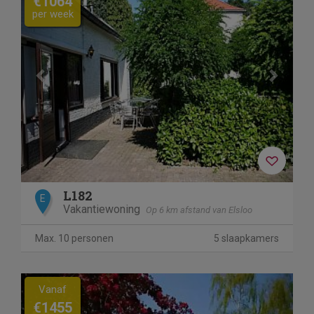
€1064
per week
L182
E
Vakantiewoning
Op 6 km afstand van Elsloo
Max. 10 personen
5 slaapkamers
Previous
Next
Vanaf
€1455