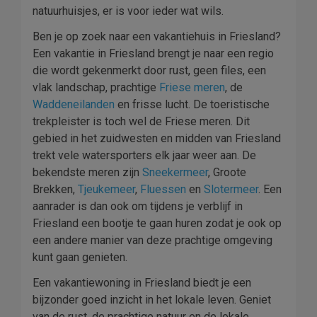
natuurhuisjes, er is voor ieder wat wils.
Ben je op zoek naar een vakantiehuis in Friesland?
Een vakantie in Friesland brengt je naar een regio
die wordt gekenmerkt door rust, geen files, een
vlak landschap, prachtige
Friese meren
, de
Waddeneilanden
en frisse lucht. De toeristische
trekpleister is toch wel de Friese meren. Dit
gebied in het zuidwesten en midden van Friesland
trekt vele watersporters elk jaar weer aan. De
bekendste meren zijn
Sneekermeer
, Groote
Brekken,
Tjeukemeer
,
Fluessen
en
Slotermeer
. Een
aanrader is dan ook om tijdens je verblijf in
Friesland een bootje te gaan huren zodat je ook op
een andere manier van deze prachtige omgeving
kunt gaan genieten.
Een vakantiewoning in Friesland biedt je een
bijzonder goed inzicht in het lokale leven. Geniet
van de rust, de prachtige natuur en de lokale