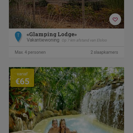
«Glamping Lodge»
T
Vakantiewoning
Op 7 km afstand van Elsloo
Max. 4 personen
2 slaapkamers
vanaf
€65