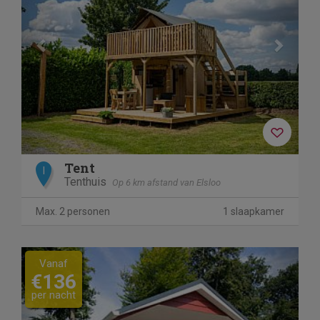
Tent
I
Tenthuis
Op 6 km afstand van Elsloo
Max. 2 personen
1 slaapkamer
Previous
Next
Vanaf
€136
per nacht