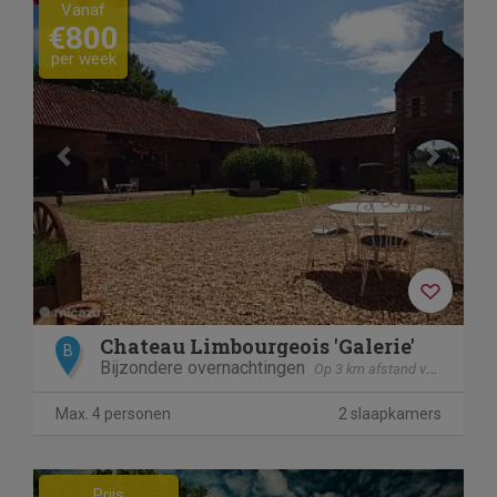
Previous
Next
Vanaf
€800
per week
Chateau Limbourgeois 'Galerie'
B
Bijzondere overnachtingen
Op 3 km afstand van Elsloo
Max. 4 personen
2 slaapkamers
Previous
Next
Prijs