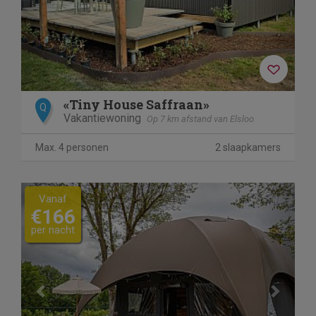
«Tiny House Saffraan»
Q
Vakantiewoning
Op 7 km afstand van Elsloo
Max. 4 personen
2 slaapkamers
Previous
Next
Vanaf
€166
per nacht