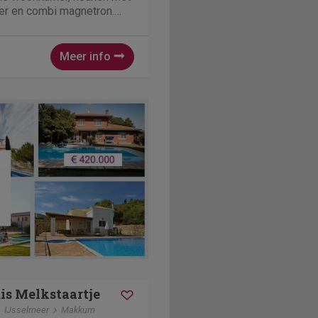
er en combi magnetron.
uit de wind zitten achter de
ermen. Boven zijn er 3
Meer info
s Melkstaartje
IJsselmeer
Makkum