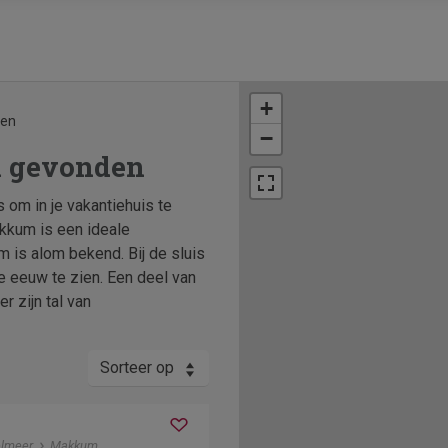
+
ten
−
 gevonden
 om in je vakantiehuis te
akkum is een ideale
m is alom bekend. Bij de sluis
 eeuw te zien. Een deel van
 zijn tal van
Sorteer op
elmeer
Makkum