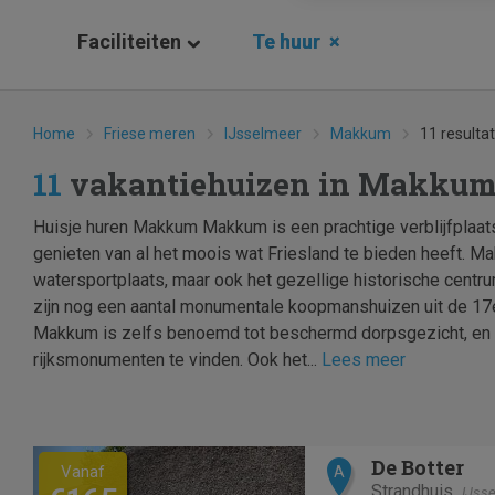
Faciliteiten
Te huur
×
Home
Friese meren
IJsselmeer
Makkum
11 resulta
11
vakantiehuizen in Makkum
Huisje huren Makkum Makkum is een prachtige verblijfplaats
genieten van al het moois wat Friesland te bieden heeft. M
watersportplaats, maar ook het gezellige historische centru
zijn nog een aantal monumentale koopmanshuizen uit de 17e
Makkum is zelfs benoemd tot beschermd dorpsgezicht, en er
rijksmonumenten te vinden. Ook het...
Lees meer
Previous
Next
De Botter
Vanaf
A
Strandhuis
IJss