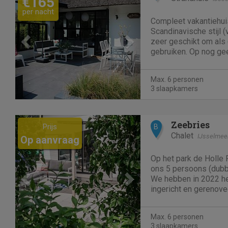
€165
per nacht
Compleet vakantiehui
Scandinavische stijl (
zeer geschikt om als 
gebruiken. Op nog gee
Zelfstandig in- en ui
beschikt over een mo
Max. 6 personen
mooie badkamer. Daarn
3 slaapkamers
Previous
Next
Zeebries
Prijs
B
Chalet
IJsselmee
Op aanvraag
Op het park de Holle
ons 5 persoons (dubbe
We hebben in 2022 h
ingericht en gerenove
strand. Slaapplaatsen 
1 stapelbed kamer - 
Max. 6 personen
- 1 boxspring 160x200
3 slaapkamers