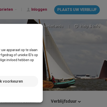
orieten
Inloggen
PLAATS UW VERBLIJF
Nederlands
Help & Info
r uw apparaat op te slaan
fgedrag of unieke ID's op
lige invloed hebben op
jk voorkeuren
Aankomst datum
Verblijfsduur