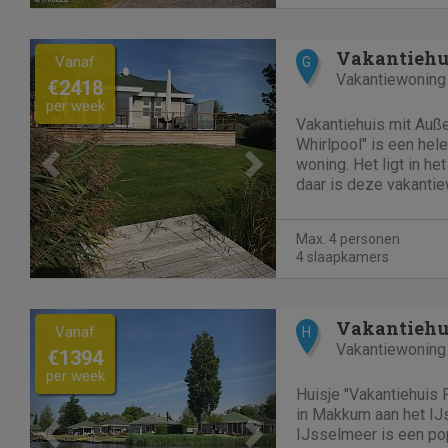
Previous
Next
Vanaf
G
Vakantiewoning
€2418
per week
Vakantiehuis mit Auß
Whirlpool" is een hele
woning. Het ligt in h
daar is deze vakantie
Zeker voor wat overi
IJsselmeer betreft. Samen in een accommodatie
Max. 4 personen
verblijven is enorm...
4 slaapkamers
Previous
Next
Vanaf
H
Vakantiewoning
€1394
per week
Huisje "Vakantiehuis 
in Makkum aan het IJ
IJsselmeer is een pop