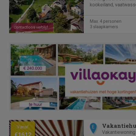
kookeiland, vaatwass
Buiten kunt u heerlijk 
comfortabele windsch
Max. 4 personen
slaapkamers en een...
3 slaapkamers
Contactloos verblijf
Previous
Next
Vakantiehui
Vanaf
E
Vakantiewoning
€1612