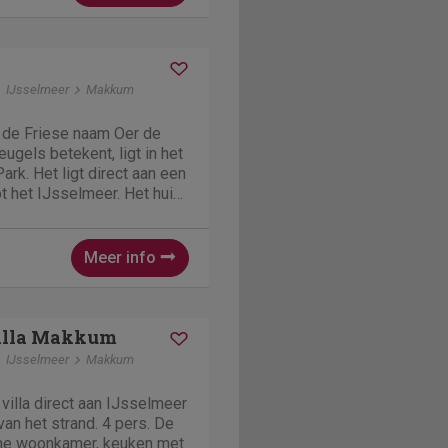
k
IJsselmeer
Makkum
 de Friese naam Oer de
ugels betekent, ligt in het
rk. Het ligt direct aan een
t het IJsselmeer. Het huis
eerd en biedt ruimte aan 5
apkamers op de
e...
Meer info
illa Makkum
IJsselmeer
Makkum
villa direct aan IJsselmeer
an het strand. 4 pers. De
ime woonkamer, keuken met