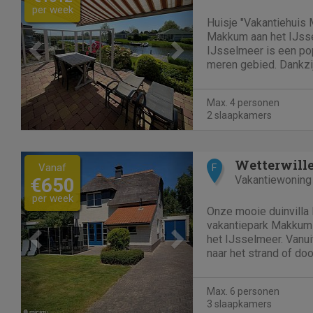
per week
Huisje "Vakantiehuis 
Makkum aan het IJsse
IJsselmeer is een pop
meren gebied. Dankzij 
is "Vakantiehuis Melk
accommodatie bij vakant
Max. 4 personen
accommodatie in Makk
2 slaapkamers
Previous
Next
Wetterwill
Vanaf
F
Vakantiewoning
€650
per week
Onze mooie duinvilla l
vakantiepark Makkum 
het IJsselmeer. Vanuit
naar het strand of do
het park. Het huis is
met zithoek en open 
Max. 6 personen
heeft u toegang met...
3 slaapkamers