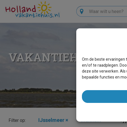
Zoeken
VAKANTIEHUIZEN 
Om de beste ervaringen t
en/of te raadplegen. Doo
deze site verwerken. Als
bepaalde functies en mog
IJsselmeer
×
Makkum
×
Typ
Filter op: