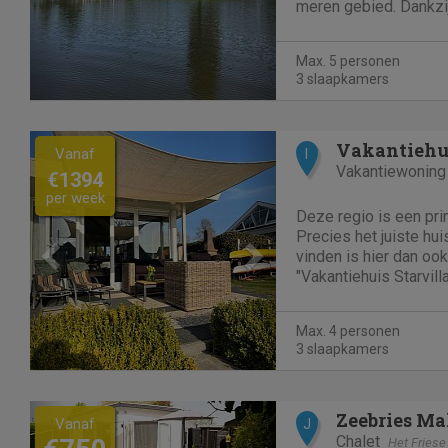
meren gebied. Dankzij 
is "Vakantiehuis FH Sa
accommodatie bij vakantie
Max. 5 personen
een accommodatie...
3 slaapkamers
Previous
Next
Vanaf
I
Vakantiewoning
€1394
per week
Deze regio is een pri
Precies het juiste hu
vinden is hier dan ook
"Vakantiehuis Starvil
schöner Auss" in Makk
Friese meren gebied in
Max. 4 personen
een topper aan het IJ
3 slaapkamers
Previous
Next
Zeebries M
Vanaf
J
Chalet
Het Friese