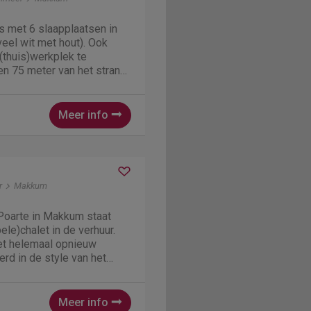
s met 6 slaapplaatsen in
veel wit met hout). Ook
(thuis)werkplek te
n 75 meter van het strand.
tchecken. De woning
derne ruime keuken en
aast is de...
Meer info
r
Makkum
 Poarte in Makkum staat
le)chalet in de verhuur.
et helemaal opnieuw
erd in de style van het
(alle bedden zijn nieuw!) -
1 boxspring 120x200 kamer
...
Meer info