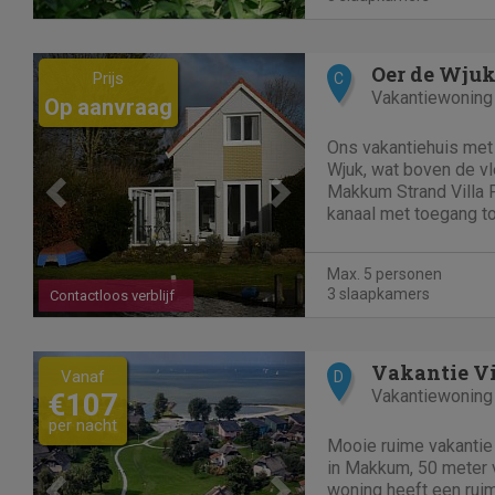
Previous
Next
Oer de Wju
Prijs
C
Vakantiewoning
Op aanvraag
Ons vakantiehuis met
Wjuk, wat boven de vle
Makkum Strand Villa Pa
kanaal met toegang to
is begin 2020 gerenov
personen in drie sla
Max. 5 personen
bovenverdieping. Op d
3 slaapkamers
Contactloos verblijf
Previous
Next
Vakantie V
Vanaf
D
Vakantiewoning
€107
per nacht
Mooie ruime vakantie 
in Makkum, 50 meter v
woning heeft een ru