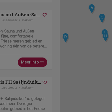
A
Vakantiehuis mit Außen-Sauna und Außen-Whirlpool
C
IJsselmeer
Makkum
en-Sauna und Außen-
I
H
 fijne, comfortabele
D
et Friese meren gebied en
woning één van de betere.
ge huizen in Makkum en
Meer info
Vakantiehuis FH Satijnduiker
IJsselmeer
Makkum
FH Satijnduiker" is gelegen
sselmeer. De regio
ulair gebied in het Friese