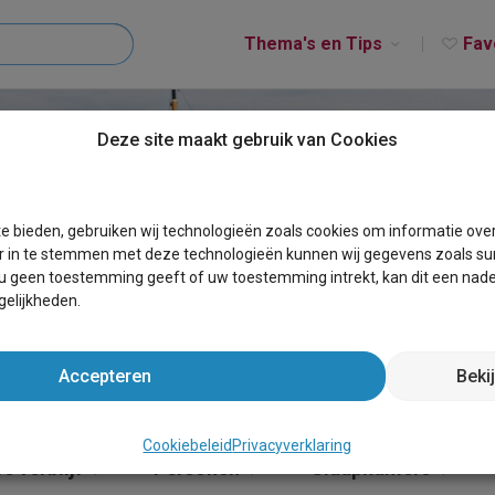
Thema's en Tips
Fav
Deze site maakt gebruik van Cookies
MAKKUM
e bieden, gebruiken wij technologieën zoals cookies om informatie ove
r in te stemmen met deze technologieën kunnen wij gegevens zoals sur
 u geen toestemming geeft of uw toestemming intrekt, kan dit een nade
elijkheden.
Accepteren
Beki
Cookiebeleid
Privacyverklaring
e verblijf
Personen
Slaapkamers