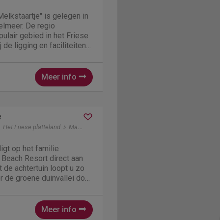
Melkstaartje" is gelegen in
lmeer. De regio
ulair gebied in het Friese
de ligging en faciliteiten
staartje" een geliefde
iegangers. Deze
um beschikt...
Meer info
e
Het Friese platteland
Makkum
igt op het familie
Beach Resort direct aan
 de achtertuin loopt u zo
or de groene duinvallei door
 heeft een ruime woonkamer
keuken. Vanuit de woning
Meer info