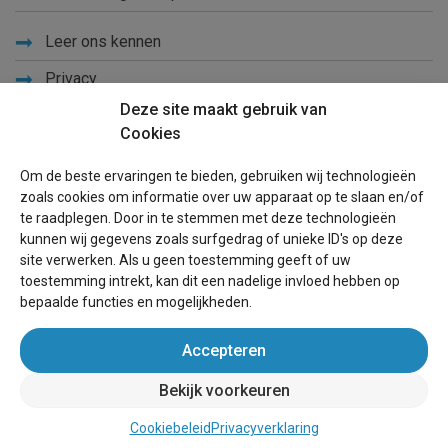
Leer ons kennen
Privacy
Deze site maakt gebruik van
Links
Cookies
Sitemap
Om de beste ervaringen te bieden, gebruiken wij technologieën
Blog
zoals cookies om informatie over uw apparaat op te slaan en/of
te raadplegen. Door in te stemmen met deze technologieën
Voor eigenaren
kunnen wij gegevens zoals surfgedrag of unieke ID's op deze
site verwerken. Als u geen toestemming geeft of uw
Een advertentie plaatsen
toestemming intrekt, kan dit een nadelige invloed hebben op
bepaalde functies en mogelijkheden.
Inloggen
Accepteren
Succesvol verhuren vakantiewoning
Bekijk voorkeuren
wereldvakantiehuis.nl
(vakantiehuizen wereldwijd)
Cookiebeleid
Privacyverklaring
Bellen
Bericht