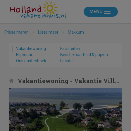
MENU
Friese meren
IJsselmeer
Makkum
Vakantiewoning
Faciliteiten
Eigenaar
Beschikbaarheid & prijzen
Ons gastenboek
Locatie
Vakantiewoning - Vakantie Villa Makkum