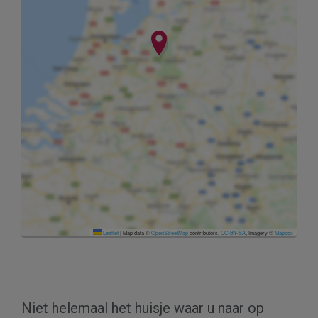
Leaflet
|
Map data ©
OpenStreetMap
contributors,
CC-BY-SA
, Imagery ©
Mapbox
Niet helemaal het huisje waar u naar op