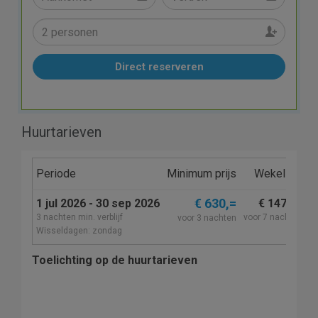
Direct reserveren
Huurtarieven
Periode
Minimum prijs
Wekelijks
€ 630,=
1 jul 2026 - 30 sep 2026
€ 1470,=
3 nachten min. verblijf
voor 7 nachten
vo
voor 3 nachten
Wisseldagen: zondag
Toelichting op de huurtarieven