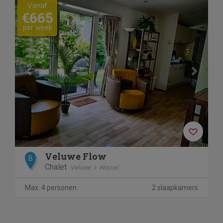
Previous
Next
Vanaf
€665
per week
Veluwe Flow
B
Chalet
Veluwe
Wissel
Max. 4 personen
2 slaapkamers