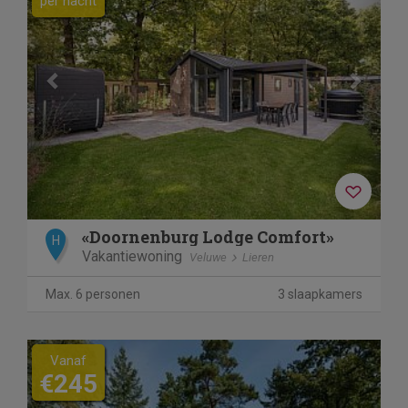
per nacht
«Doornenburg Lodge Comfort»
H
Vakantiewoning
Veluwe
Lieren
Max. 6 personen
3 slaapkamers
Vanaf
€245