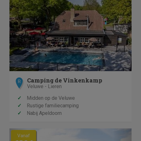
Camping de Vinkenkamp
R
Veluwe - Lieren
✓
Midden op de Veluwe
✓
Rustige familiecamping
✓
Nabij Apeldoorn
Previous
Next
Vanaf