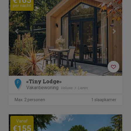
€165
per nacht
«Tiny Lodge»
F
Vakantiewoning
Veluwe
Lieren
Max. 2 personen
1 slaapkamer
Previous
Next
Vanaf
€155