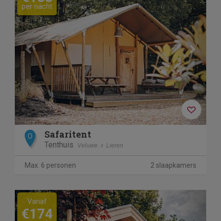
per nacht
Safaritent
O
Tenthuis
Veluwe
Lieren
Max. 6 personen
2 slaapkamers
Previous
Next
Vanaf
€174