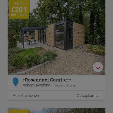
Previous
Next
Vanaf
€201
per nacht
«Rosendael Comfort»
J
Vakantiewoning
Veluwe
Lieren
Max. 4 personen
2 slaapkamers
Previous
Next