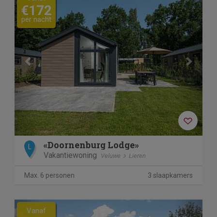
€172
per nacht
«Doornenburg Lodge»
L
Vakantiewoning
Veluwe
Lieren
Max. 6 personen
3 slaapkamers
Previous
Next
Vanaf