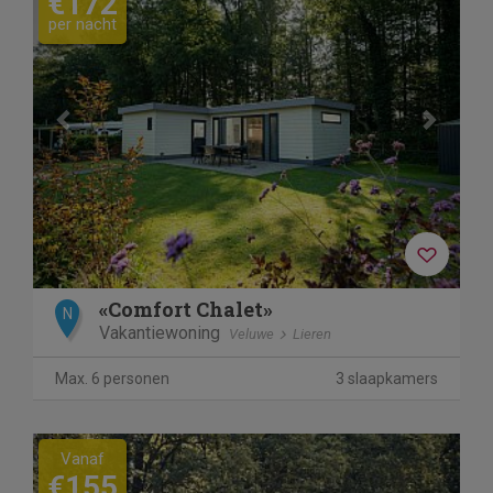
€172
per nacht
«Comfort Chalet»
N
Vakantiewoning
Veluwe
Lieren
Max. 6 personen
3 slaapkamers
Previous
Next
Vanaf
€155