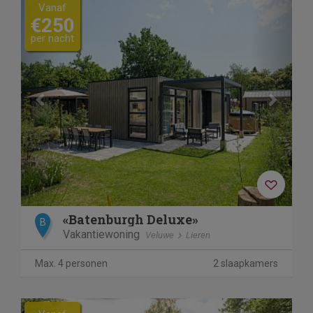
Previous
Next
Vanaf
€250
per nacht
«Batenburgh Deluxe»
B
Vakantiewoning
Veluwe
Lieren
Max. 4 personen
2 slaapkamers
Previous
Next