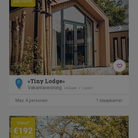
per nacht
«Tiny Lodge»
P
Vakantiewoning
Veluwe
Lieren
Max. 4 personen
1 slaapkamer
Previous
Next
Vanaf
€192
per nacht