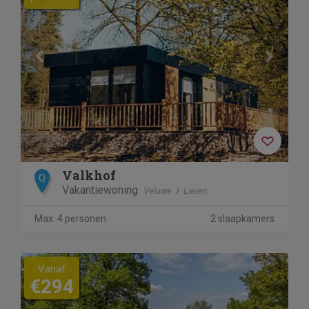
Valkhof
Q
Vakantiewoning
Veluwe
Lieren
Max. 4 personen
2 slaapkamers
Vanaf
€294