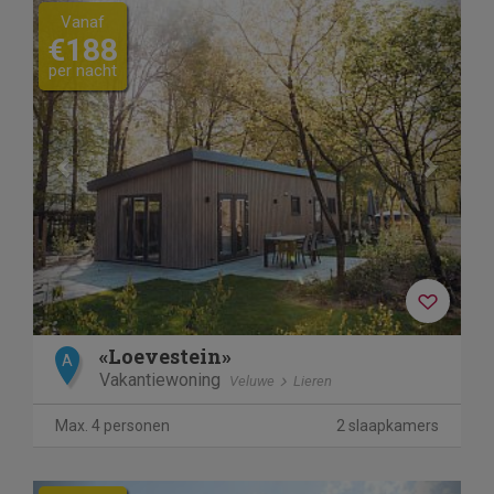
Previous
Next
Vanaf
€188
per nacht
«Loevestein»
A
Vakantiewoning
Veluwe
Lieren
Max. 4 personen
2 slaapkamers