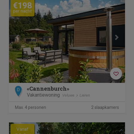
€198
per nacht
«Cannenburch»
D
Vakantiewoning
Veluwe
Lieren
Max. 4 personen
2 slaapkamers
Previous
Next
Vanaf