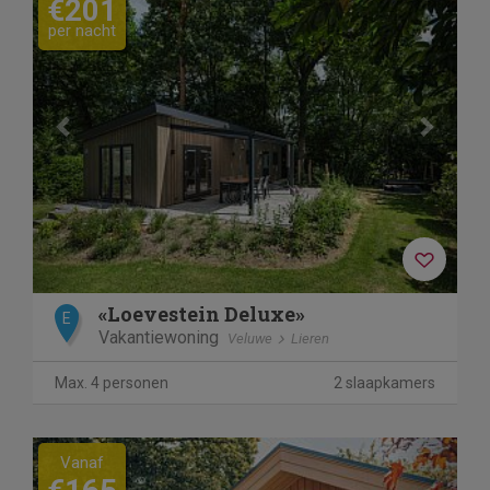
€201
per nacht
«Loevestein Deluxe»
E
Vakantiewoning
Veluwe
Lieren
Max. 4 personen
2 slaapkamers
Previous
Next
Vanaf