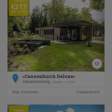
Vanaf
€217
per nacht
«Cannenburch Deluxe»
C
Vakantiewoning
Veluwe
Lieren
Max. 4 personen
2 slaapkamers
Previous
Next
Vanaf