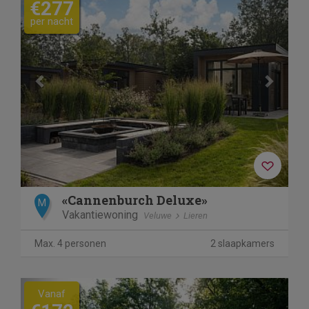
€277
per nacht
«Cannenburch Deluxe»
M
Vakantiewoning
Veluwe
Lieren
Max. 4 personen
2 slaapkamers
Previous
Next
Vanaf