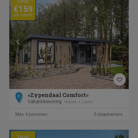
Vanaf
€159
per nacht
«Zypendaal Comfort»
K
Vakantiewoning
Veluwe
Lieren
Max. 6 personen
2 slaapkamers
Previous
Next
Vanaf