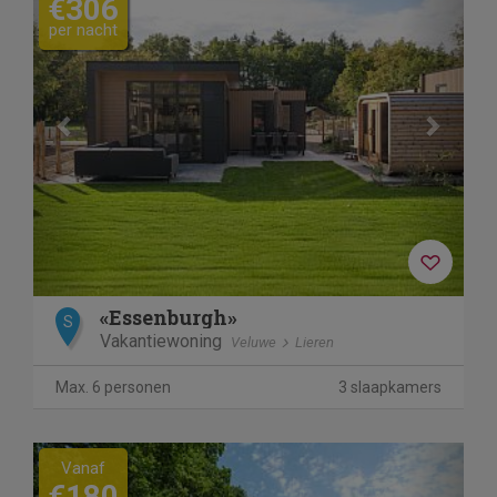
€306
per nacht
«Essenburgh»
S
Vakantiewoning
Veluwe
Lieren
Max. 6 personen
3 slaapkamers
Previous
Next
Vanaf
€180