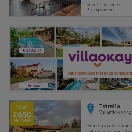
iedere slaapkamer e
Max. 12 personen
douche, wastafel en toi
6 slaapkamers
Previous
Next
Estrella
Vanaf
E
Vakantiewoning
€650
per week
Estrella is een rustig 
vakantiehuis voor 8 p