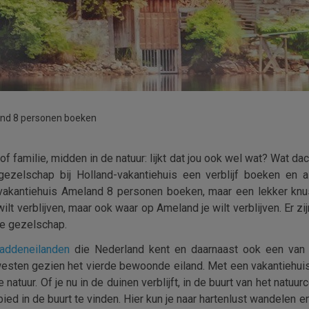
and 8 personen boeken
of familie, midden in de natuur: lijkt dat jou ook wel wat? Wat da
zelschap bij Holland-vakantiehuis een verblijf boeken en al
 vakantiehuis Ameland 8 personen boeken, maar een lekker knus
wilt verblijven, maar ook waar op Ameland je wilt verblijven. Er 
je gezelschap.
addeneilanden
die Nederland kent en daarnaast ook een van de
westen gezien het vierde bewoonde eiland. Met een vakantiehuis
e natuur. Of je nu in de duinen verblijft, in de buurt van het natu
ebied in de buurt te vinden. Hier kun je naar hartenlust wandelen 