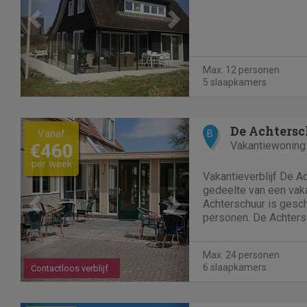
Max. 12 personen
5 slaapkamers
Previous
Next
De Achters
Vanaf
B
Vakantiewoning
€460
per week
Vakantieverblijf De A
gedeelte van een vaka
Achterschuur is gesc
personen. De Achters
grote woonkamer met
Het woongedeelte is 
Max. 24 personen
voldoende ruimte voor 
6 slaapkamers
Contactloos verblijf