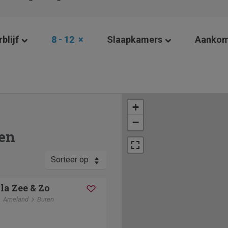
blijf
8 - 12
×
Slaapkamers
Aankom
+
−
en
Sorteer op
la Zee & Zo
Ameland
Buren