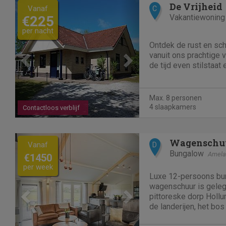
Previous
Next
De Vrijheid
Vanaf
C
Vakantiewoning
€225
per nacht
Ontdek de rust en sc
vanuit ons prachtige 
de tijd even stilstaat 
Max. 8 personen
4 slaapkamers
Contactloos verblijf
Previous
Next
Wagenschu
Vanaf
D
Bungalow
Amela
€1450
per week
Luxe 12-persoons bu
wagenschuur is geleg
pittoreske dorp Hollum
de landerijen, het bos
bungalow beschikt ov