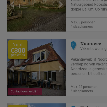
Natuurgebied Roosdui
dorpje Ballum. Op rui
de tuin. Vanuit de w
met schuifpui) beschi
Max. 8 personen
met windscherm. De k
4 slaapkamers
Previous
Next
Noordzee
Vanaf
F
Vakantiewoning
€300
per week
Vakantieverblijf Noor
verdieping van vakant
Noordzee is geschikt
personen. U heeft een
bereikt u Noordzee. V
tot de grote woonkam
Max. 24 personen
de 4 slaapkamers. Een
6 slaapkamers
Contactloos verblijf
Previous
Next