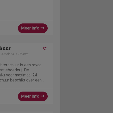
Meer info
chuur
Ameland
Hollum
chterschuur is een royaal
ntieboederij. De
hikt voor maximaal 24
chuur beschikt over een
 keuken en 6 slaapkamers.
zeer ruim en beschikt over
grotere...
Meer info