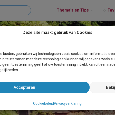
Thema's en Tips
Fav
Deze site maakt gebruik van Cookies
e bieden, gebruiken wij technologieën zoals cookies om informatie ove
r in te stemmen met deze technologieën kunnen wij gegevens zoals sur
 u geen toestemming geeft of uw toestemming intrekt, kan dit een nade
elijkheden.
Accepteren
Beki
HUIS AMELAND 8 PE
Cookiebeleid
Privacyverklaring