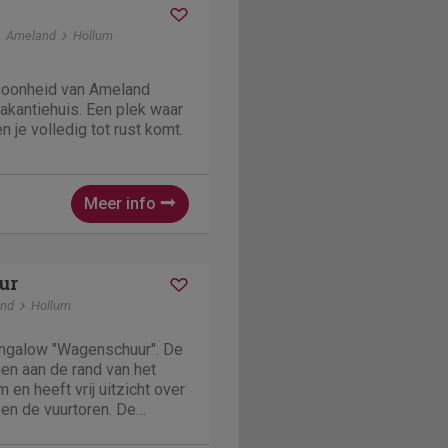
Ameland
Hollum
hoonheid van Ameland
vakantiehuis. Een plek waar
en je volledig tot rust komt.
Meer info
ur
nd
Hollum
ngalow "Wagenschuur". De
en aan de rand van het
 en heeft vrij uitzicht over
 en de vuurtoren. De
er 6 slaapkamers met in