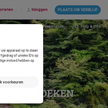
orieten
Inloggen
PLAATS UW VERBLIJF
Nederlands
Help & Info
r uw apparaat op te slaan
fgedrag of unieke ID's op
lige invloed hebben op
jk voorkeuren
RSONEN BOEKEN