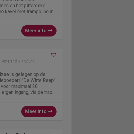
nen en het pittoreske
me kavel met trampoline in
oonkamer en -keuken (beide
kt u over een ruim terras
euken met...
Meer info
Ameland
Hollum
dzee is gelegen op de
ieboederij "De Witte Reep".
 voor maximaal 20
 eigen ingang, via de trap
ia de gang heeft u toegang
er met openkeuken en tot
...
Meer info