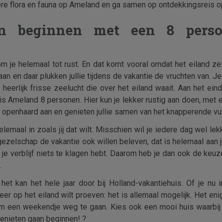
ere flora en fauna op Ameland en ga samen op ontdekkingsreis op 
n beginnen met een 8 perso
 je helemaal tot rust. En dat komt vooral omdat het eiland zel
an en daar plukken jullie tijdens de vakantie de vruchten van. J
 heerlijk frisse zeelucht die over het eiland waait. Aan het ei
ehuis Ameland 8 personen. Hier kun je lekker rustig aan doen, met
e openhaard aan en genieten jullie samen van het knapperende vuu
emaal in zoals jij dat wilt. Misschien wil je iedere dag wel lekk
je gezelschap de vakantie ook willen beleven, dat is helemaal aan j
 je verblijf niets te klagen hebt. Daarom heb je dan ook de keuz
.
: het kan het hele jaar door bij Holland-vakantiehuis. Of je nu
feer op het eiland wilt proeven: het is allemaal mogelijk. Het en
 om een weekendje weg te gaan. Kies ook een mooi huis waarbij 
enieten gaan beginnen! ?