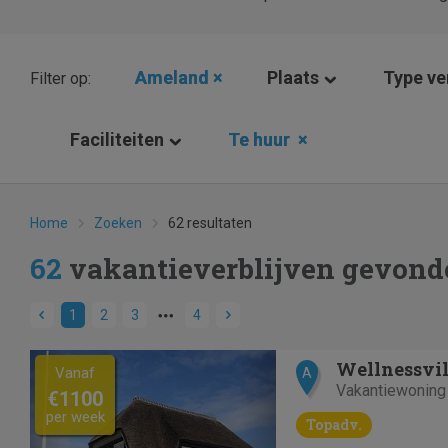
Ameland
×
Plaats
Type ver
Filter op:
Faciliteiten
Te huur
×
Home
Zoeken
62 resultaten
62
vakantieverblijven gevond
1
2
3
4
Previous
Next
Wellnessvil
Vanaf
A
Vakantiewoning
€1100
per week
Topadv.