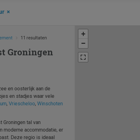
ur
×
+
tement
11 resultaten
−
st Groningen
ee en oosterlijk aan de
pjes en stadjes waar vele
tum
,
Vriescheloo
,
Winschoten
t Groningen tal van
 een moderne accommodatie, er
 past. Deze regio is ideaal