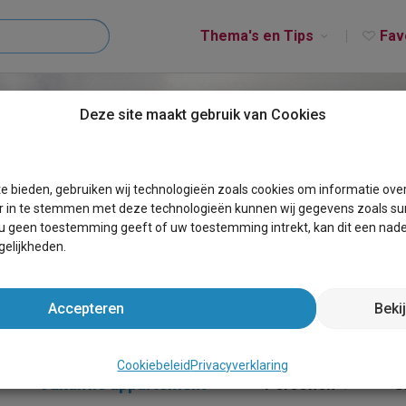
Thema's en Tips
Fav
Deze site maakt gebruik van Cookies
OORDOOST GRONINGE
e bieden, gebruiken wij technologieën zoals cookies om informatie ove
r in te stemmen met deze technologieën kunnen wij gegevens zoals sur
 u geen toestemming geeft of uw toestemming intrekt, kan dit een nade
elijkheden.
Accepteren
Beki
Cookiebeleid
Privacyverklaring
Vakantie appartement
×
Personen
S