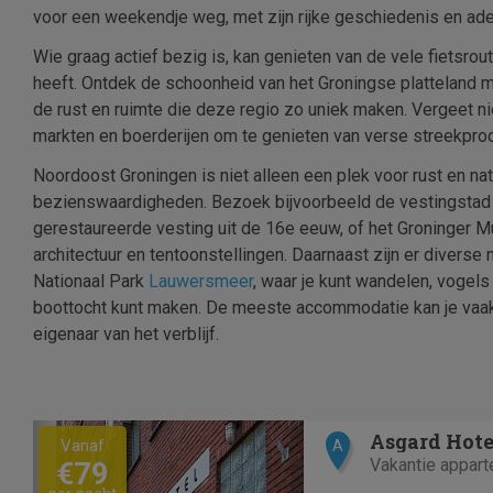
voor een weekendje weg, met zijn rijke geschiedenis en 
Wie graag actief bezig is, kan genieten van de vele fietsrou
heeft. Ontdek de schoonheid van het Groningse platteland 
de rust en ruimte die deze regio zo uniek maken. Vergeet nie
markten en boerderijen om te genieten van verse streekpro
Noordoost Groningen is niet alleen een plek voor rust en nat
bezienswaardigheden. Bezoek bijvoorbeeld de vestingsta
gerestaureerde vesting uit de 16e eeuw, of het Groninger 
architectuur en tentoonstellingen. Daarnaast zijn er diverse
Nationaal Park
Lauwersmeer
, waar je kunt wandelen, vogels
boottocht kunt maken. De meeste accommodatie kan je vaak 
eigenaar van het verblijf.
Previous
Next
Asgard Hote
Vanaf
A
Vakantie appar
€79