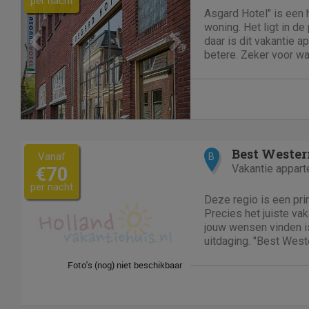
per nacht
Asgard Hotel" is een 
woning. Het ligt in de
daar is dit vakantie 
betere. Zeker voor wa
Groningen en Noordoo
Asgard Hotel is geves
1935. Hier bevindt u...
Vanaf
B
Vakantie appar
€70
per nacht
Deze regio is een pri
Precies het juiste va
jouw wensen vinden i
uitdaging. "Best West
Centre" in Groningen s
Groningen in positieve
Noordoost Groningen k