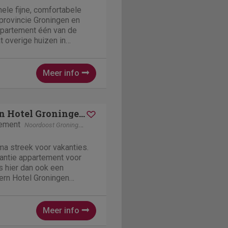
hele fijne, comfortabele
 provincie Groningen en
appartement één van de
t overige huizen in
st Groningen betreft.
tigd in een gebouw uit
Meer info
Best Western Hotel Groningen Centre
tement
Noordoost Groningen
Groningen
ma streek voor vakanties.
kantie appartement voor
s hier dan ook een
ern Hotel Groningen
pringt er in de provincie
 zin uit. Echt een topper in
un je...
Meer info