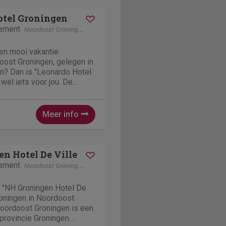
otel Groningen
tement
Noordoost Groningen
Groningen
een mooi vakantie
oost Groningen, gelegen in
n? Dan is "Leonardo Hotel
wel iets voor jou. De
ngen" is een fijne
n in Groningen om precies
otel Groningen ligt...
Meer info
n Hotel De Ville
tement
Noordoost Groningen
Groningen
 "NH Groningen Hotel De
Groningen in Noordoost
Noordoost Groningen is een
 provincie Groningen.