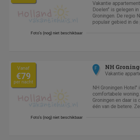
Vakantie appartement
Doelen" is gelegen in
Groningen. De regio 
populair gebied in de
Dankzij de ligging en 
Hotel De Doelen" een
vakantiegan
NH Groning
Vanaf
F
Vakantie appar
€79
per nacht
NH Groningen Hotel" is
comfortabele woning. 
Groningen en daar is 
één van de betere. Ze
huizen in Groningen 
betreft. Het NH Groningen Hotel ligt op
loopafstand van het...