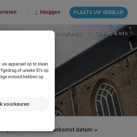
orieten
Inloggen
PLAATS UW VERBLIJF
Nederlands
Help & Info
N
r uw apparaat op te slaan
fgedrag of unieke ID's op
lige invloed hebben op
jk voorkeuren
laapkamers
Aankomst datum