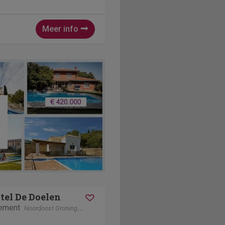
Hotel Groningen
mooi en comfortabel
roningen. Mercure
Meer info
tel De Doelen
tement
Noordoost Groningen
Groningen