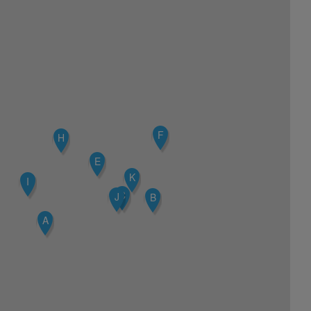
F
H
E
K
I
C
J
B
A