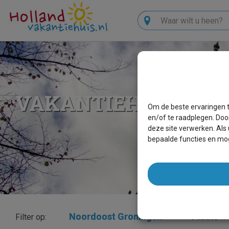
Zoeken
VAKANTIEHUIZEN N
Om de beste ervaringen t
en/of te raadplegen. Doo
deze site verwerken. Als
bepaalde functies en mog
Noordoost Groningen
×
Plaats
Filter op: