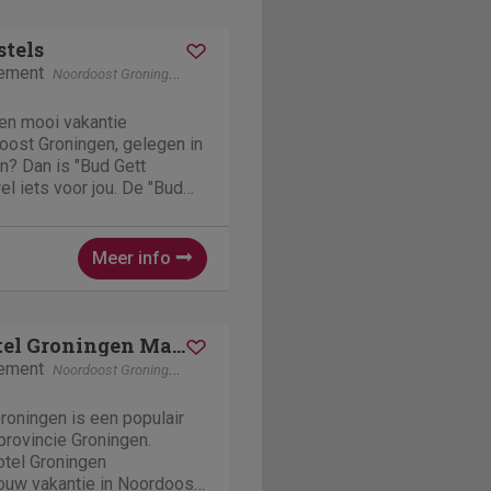
stels
tement
Noordoost Groningen
Groningen
een mooi vakantie
oost Groningen, gelegen in
n? Dan is "Bud Gett
l iets voor jou. De "Bud
fijne accommodatie
 precies te zijn. Bud
gratis WiFi en ligt...
Meer info
Mercure Hotel Groningen Martiniplaza
tement
Noordoost Groningen
Groningen
roningen is een populair
provincie Groningen.
Hotel Groningen
 jouw vakantie in Noordoost