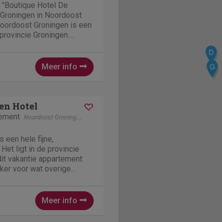
 "Boutique Hotel De
 Groningen in Noordoost
Noordoost Groningen is een
 provincie Groningen.
faciliteiten is "Boutique
D
 geliefde accommodatie bij
gers. Hotel De...
G
Meer info
en Hotel
tement
Noordoost Groningen
Groningen
 een hele fijne,
Het ligt in de provincie
dit vakantie appartement
ker voor wat overige
en Noordoost Groningen
Meer info