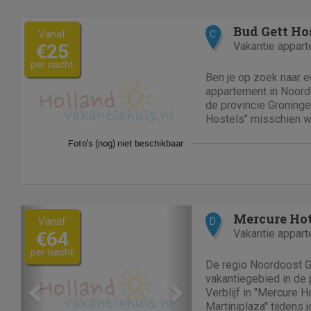
Bud Gett Ho
Vanaf
C
Vakantie appar
€25
per nacht
Ben je op zoek naar 
appartement in Noord
de provincie Groninge
Hostels" misschien we
Gett Hostels" is een 
gelegen in Groningen om
Gett biedt kamers met 
Previous
Next
Vanaf
D
Vakantie appar
€64
per nacht
De regio Noordoost G
vakantiegebied in de 
Verblijf in "Mercure 
Martiniplaza" tijdens