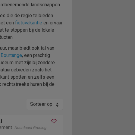
adembenemende landschappen.
tes die de regio te bieden
met een
fietsvakantie
en ervaar
t te stoppen bij de lokale
ducten.
uur, maar biedt ook tal van
d
Bourtange
, een prachtig
Museum met zijn bijzondere
 natuurgebieden zoals het
 kunt spotten en zelfs een
rechtstreeks huren bij de
Sorteer op
l
tement
Noordoost Groningen
Groningen