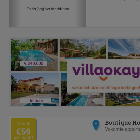
Groningen. "Mercure 
Martiniplaza" is een 
vakantie appartement in G
Hotel...
Boutique Ho
Vanaf
E
Vakantie appar
€59
per nacht