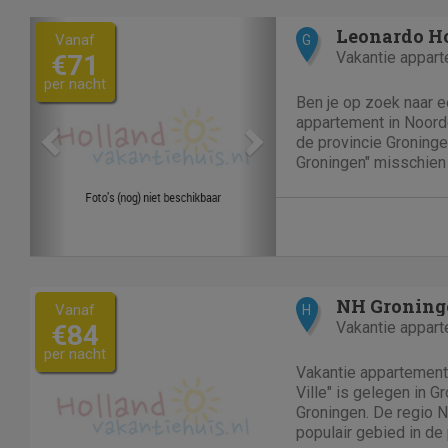
Previous
Next
Leonardo H
Vanaf
G
Vakantie appar
€71
per nacht
Ben je op zoek naar 
appartement in Noord
de provincie Groninge
Groningen" misschien 
"Leonardo Hotel Groni
accommodatie gelege
te zijn. Leonardo H
NH Groninge
Vanaf
H
Vakantie appar
€84
per nacht
Vakantie appartement
Ville" is gelegen in 
Groningen. De regio 
populair gebied in de