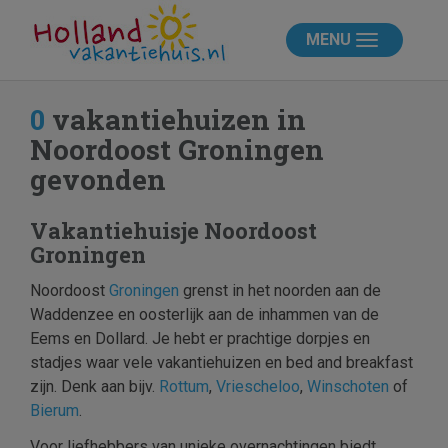
MENU
0
vakantiehuizen in
Noordoost Groningen
gevonden
Vakantiehuisje Noordoost
Groningen
Noordoost
Groningen
grenst in het noorden aan de
Waddenzee en oosterlijk aan de inhammen van de
Eems en Dollard. Je hebt er prachtige dorpjes en
stadjes waar vele vakantiehuizen en bed and breakfast
zijn. Denk aan bijv.
Rottum
,
Vriescheloo
,
Winschoten
of
Bierum
.
Voor liefhebbers van unieke overnachtingen biedt