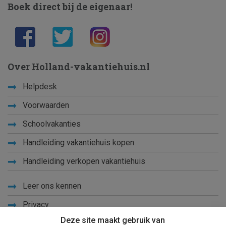
Boek direct bij de eigenaar!
Over Holland-vakantiehuis.nl
Helpdesk
Voorwaarden
Schoolvakanties
Handleiding vakantiehuis kopen
Handleiding verkopen vakantiehuis
Leer ons kennen
Privacy
Deze site maakt gebruik van
Links