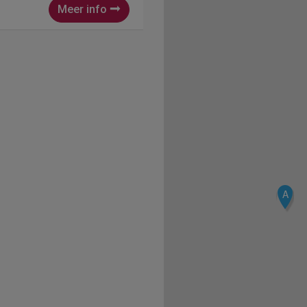
n...
Meer info
A