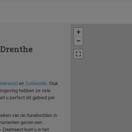
+
−
 Drenthe
inerwold
en
Zuidwolde
. Stuk
 omgeving hebben ze vele
nt u perfect dit gebied per
zoeken van de hunebedden in
monumenten geven een
 Daarnaast kunt u in het