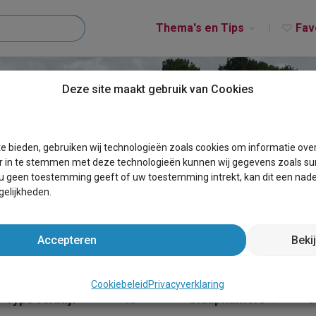
Thema's en Tips
Fav
Deze site maakt gebruik van Cookies
UIDWEST DRENTHE
e bieden, gebruiken wij technologieën zoals cookies om informatie ove
r in te stemmen met deze technologieën kunnen wij gegevens zoals sur
 u geen toestemming geeft of uw toestemming intrekt, kan dit een nade
elijkheden.
Accepteren
Beki
Cookiebeleid
Privacyverklaring
Type verblijf
40+
×
Slaapkamers