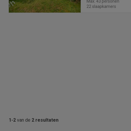
Max. 43 personen
kinderen heerlijk kunne
22 slaapkamers
1-2
van de
2 resultaten