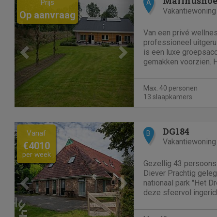
Marinusho
Prijs
A
Vakantiewoning
Op aanvraag
Van een privé wellnes
professioneel uitger
is een luxe groepsac
gemakken voorzien. He
slaapkamers voor max
totaal zijn er 13 slaa
Max. 40 personen
tweepersoonskamers 
13 slaapkamers
allemaal met eigen...
Previous
Next
DG184
Vanaf
B
Vakantiewoning
€4010
per week
Gezellig 43 persoon
Diever Prachtig geleg
nationaal park "Het D
deze sfeervol ingeri
Het gebruik van een s
optioneel. Er is een 