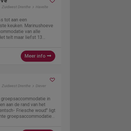
eve
Zuidwest Drenthe
Havelte
s tot aan een
uste keuken. Marinushoeve
commodatie van alle
t telt maar liefst 13
imaal 40 personen. In
pkamers (8
en 5 familiekamers),
Meer info
Zuidwest Drenthe
Diever
s groepsaccommodatie in
en aan de rand van het
rentsch- Friesche woud" ligt
chte groepsaccommodatie.
auna en hottub is
royale omheinde tuin waar