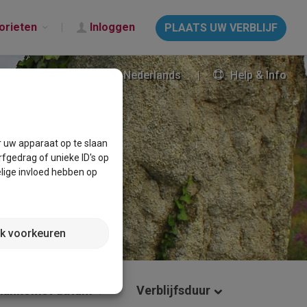
orieten
Inloggen
PLAATS UW VERBLIJF
Nederlands
Help & Info
r uw apparaat op te slaan
fgedrag of unieke ID's op
lige invloed hebben op
jk voorkeuren
Aankomst datum
Verblijfsduur