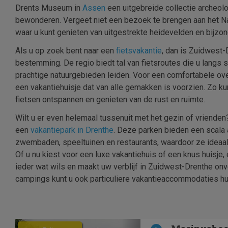
Drents Museum in
Assen
een uitgebreide collectie archeo
bewonderen. Vergeet niet een bezoek te brengen aan het Na
waar u kunt genieten van uitgestrekte heidevelden en bijzond
Als u op zoek bent naar een
fietsvakantie
, dan is Zuidwest-
bestemming. De regio biedt tal van fietsroutes die u langs 
prachtige natuurgebieden leiden. Voor een comfortabele ove
een vakantiehuisje dat van alle gemakken is voorzien. Zo kun
fietsen ontspannen en genieten van de rust en ruimte.
Wilt u er even helemaal tussenuit met het gezin of vrienden
een
vakantiepark in Drenthe
. Deze parken bieden een scala a
zwembaden, speeltuinen en restaurants, waardoor ze ideaal 
Of u nu kiest voor een luxe vakantiehuis of een knus huisje,
ieder wat wils en maakt uw verblijf in Zuidwest-Drenthe onv
campings kunt u ook particuliere vakantieaccommodaties hu
Previous
Next