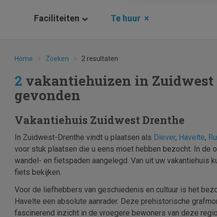
Faciliteiten
Te huur
×
Home
Zoeken
2 resultaten
2
vakantiehuizen in Zuidwest
gevonden
Vakantiehuis Zuidwest Drenthe
In Zuidwest-Drenthe vindt u plaatsen als
Diever
,
Havelte
,
Ru
voor stuk plaatsen die u eens moet hebben bezocht. In de
wandel- en fietspaden aangelegd. Van uit uw vakantiehuis ku
fiets bekijken.
Voor de liefhebbers van geschiedenis en cultuur is het be
Havelte een absolute aanrader. Deze prehistorische graf
fascinerend inzicht in de vroegere bewoners van deze regio.