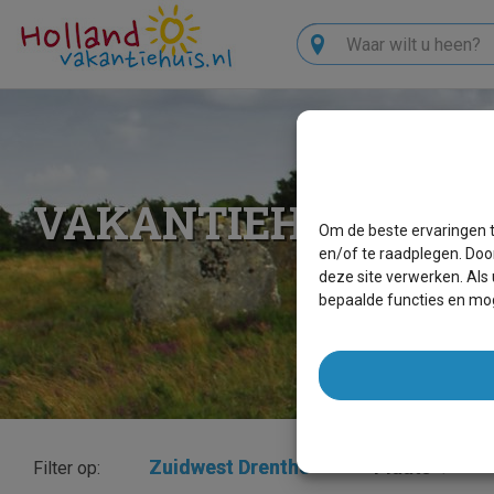
Zoeken
VAKANTIEHUIZEN Z
Om de beste ervaringen t
en/of te raadplegen. Doo
deze site verwerken. Als
bepaalde functies en mog
Zuidwest Drenthe
×
Plaats
Filter op: