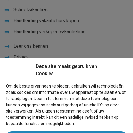
Schoolvakanties
Handleiding vakantiehuis kopen
Handleiding verkopen vakantiehuis
Leer ons kennen
Privacy
Deze site maakt gebruik van
Links
Cookies
Sitemap
Om de beste ervaringen te bieden, gebruiken wij technologieën
Blog
zoals cookies om informatie over uw apparaat op te slaan en/of
te raadplegen. Door in te stemmen met deze technologieën
Voor eigenaren
kunnen wij gegevens zoals surfgedrag of unieke ID's op deze
site verwerken. Als u geen toestemming geeft of uw
Een advertentie plaatsen
toestemming intrekt, kan dit een nadelige invloed hebben op
bepaalde functies en mogelijkheden.
Inloggen