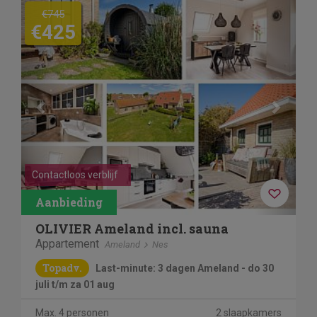
Previous
Next
€745
€425
Contactloos verblijf
OLIVIER Ameland incl. sauna
Appartement
Ameland
Nes
Topadv.
Last-minute: 3 dagen Ameland - do 30
juli t/m za 01 aug
Max. 4 personen
2 slaapkamers