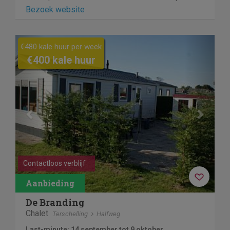
Bezoek website
Previous
Next
€480 kale huur per week
€400 kale huur
Contactloos verblijf
De Branding
Chalet
Terschelling
Halfweg
Last-minute: 14 september tot 9 oktober