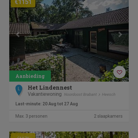
€1151
Het Lindennest
L
Vakantiewoning
Noordoost Brabant
Heesch
Last-minute: 20 Aug tot 27 Aug
Max. 3 personen
2 slaapkamers
Previous
Next