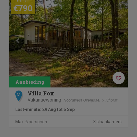
€1171
€790
Villa Fox
M
Vakantiewoning
Noordwest Overijssel
IJhorst
Last-minute: 29 Aug tot 5 Sep
Max. 6 personen
3 slaapkamers