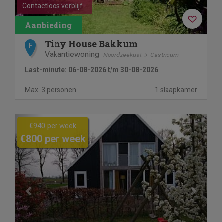
Contactloos verblijf
Tiny House Bakkum
F
Vakantiewoning
Noordzeekust
Castricum
Last-minute: 06-08-2026 t/m 30-08-2026
Max. 3 personen
1 slaapkamer
Previous
Next
€940 per week
€800 per week