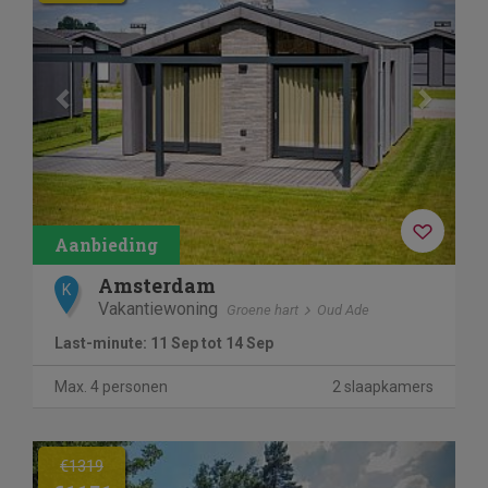
Amsterdam
K
Vakantiewoning
Groene hart
Oud Ade
Last-minute: 11 Sep tot 14 Sep
Max. 4 personen
2 slaapkamers
Previous
Next
€1319