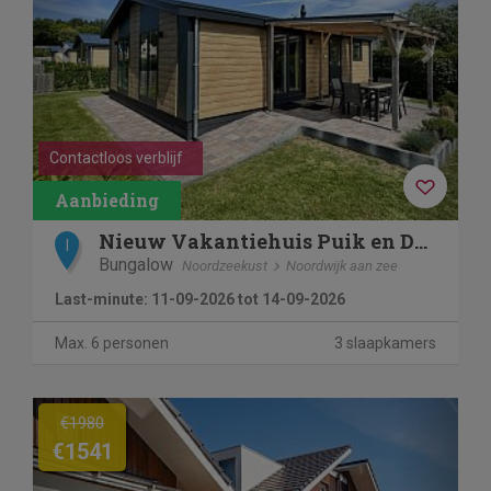
Contactloos verblijf
Nieuw Vakantiehuis Puik en Duin 5a
I
Bungalow
Noordzeekust
Noordwijk aan zee
Last-minute: 11-09-2026 tot 14-09-2026
Max. 6 personen
3 slaapkamers
Previous
Next
€1980
€1541