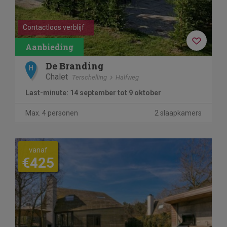
Contactloos verblijf
De Branding
H
Chalet
Terschelling
Halfweg
Last-minute: 14 september tot 9 oktober
Max. 4 personen
2 slaapkamers
vanaf
€425