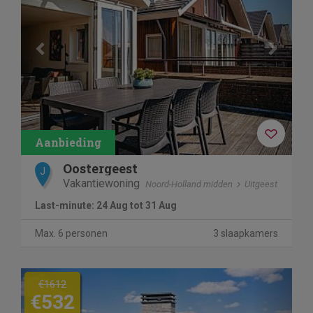
Oostergeest
J
Vakantiewoning
Noord-Holland midden
Uitgeest
Last-minute: 24 Aug tot 31 Aug
Max. 6 personen
3 slaapkamers
Previous
Next
€1612
€532