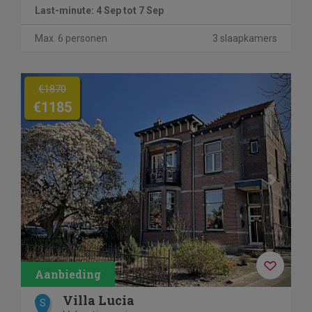
Last-minute: 4 Sep tot 7 Sep
Max. 6 personen
3 slaapkamers
Previous
Next
€1870
€1185
Villa Lucia
S