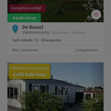
Contactloos verblijf
De Bosuil
G
Vakantiewoning
Vechtstreek
Punthorst
Last-minute: 12 - 28 augustus
Max. 4 personen
2 slaapkamers
Previous
Next
€480 kale huur per week
€400 kale huur