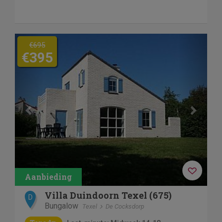
Previous
Next
€695
€395
Villa Duindoorn Texel (675)
D
Bungalow
Texel
De Cocksdorp