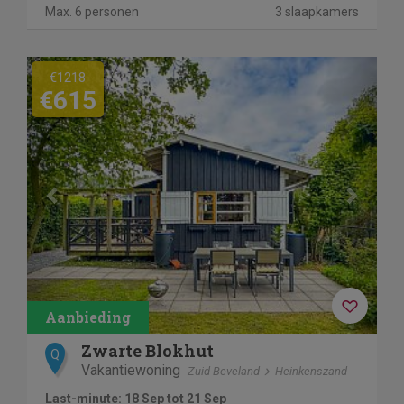
Max. 6 personen
3 slaapkamers
Previous
Next
€1218
€615
Zwarte Blokhut
Q
Vakantiewoning
Zuid-Beveland
Heinkenszand
Last-minute: 18 Sep tot 21 Sep