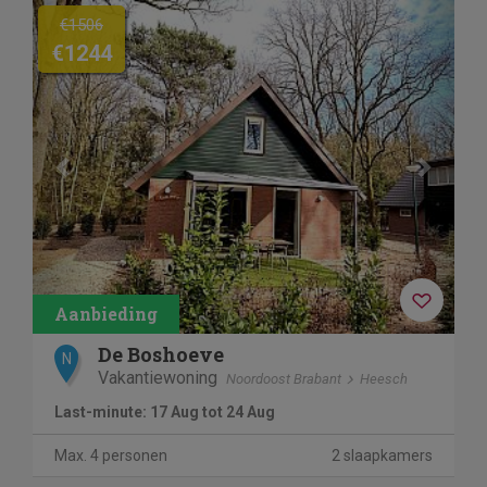
Previous
Next
€1506
€1244
De Boshoeve
N
Vakantiewoning
Noordoost Brabant
Heesch
Last-minute: 17 Aug tot 24 Aug
Max. 4 personen
2 slaapkamers