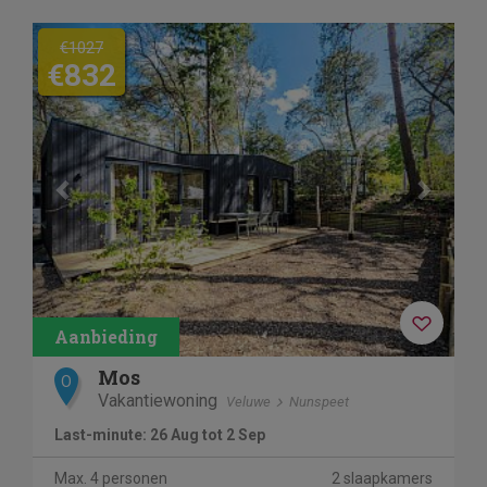
Previous
Next
€1027
€832
Mos
O
Vakantiewoning
Veluwe
Nunspeet
Last-minute: 26 Aug tot 2 Sep
Max. 4 personen
2 slaapkamers