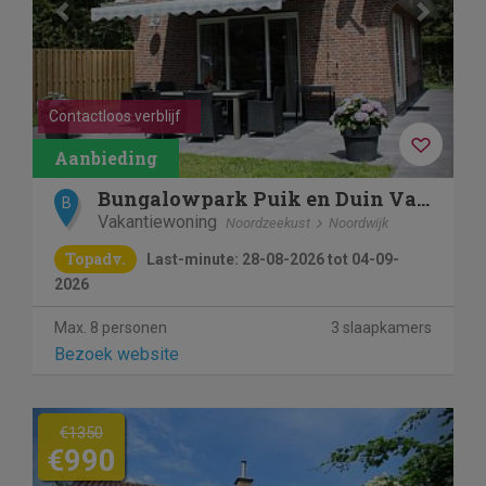
Contactloos verblijf
Bungalowpark Puik en Duin Vakantiehuis nr 33
B
Vakantiewoning
Noordzeekust
Noordwijk
Topadv.
Last-minute: 28-08-2026 tot 04-09-
2026
Max. 8 personen
3 slaapkamers
Bezoek website
Previous
Next
€1350
€990