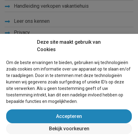
Handleiding verkopen vakantiehuis
Leer ons kennen
Privacy
Deze site maakt gebruik van
Links
Cookies
Sitemap
Om de beste ervaringen te bieden, gebruiken wij technologieën
Blog
zoals cookies om informatie over uw apparaat op te slaan en/of
te raadplegen. Door in te stemmen met deze technologieën
Voor eigenaren
kunnen wij gegevens zoals surfgedrag of unieke ID's op deze
site verwerken. Als u geen toestemming geeft of uw
Een advertentie plaatsen
toestemming intrekt, kan dit een nadelige invloed hebben op
bepaalde functies en mogelijkheden.
Inloggen
Accepteren
Succesvol verhuren vakantiewoning
Bekijk voorkeuren
wereldvakantiehuis.nl
(vakantiehuizen wereldwijd)