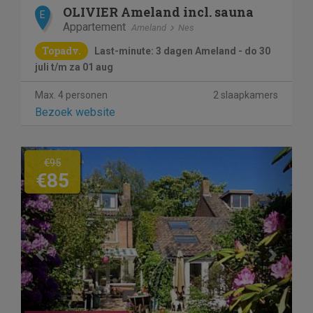
OLIVIER Ameland incl. sauna
E
Appartement
Ameland
Nes
Topadv.
Last-minute: 3 dagen Ameland - do 30
juli t/m za 01 aug
Max. 4 personen
2 slaapkamers
Bezoek website
Previous
Next
€95
€85