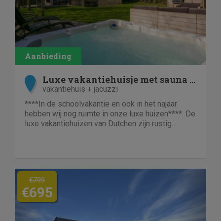
Luxe vakantiehuisje met sauna en whirlpool
vakantiehuis + jacuzzi
****In de schoolvakantie en ook in het najaar
hebben wij nog ruimte in onze luxe huizen****. De
luxe vakantiehuizen van Dutchen zijn rustig
gelegen en bevinden zich op kleinschalige
vakantieparken langs de kust, op de
Waddeneilanden of bij prachtige natuur.
Previous
Next
€799
€695