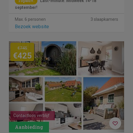
Topadv.
Last-minute: Midweek 14-18
september!
Max. 6 personen
3 slaapkamers
Bezoek website
Previous
Next
€745
€425
Contactloos verblijf