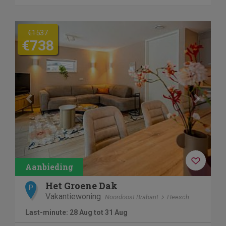
Previous
Next
€1537
€738
Het Groene Dak
P
Vakantiewoning
Noordoost Brabant
Heesch
Last-minute: 28 Aug tot 31 Aug