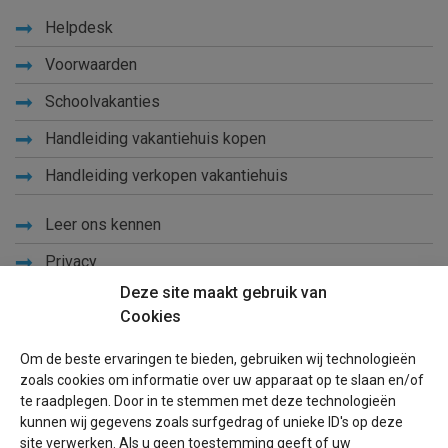
Helpdesk
Voorwaarden
Schoolvakanties
Handleiding vakantiehuis kopen
Handleiding verkopen vakantiehuis
Leer ons kennen
Privacy
Deze site maakt gebruik van
Links
Cookies
Sitemap
Om de beste ervaringen te bieden, gebruiken wij technologieën
Blog
zoals cookies om informatie over uw apparaat op te slaan en/of
te raadplegen. Door in te stemmen met deze technologieën
Voor eigenaren
kunnen wij gegevens zoals surfgedrag of unieke ID's op deze
site verwerken. Als u geen toestemming geeft of uw