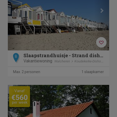
Slaapstrandhuisje - Strand dishoek 60
B
Vakantiewoning
Walcheren
Koudekerke-Dishoek
Max. 2 personen
1 slaapkamer
Previous
Next
Vanaf
€560
per week