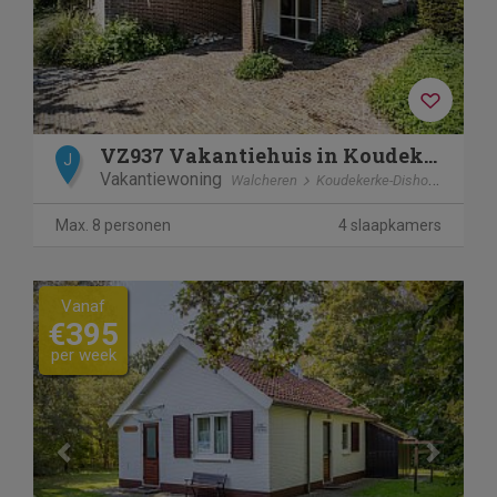
VZ937 Vakantiehuis in Koudekerke-Dishoek
J
Vakantiewoning
Walcheren
Koudekerke-Dishoek
Max. 8 personen
4 slaapkamers
Previous
Next
Vanaf
€395
per week