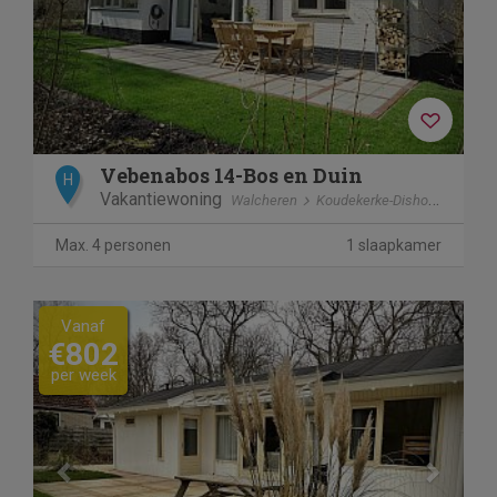
Vebenabos 14-Bos en Duin
H
Vakantiewoning
Walcheren
Koudekerke-Dishoek
Max. 4 personen
1 slaapkamer
Previous
Next
Vanaf
€802
per week