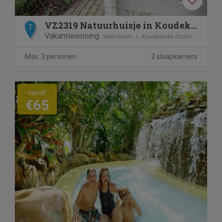
VZ2319 Natuurhuisje in Koudekerke-Dishoek
T
Vakantiewoning
Walcheren
Koudekerke-Dishoek
Max. 3 personen
2 slaapkamers
vanaf
€65