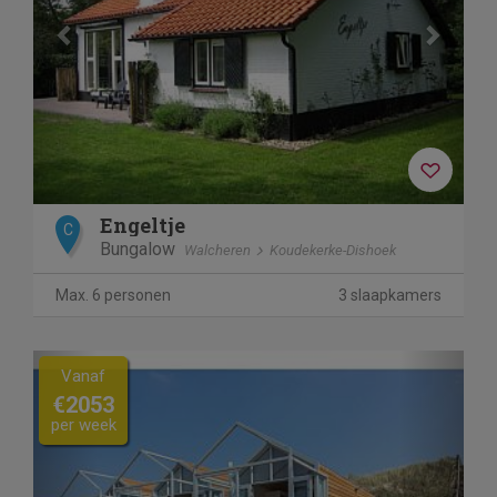
Engeltje
C
Bungalow
Walcheren
Koudekerke-Dishoek
Max. 6 personen
3 slaapkamers
Previous
Next
Vanaf
€2053
per week