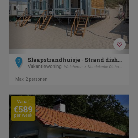
Slaapstrandhuisje - Strand dishoek 68 Dishoek
D
Vakantiewoning
Walcheren
Koudekerke-Dishoek
Max. 2 personen
Previous
Next
Vanaf
€589
per week