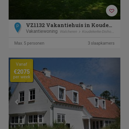
VZ1132 Vakantiehuis in Koudekerke
P
Vakantiewoning
Walcheren
Koudekerke-Dishoek
Max. 5 personen
3 slaapkamers
Previous
Next
Vanaf
€2075
per week