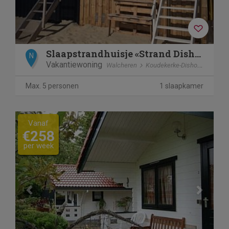
Slaapstrandhuisje «Strand Dishoek 342»
N
Vakantiewoning
Walcheren
Koudekerke-Dishoek
Max. 5 personen
1 slaapkamer
Previous
Next
Vanaf
€258
per week