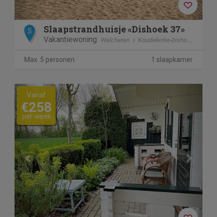
Slaapstrandhuisje «Dishoek 37»
S
Vakantiewoning
Walcheren
Koudekerke-Dishoek
Max. 5 personen
1 slaapkamer
Previous
Next
Vanaf
€258
per week