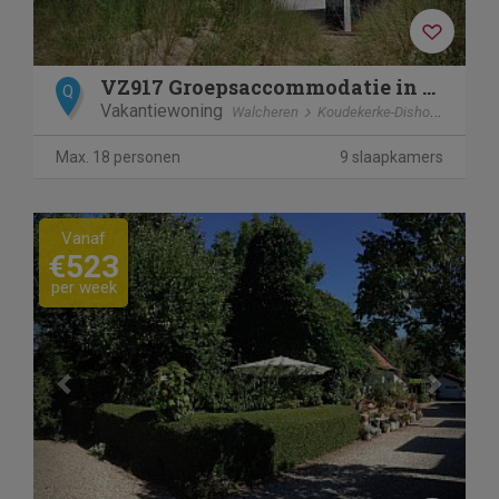
VZ917 Groepsaccommodatie in Koudekerke Dishoek
Q
Vakantiewoning
Walcheren
Koudekerke-Dishoek
Max. 18 personen
9 slaapkamers
Previous
Next
Vanaf
€523
per week