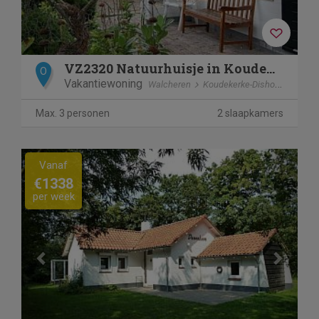
VZ2320 Natuurhuisje in Koudekerke-Dishoek
O
Vakantiewoning
Walcheren
Koudekerke-Dishoek
Max. 3 personen
2 slaapkamers
Previous
Next
Vanaf
€1338
per week