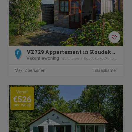
VZ729 Appartement in Koudekerke
F
Vakantiewoning
Walcheren
Koudekerke-Dishoek
Max. 2 personen
1 slaapkamer
Previous
Next
Vanaf
€526
per week