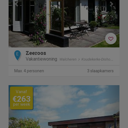
Zeeroos
E
Vakantiewoning
Walcheren
Koudekerke-Dishoek
Max. 4 personen
3 slaapkamers
Previous
Next
Vanaf
€263
per week