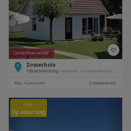
Contactloos verblijf
Zomerhuis
A
Vakantiewoning
Walcheren
Koudekerke-Dishoek
Max. 4 personen
2 slaapkamers
Previous
Next
Prijs
Op aanvraag