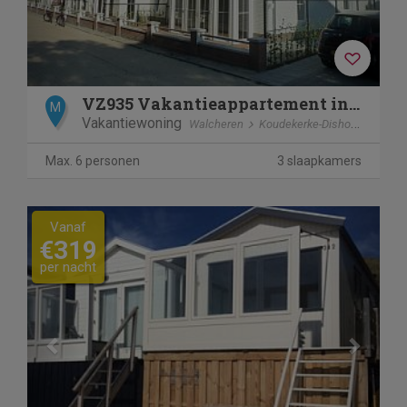
VZ935 Vakantieappartement in Koudekerke Dishoek
M
Vakantiewoning
Walcheren
Koudekerke-Dishoek
Max. 6 personen
3 slaapkamers
Previous
Next
Vanaf
€319
per nacht