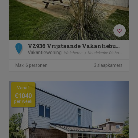
VZ936 Vrijstaande Vakantiebungalow Koudekerke-Dishoek
I
Vakantiewoning
Walcheren
Koudekerke-Dishoek
Max. 6 personen
3 slaapkamers
Previous
Next
Vanaf
€1040
per week