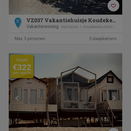
VZ037 Vakantiehuisje Koudekerke-Dishoek
R
Vakantiewoning
Walcheren
Koudekerke-Dishoek
Max. 5 personen
3 slaapkamers
Previous
Next
Vanaf
€322
per nacht