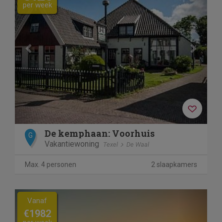
per week
De kemphaan: Voorhuis
G
Vakantiewoning
Texel
De Waal
Max. 4 personen
2 slaapkamers
Previous
Next
Vanaf
€1982