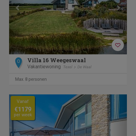
Villa 16 Weegeswaal
O
Vakantiewoning
Texel
De Waal
Max. 8 personen
Previous
Next
Vanaf
€1179
per week