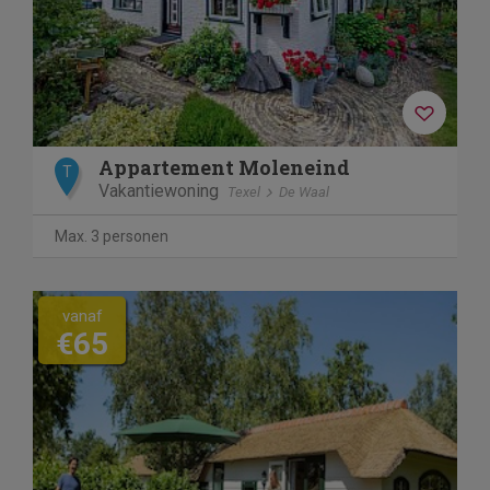
Appartement Moleneind
T
Vakantiewoning
Texel
De Waal
Max. 3 personen
vanaf
€65