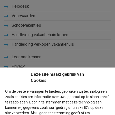
Helpdesk
Voorwaarden
Schoolvakanties
Handleiding vakantiehuis kopen
Handleiding verkopen vakantiehuis
Leer ons kennen
Privacy
Deze site maakt gebruik van
Links
Cookies
Sitemap
Om de beste ervaringen te bieden, gebruiken wij technologieën
Blog
zoals cookies om informatie over uw apparaat op te slaan en/of
te raadplegen. Door in te stemmen met deze technologieën
Voor eigenaren
kunnen wij gegevens zoals surfgedrag of unieke ID's op deze
site verwerken. Als u geen toestemming geeft of uw