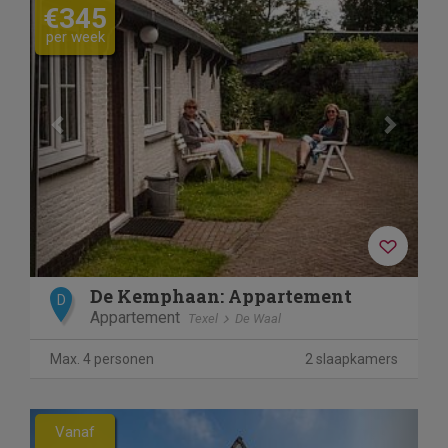
€345
per week
De Kemphaan: Appartement
D
Appartement
Texel
De Waal
Max. 4 personen
2 slaapkamers
Previous
Next
Vanaf