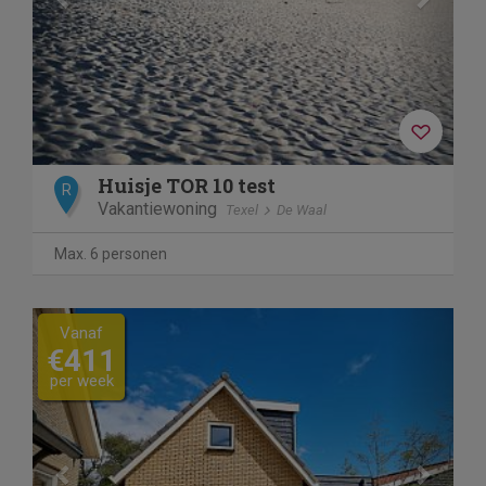
Huisje TOR 10 test
R
Vakantiewoning
Texel
De Waal
Max. 6 personen
Previous
Next
Vanaf
€411
per week