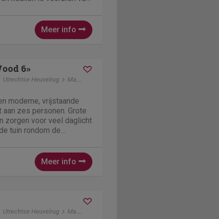
koffiezetapparaat, koel-
gnetron. De chalet telt
 met twee...
Meer info
Wood 6»
Utrechtse Heuvelrug
Maarn
en moderne, vrijstaande
dt aan zes personen. Grote
 zorgen voor veel daglicht
 de tuin rondom de
onkamer is ruim opgezet
gezellige zithoek met
 en een open...
Meer info
Utrechtse Heuvelrug
Maarn