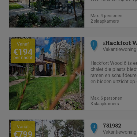
een vaatwasser, filter
vriescombinatie en ma
Max. 4 personen
twee slaapkamers, elk
2 slaapkamers
Previous
Next
«Hackfort 
Vanaf
I
Vakantiewoning
€194
per nacht
Hackfort Wood 6 is e
chalet die plaats bie
ramen en schuifdeuren
en bieden uitzicht op
accommodatie. De wo
en voorzien van een 
Max. 6 personen
smart-tv, een eethoek
3 slaapkamers
Previous
Next
781982
Vanaf
J
Vakantiewoning
€799