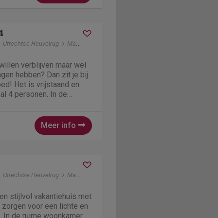
4
Utrechtse Heuvelrug
Maarn
 willen verblijven maar wel
ngen hebben? Dan zit je bij
d! Het is vrijstaand en
al 4 personen. In de
ellige zithoek met
erlijk tafelen in de open
...
Meer info
Utrechtse Heuvelrug
Maarn
n stijlvol vakantiehuis met
e zorgen voor een lichte en
. In de ruime woonkamer