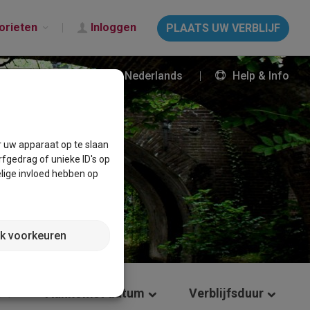
orieten
Inloggen
PLAATS UW VERBLIJF
Nederlands
Help & Info
r uw apparaat op te slaan
fgedrag of unieke ID's op
lige invloed hebben op
jk voorkeuren
s
Aankomst datum
Verblijfsduur