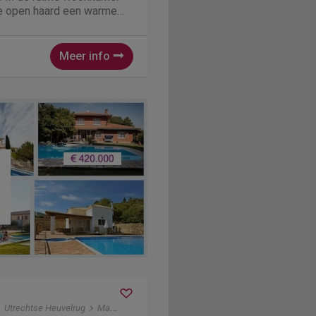
le open haard een warme
schuifdeuren toegang
rras waar je volop rust en
Meer info
Utrechtse Heuvelrug
Maarn