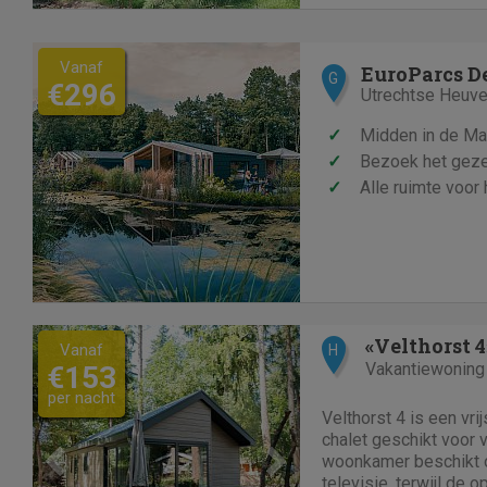
Vanaf
G
€296
Utrechtse Heuve
✓
Midden in de M
✓
Bezoek het gezel
✓
Alle ruimte voor 
Previous
Next
«Velthorst 4
Vanaf
H
Vakantiewoning
€153
per nacht
Velthorst 4 is een vri
chalet geschikt voor 
woonkamer beschikt 
televisie, terwijl de 