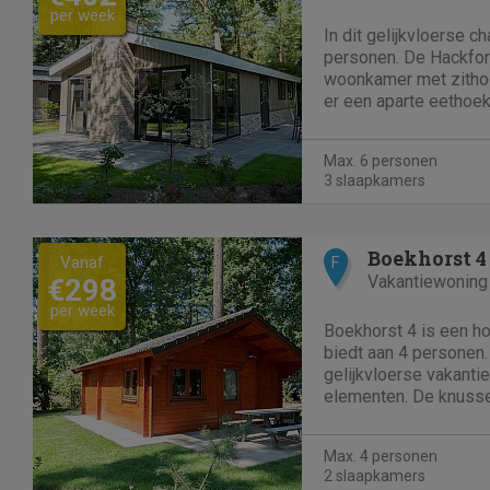
per week
In dit gelijkvloerse ch
personen. De Hackfort
woonkamer met zithoek
er een aparte eethoe
onder andere uitgeru
combimagnetron en een
Max. 6 personen
Er zijn in totaal 3...
3 slaapkamers
Boekhorst 4
Vanaf
F
Vakantiewoning
€298
per week
Boekhorst 4 is een ho
biedt aan 4 personen.
gelijkvloerse vakanti
elementen. De knuss
zithoek met televisie
de keuken vind je on
Max. 4 personen
combimagnetron, koelk
2 slaapkamers