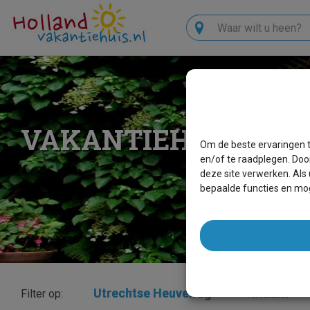
Zoeken
VAKANTIEHUIZEN 
Om de beste ervaringen t
en/of te raadplegen. Doo
deze site verwerken. Als
bepaalde functies en mog
Utrechtse Heuvelrug
×
Maarn
×
Filter op: