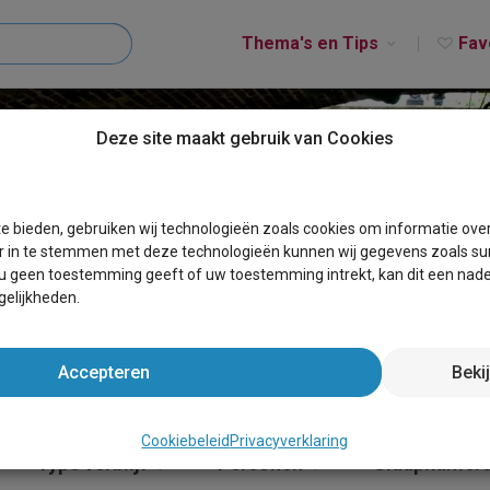
Thema's en Tips
Fav
Deze site maakt gebruik van Cookies
MAARN
e bieden, gebruiken wij technologieën zoals cookies om informatie ove
r in te stemmen met deze technologieën kunnen wij gegevens zoals sur
 u geen toestemming geeft of uw toestemming intrekt, kan dit een nade
elijkheden.
Accepteren
Beki
Cookiebeleid
Privacyverklaring
Type verblijf
Personen
Slaapkamer