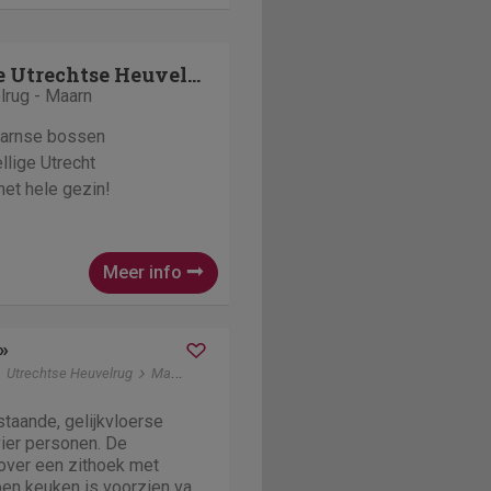
EuroParcs De Utrechtse Heuvelrug
lrug - Maarn
aarnse bossen
lige Utrecht
het hele gezin!
Meer info
»
Utrechtse Heuvelrug
Maarn
jstaande, gelijkvloerse
vier personen. De
over een zithoek met
open keuken is voorzien van