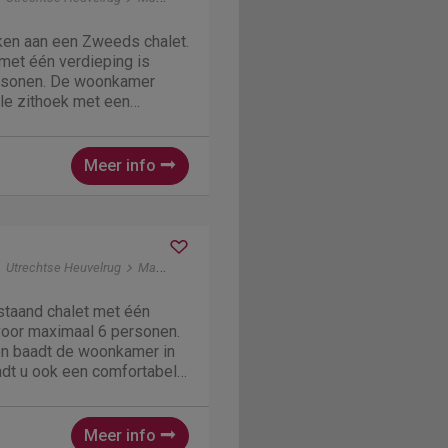
en aan een Zweeds chalet.
 met één verdieping is
ersonen. De woonkamer
le zithoek met een
te eethoek. De keuken is
lkast, magnetron,
fiezetapparaat. Er...
Meer info
Utrechtse Heuvelrug
Maarn
jstaand chalet met één
voor maximaal 6 personen.
en baadt de woonkamer in
 vindt u ook een comfortabele
 een aparte eethoek. De
rust met een vaatwasser,
Meer info