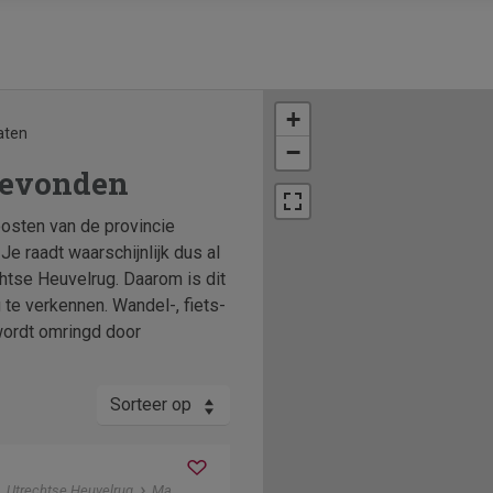
+
aten
−
gevonden
oosten van de provincie
e raadt waarschijnlijk dus al
chtse Heuvelrug. Daarom is dit
 te verkennen. Wandel-, fiets-
 wordt omringd door
Sorteer op
Utrechtse Heuvelrug
Maarn