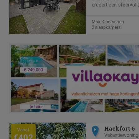
creëert een sfeervol
ambiance, terwijl de 
bieden tot een privéte
Max. 4 personen
privacy ervaart. De...
2 slaapkamers
Hackfort 6
Vanaf
E
Vakantiewoning
€402