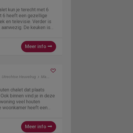
alet kun je terecht met 6
 6 heeft een gezellige
 en televisie. Verder is
k aanwezig. De keuken is
st met een vaatwasser, een
 filter koffiezetapparaat.
Meer info
Utrechtse Heuvelrug
Maarn
uten chalet dat plaats
 Ook binnen vind je in deze
ewoning veel houten
e woonkamer heeft een
 en een aparte eethoek. In
der andere een
ast zonder vriesvak,...
Meer info