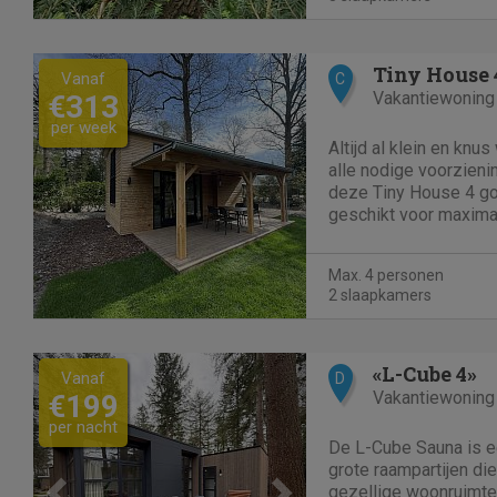
Tiny House 
Vanaf
C
Vakantiewoning
€313
per week
Altijd al klein en knus
alle nodige voorzieni
deze Tiny House 4 goe
geschikt voor maxima
woonkamer is een gez
televisie en je kunt he
Max. 4 personen
keuken. Hier beschik je
2 slaapkamers
Previous
Next
«L-Cube 4»
Vanaf
D
Vakantiewoning
€199
per nacht
De L-Cube Sauna is ee
grote raampartijen di
gezellige woonruimte