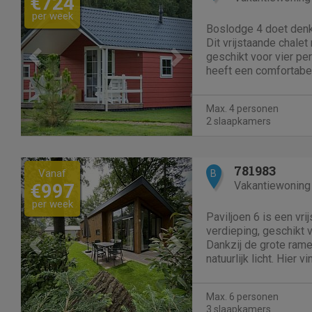
€724
per week
Boslodge 4 doet denk
Dit vrijstaande chalet
geschikt voor vier p
heeft een comfortabe
televisie en een apar
uitgerust met een koe
Max. 4 personen
waterkoker en filterkof
2 slaapkamers
Previous
Next
781983
Vanaf
B
Vakantiewoning
€997
per week
Paviljoen 6 is een vri
verdieping, geschikt 
Dankzij de grote ram
natuurlijk licht. Hier
zithoek met een tv en
open keuken is uitge
Max. 6 personen
een...
3 slaapkamers