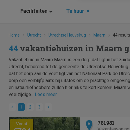
Faciliteiten
Te huur
×
Home
Utrecht
Utrechtse Heuvelrug
Maarn
44 result
44
vakantiehuizen in Maarn 
Vakantiehuis in Maarn Maarn is een dorp dat ligt in het zuid
Utrecht, behorend tot de gemeente de Utrechtse Heuvelrug. J
dat het dorp aan de voet ligt van het Nationaal Park de Utre
dorp een verblijfplaats bij uitstek om de prachtige omgeving
en natuurliefhebbers zullen hier niks te kort komen! Maarn
veelzijdige...
Lees meer
1
2
3
Previous
Next
781981
Vanaf
A
Vakantiewoning