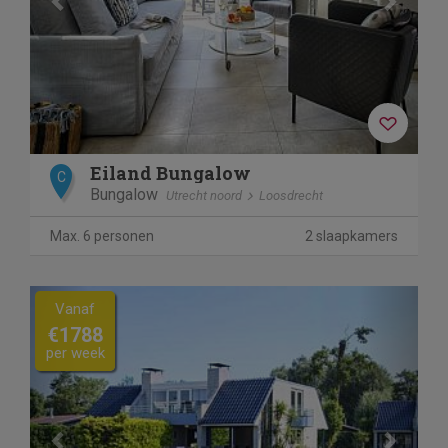
Eiland Bungalow
C
Bungalow
Utrecht noord
Loosdrecht
Max. 6 personen
2 slaapkamers
Previous
Next
Vanaf
€1788
per week