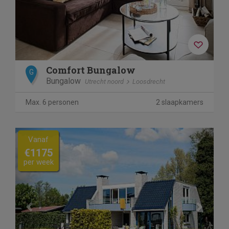
Comfort Bungalow
G
Bungalow
Utrecht noord
Loosdrecht
Max. 6 personen
2 slaapkamers
Previous
Next
Vanaf
€1175
per week