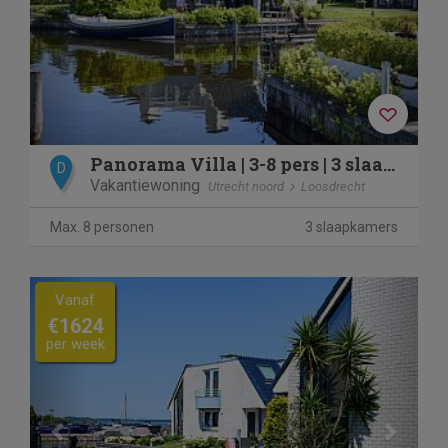
Panorama Villa | 3-8 pers | 3 slaapkamers | 2,5 badkamers
D
Vakantiewoning
Utrecht noord
Loosdrecht
Max. 8 personen
3 slaapkamers
Previous
Next
Vanaf
€1624
per week