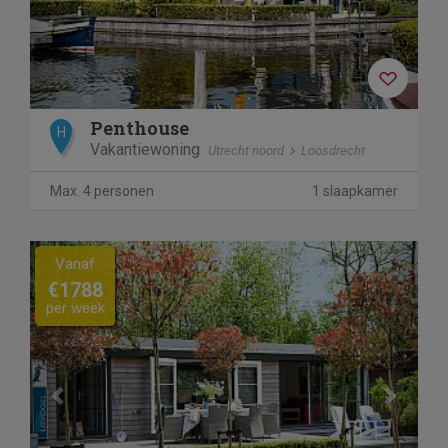
Penthouse
H
Vakantiewoning
Utrecht noord
Loosdrecht
Max. 4 personen
1 slaapkamer
Previous
Next
Vanaf
€1788
per week