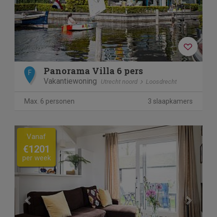
Panorama Villa 6 pers
F
Vakantiewoning
Utrecht noord
Loosdrecht
Max. 6 personen
3 slaapkamers
Previous
Next
Vanaf
€1201
per week