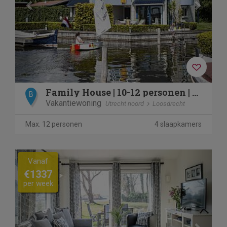
Family House | 10-12 personen | 4 slaapkamers | 3,5 badkamer
B
Vakantiewoning
Utrecht noord
Loosdrecht
Max. 12 personen
4 slaapkamers
Previous
Next
Vanaf
€1337
per week