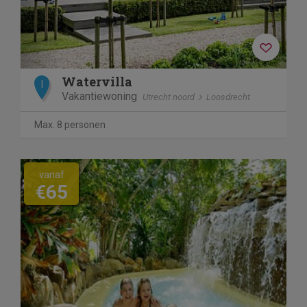
Watervilla
I
Vakantiewoning
Utrecht noord
Loosdrecht
Max. 8 personen
vanaf
€65