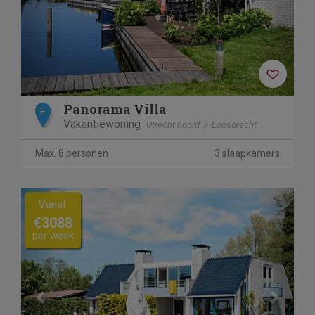
Panorama Villa
E
Vakantiewoning
Utrecht noord
Loosdrecht
Max. 8 personen
3 slaapkamers
Previous
Next
Vanaf
€3088
per week