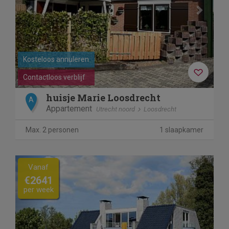
Kosteloos annuleren
Contactloos verblijf
huisje Marie Loosdrecht
A
Appartement
Utrecht noord
Loosdrecht
Max. 2 personen
1 slaapkamer
Previous
Next
Vanaf
€2641
per week