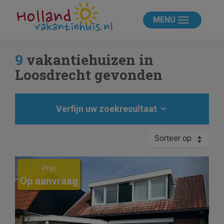
MENU
9
vakantiehuizen in
Loosdrecht gevonden
Verfijn uw zoekresultaat
Sorteer op
Previous
Next
Prijs
Op aanvraag