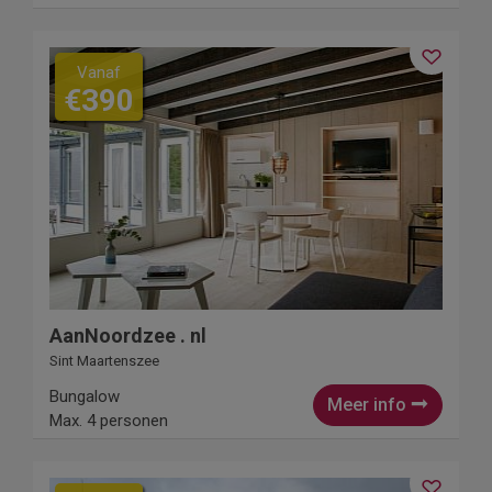
Vanaf
€390
AanNoordzee . nl
Sint Maartenszee
Bungalow
Meer info
Max. 4 personen