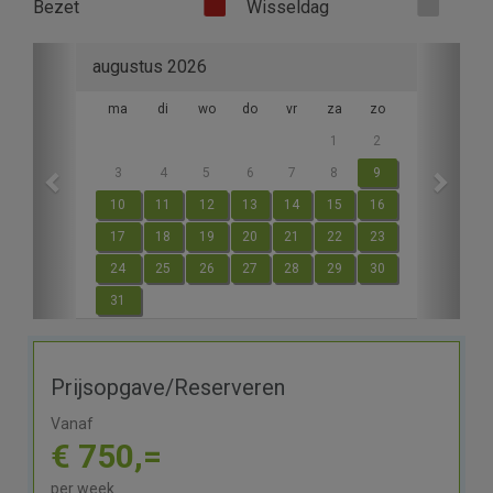
Bezet
Wisseldag
Previous
Next
augustus 2026
ma
di
wo
do
vr
za
zo
1
2
3
4
5
6
7
8
9
10
11
12
13
14
15
16
17
18
19
20
21
22
23
24
25
26
27
28
29
30
31
Prijsopgave/Reserveren
Vanaf
€ 750,=
per week