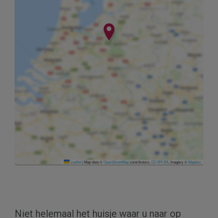
Leaflet
|
Map data ©
OpenStreetMap
contributors,
CC-BY-SA
, Imagery ©
Mapbox
Niet helemaal het huisje waar u naar op