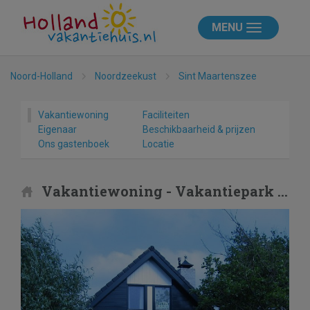
MENU
Noord-Holland
Noordzeekust
Sint Maartenszee
Vakantiewoning
Faciliteiten
Eigenaar
Beschikbaarheid & prijzen
Ons gastenboek
Locatie
Vakantiewoning - Vakantiepark Houdewind