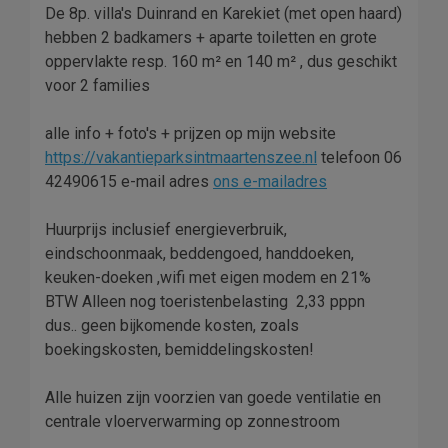
De 8p. villa's Duinrand en Karekiet (met open haard)
hebben 2 badkamers + aparte toiletten en grote
oppervlakte resp. 160 m² en 140 m² , dus geschikt
voor 2 families
alle info + foto's + prijzen op mijn website
https://vakantieparksintmaartenszee.nl
telefoon 06
42490615 e-mail adres
ons e-mailadres
Huurprijs inclusief energieverbruik,
eindschoonmaak, beddengoed, handdoeken,
keuken-doeken ,wifi met eigen modem en 21%
BTW Alleen nog toeristenbelasting  2,33 pppn
dus.. geen bijkomende kosten, zoals
boekingskosten, bemiddelingskosten!
Alle huizen zijn voorzien van goede ventilatie en
centrale vloerverwarming op zonnestroom