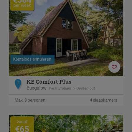
per week
Kosteloos annuleren
KE Comfort Plus
T
Bungalow
West Brabant
Oosterhout
Max. 8 personen
4 slaapkamers
vanaf
€65