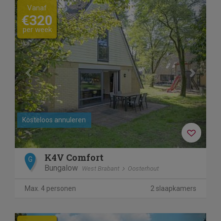
Previous
Next
Vanaf
€320
per week
Kosteloos annuleren
K4V Comfort
G
Bungalow
West Brabant
Oosterhout
Max. 4 personen
2 slaapkamers
Previous
Next