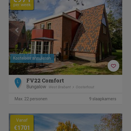
per week
Kosteloos annuleren
FV22 Comfort
L
Bungalow
West Brabant
Oosterhout
Max. 22 personen
9 slaapkamers
Previous
Next
Vanaf
€1701