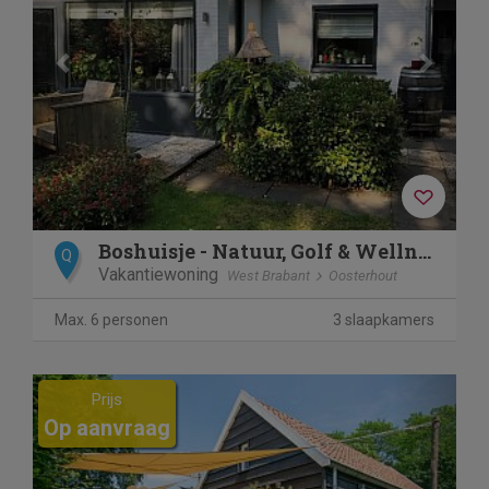
Boshuisje - Natuur, Golf & Wellness
Q
Vakantiewoning
West Brabant
Oosterhout
Max. 6 personen
3 slaapkamers
Previous
Next
Prijs
Op aanvraag