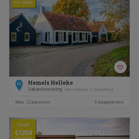
per week
Hemels Helleke
M
Vakantiewoning
West Brabant
Oosterhout
Max. 12 personen
6 slaapkamers
Previous
Next
Vanaf
€1204
per week