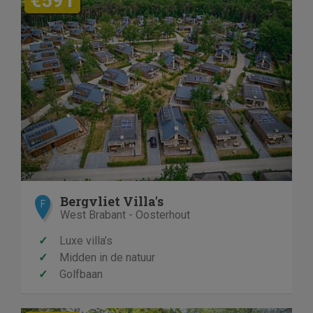
€591
Bergvliet Villa's
F
West Brabant - Oosterhout
✓
Luxe villa’s
✓
Midden in de natuur
✓
Golfbaan