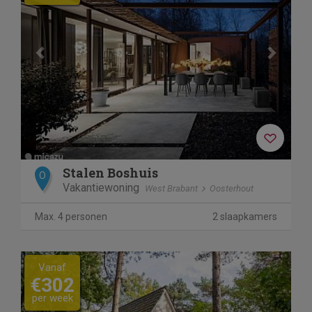
Stalen Boshuis
O
Vakantiewoning
West Brabant
Oosterhout
Max. 4 personen
2 slaapkamers
Previous
Next
Vanaf
€302
per week