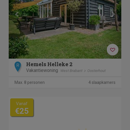
Hemels Helleke 2
R
Vakantiewoning
West Brabant
Oosterhout
Max. 8 personen
4 slaapkamers
Vanaf
€25