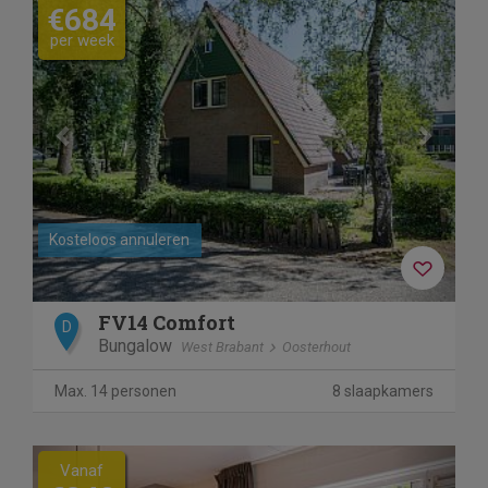
€684
per week
Kosteloos annuleren
FV14 Comfort
D
Bungalow
West Brabant
Oosterhout
Max. 14 personen
8 slaapkamers
Previous
Next
Vanaf