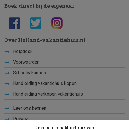
Boek direct bij de eigenaar!
Over Holland-vakantiehuis.nl
Helpdesk
Voorwaarden
Schoolvakanties
Handleiding vakantiehuis kopen
Handleiding verkopen vakantiehuis
Leer ons kennen
Privacy
Deze site maakt gebruik van