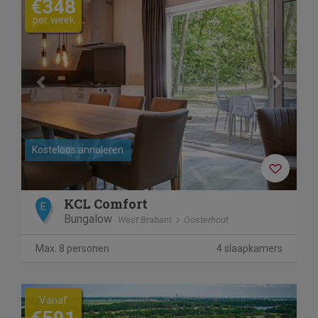
€348
per week
Kosteloos annuleren
KCL Comfort
E
Bungalow
West Brabant
Oosterhout
Max. 8 personen
4 slaapkamers
Vanaf