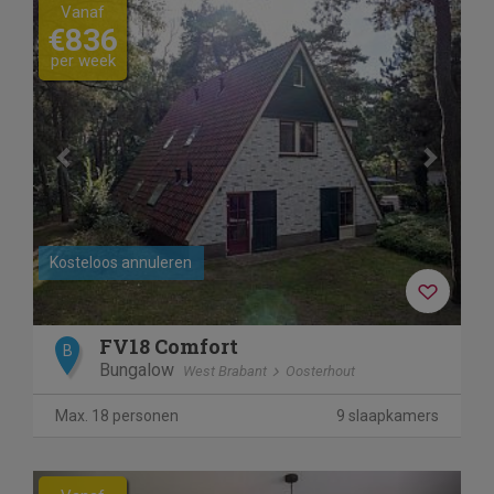
Previous
Next
Vanaf
€836
per week
Kosteloos annuleren
FV18 Comfort
B
Bungalow
West Brabant
Oosterhout
Max. 18 personen
9 slaapkamers
Previous
Next