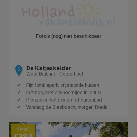
De Katjeskelder
S
West Brabant - Oosterhout
✓
Fijn familiepark, vrijstaande huizen
✓
In ’t bos, met eekhoorntjes in je tuin
✓
Plonzen in het binnen- of buitenbad
✓
Vandaag de Biesbosch, morgen Breda
Previous
Next
Vanaf
€384