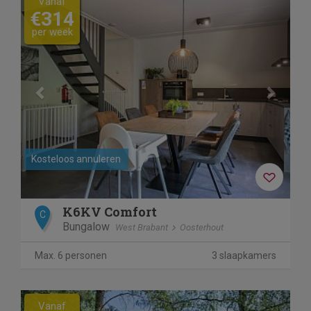
Vanaf
€314
per week
Kosteloos annuleren
K6KV Comfort
C
Bungalow
West Brabant
Oosterhout
Max. 6 personen
3 slaapkamers
Previous
Next
Vanaf