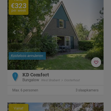
€323
per week
Kosteloos annuleren
KD Comfort
I
Bungalow
West Brabant
Oosterhout
Max. 6 personen
3 slaapkamers
Previous
Next
Vanaf