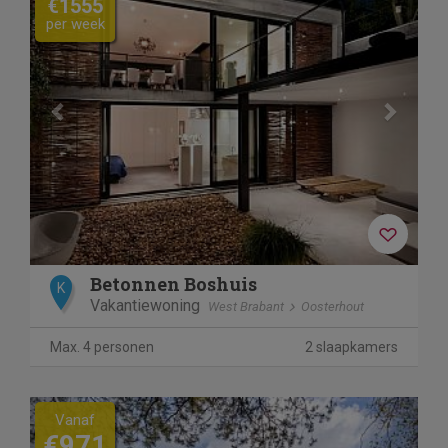
€1555
per week
Betonnen Boshuis
K
Vakantiewoning
West Brabant
Oosterhout
Max. 4 personen
2 slaapkamers
Previous
Next
Vanaf
€971