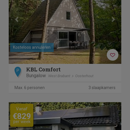
Kosteloos annuleren
KBL Comfort
P
Bungalow
West Brabant
Oosterhout
Max. 6 personen
3 slaapkamers
Previous
Next
Vanaf
€829
per week