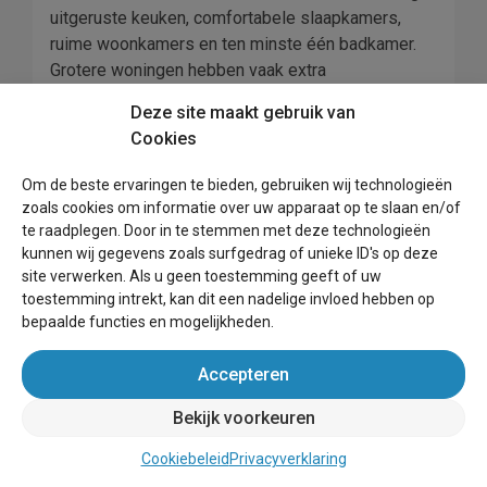
uitgeruste keuken, comfortabele slaapkamers,
ruime woonkamers en ten minste één badkamer.
Grotere woningen hebben vaak extra
voorzieningen zoals een zwembad of bubbelbad.
Deze site maakt gebruik van
Uiteraard zijn alle accommodaties voorzien van
Cookies
beddengoed en linnengoed, zodat u zich geen
zorgen hoeft te maken over het meenemen van uw
Om de beste ervaringen te bieden, gebruiken wij technologieën
eigen benodigdheden
zoals cookies om informatie over uw apparaat op te slaan en/of
te raadplegen. Door in te stemmen met deze technologieën
Bij het huren van een vakantiehuis in Nederland
kunnen wij gegevens zoals surfgedrag of unieke ID's op deze
heeft u meestal rechtstreeks te maken met de
site verwerken. Als u geen toestemming geeft of uw
huiseigenaar of beheerder via een online platform
toestemming intrekt, kan dit een nadelige invloed hebben op
zoals Airbnb of Booking.com. Veel eigenaren zijn
bepaalde functies en mogelijkheden.
bereid te onderhandelen over de prijs, afhankelijk
van hoe lang u van plan bent te blijven en welke
Accepteren
voorzieningen u van de woning verlangt. Het is
Bekijk voorkeuren
belangrijk om recensies te lezen die door eerdere
huurders zijn achtergelaten om er zeker van te zijn
Cookiebeleid
Privacyverklaring
dat u een kwaliteitsvolle huurervaring vindt