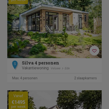
Silva 4 personen
S
Vakantiewoning
Veluwe
Ede
Max. 4 personen
2 slaapkamers
Previous
Next
Vanaf
€1495
per week