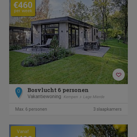
€460
per week
Bosvlucht 6 personen
O
Vakantiewoning
Kempen
Lage Mierde
Max. 6 personen
3 slaapkamers
Previous
Next
Vanaf