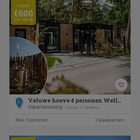
Previous
Next
Vanaf
€600
per week
Veluwe hoeve 4 personen Wellness (Hottub)
L
Vakantiewoning
Veluwe
Garderen
Max. 4 personen
2 slaapkamers
Previous
Next