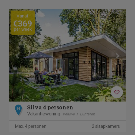
Previous
Next
Vanaf
€369
per week
Silva 4 personen
H
Vakantiewoning
Veluwe
Lunteren
Max. 4 personen
2 slaapkamers