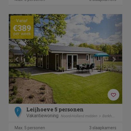
Previous
Next
Vanaf
€389
per week
Leijhoeve 5 personen
F
Vakantiewoning
Noord-Holland midden
Berkhout
Max. 5 personen
3 slaapkamers