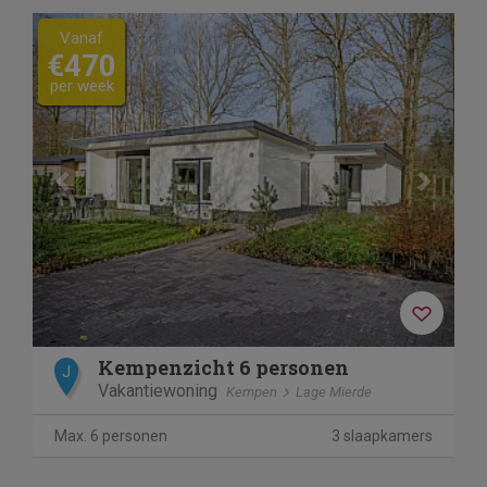
Previous
Next
Vanaf
€470
per week
Kempenzicht 6 personen
J
Vakantiewoning
Kempen
Lage Mierde
Max. 6 personen
3 slaapkamers