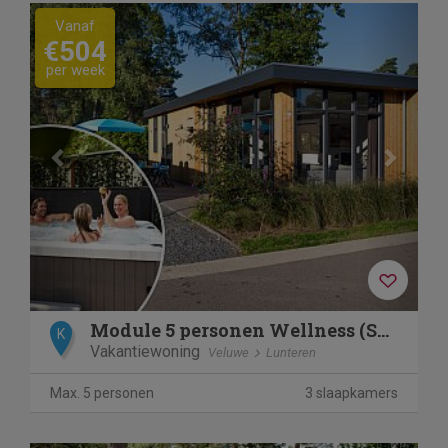
Previous
Next
Vanaf
€504
per week
Module 5 personen Wellness (Spa)
K
Vakantiewoning
Veluwe
Lunteren
Max. 5 personen
3 slaapkamers