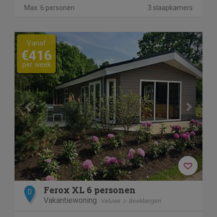
Max. 6 personen
3 slaapkamers
Previous
Next
Vanaf
€416
per week
Ferox XL 6 personen
D
Vakantiewoning
Veluwe
Beekbergen