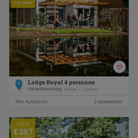
per week
Lodge Royal 4 personen
R
Vakantiewoning
Veluwe
Lunteren
Max. 4 personen
2 slaapkamers
Previous
Next
Vanaf
€387
per week