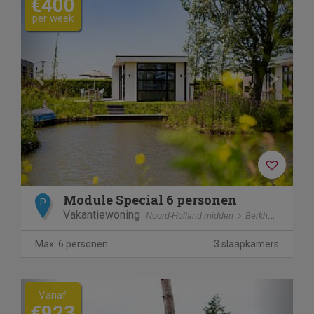
€400
per week
Module Special 6 personen
P
Vakantiewoning
Noord-Holland midden
Berkhout
Max. 6 personen
3 slaapkamers
Previous
Next
Vanaf
€923