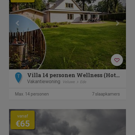
Villa 14 personen Wellness (Hottub)
T
Vakantiewoning
Veluwe
Ede
Max. 14 personen
7 slaapkamers
vanaf
€65