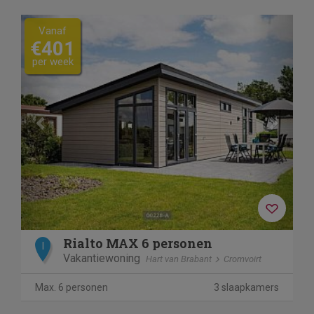
Previous
Next
Vanaf
€401
per week
Rialto MAX 6 personen
I
Vakantiewoning
Hart van Brabant
Cromvoirt
Max. 6 personen
3 slaapkamers