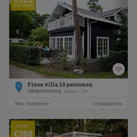
per week
Finse villa 10 personen
Q
Vakantiewoning
Veluwe
Ede
Max. 10 personen
5 slaapkamers
Previous
Next
Vanaf
€388