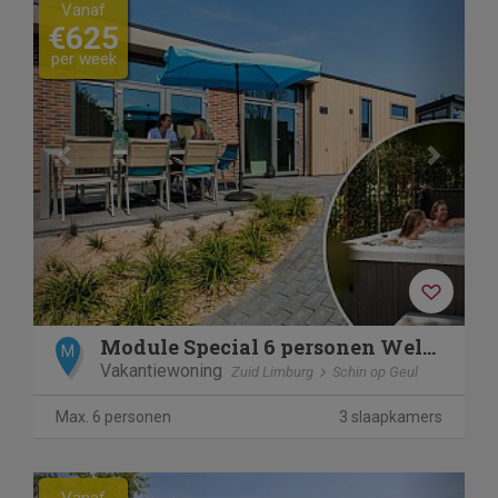
Vanaf
€625
per week
Module Special 6 personen Wellness (Spa)
M
Vakantiewoning
Zuid Limburg
Schin op Geul
Max. 6 personen
3 slaapkamers
Previous
Next
Vanaf