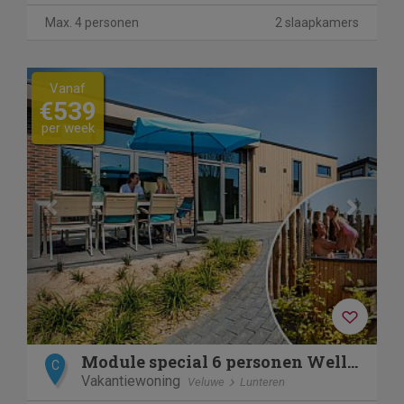
Max. 4 personen
2 slaapkamers
Previous
Next
Vanaf
€539
per week
Module special 6 personen Wellness (Hottub)
C
Vakantiewoning
Veluwe
Lunteren