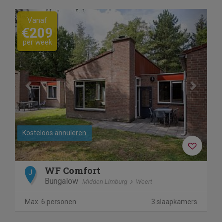
Previous
Next
Vanaf
€209
per week
Kosteloos annuleren
WF Comfort
J
Bungalow
Midden Limburg
Weert
Max. 6 personen
3 slaapkamers