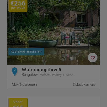
€256
per week
Kosteloos annuleren
Waterbungalow 6
P
Bungalow
Midden Limburg
Weert
Max. 6 personen
3 slaapkamers
Vanaf