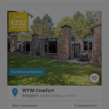
Previous
Next
Vanaf
€232
per week
Kosteloos annuleren
WFM Comfort
G
Bungalow
Midden Limburg
Weert
Max. 6 personen
3 slaapkamers