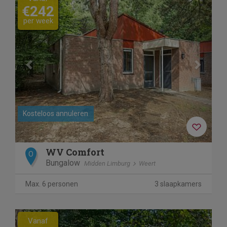
€242
per week
Kosteloos annuleren
WV Comfort
O
Bungalow
Midden Limburg
Weert
Max. 6 personen
3 slaapkamers
Previous
Next
Vanaf