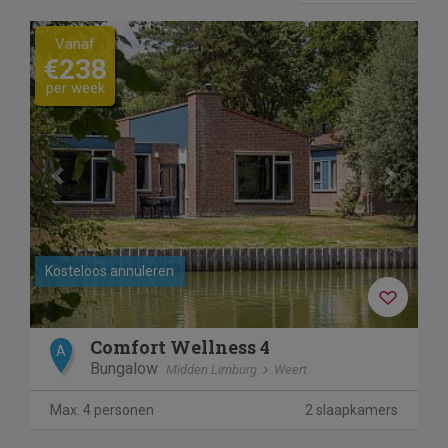
Previous
Next
Vanaf
€238
per week
Kosteloos annuleren
Comfort Wellness 4
A
Bungalow
Midden Limburg
Weert
Max. 4 personen
2 slaapkamers