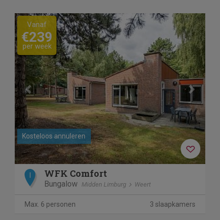
Previous
Next
Vanaf
€239
per week
Kosteloos annuleren
WFK Comfort
I
Bungalow
Midden Limburg
Weert
Max. 6 personen
3 slaapkamers