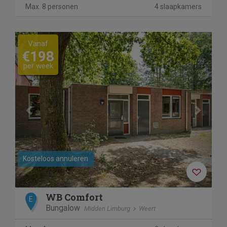
Max. 8 personen
4 slaapkamers
Previous
Next
Vanaf
€198
per week
Kosteloos annuleren
WB Comfort
E
Bungalow
Midden Limburg
Weert