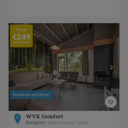
Wat opvalt zijn de grote natuurplas, binnen én...
Previous
Next
Vanaf
€249
per week
Kosteloos annuleren
WVK Comfort
C
Bungalow
Midden Limburg
Weert