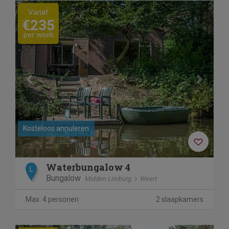
Previous
Next
Vanaf
€235
per week
Kosteloos annuleren
Waterbungalow 4
L
Bungalow
Midden Limburg
Weert
Max. 4 personen
2 slaapkamers