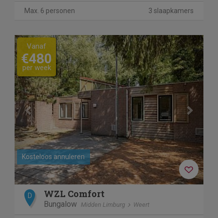
Max. 6 personen
3 slaapkamers
Previous
Next
Vanaf
€480
per week
Kosteloos annuleren
WZL Comfort
D
Bungalow
Midden Limburg
Weert