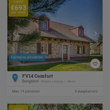
Vanaf
€693
per week
Kosteloos annuleren
FV14 Comfort
N
Bungalow
Midden Limburg
Weert
Max. 14 personen
5 slaapkamers
Previous
Next
Vanaf