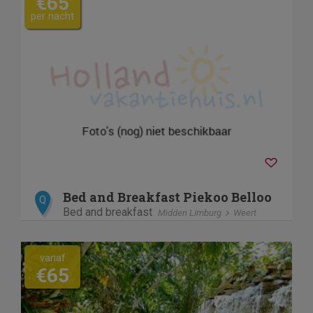
€65
per nacht
Bed and Breakfast Piekoo Belloo
Q
Bed and breakfast
Midden Limburg
Weert
vanaf
€65