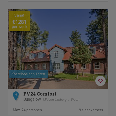
Previous
Next
Vanaf
€1281
per week
Kosteloos annuleren
FV24 Comfort
H
Bungalow
Midden Limburg
Weert
Max. 24 personen
9 slaapkamers