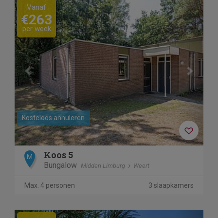
Previous
Next
Vanaf
€263
per week
Kosteloos annuleren
Koos 5
M
Bungalow
Midden Limburg
Weert
Max. 4 personen
3 slaapkamers
Previous
Next