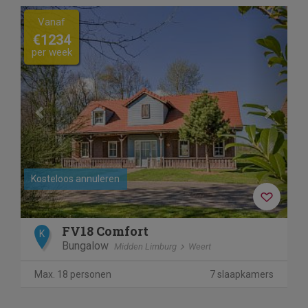
Previous
Next
Vanaf
€1234
per week
Kosteloos annuleren
FV18 Comfort
K
Bungalow
Midden Limburg
Weert
Max. 18 personen
7 slaapkamers