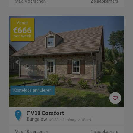
Max. 4 personen
2 slaapkamers
Previous
Next
Vanaf
€666
per week
Kosteloos annuleren
FV10 Comfort
F
Bungalow
Midden Limburg
Weert
Max. 10 personen
4 slaapkamers