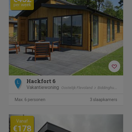
per week
Hackfort 6
L
Vakantiewoning
Oostelijk Flevoland
Biddinghuizen
Max. 6 personen
3 slaapkamers
Previous
Next
Vanaf
€178