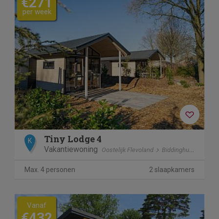
€271
per week
Tiny Lodge 4
K
Vakantiewoning
Oostelijk Flevoland
Biddinghuizen
Max. 4 personen
2 slaapkamers
Vanaf
€432