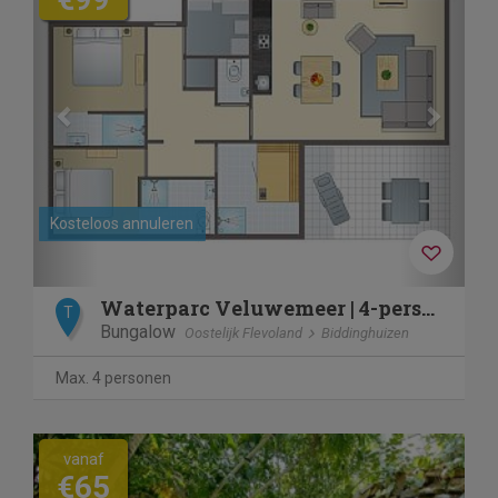
Kosteloos annuleren
Waterparc Veluwemeer | 4-persoons bungalow | 4L1
T
Bungalow
Oostelijk Flevoland
Biddinghuizen
Max. 4 personen
vanaf
€65