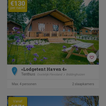
€130
per nacht
«Lodgetent Haven 4»
J
Tenthuis
Oostelijk Flevoland
Biddinghuizen
Max. 4 personen
2 slaapkamers
Vanaf