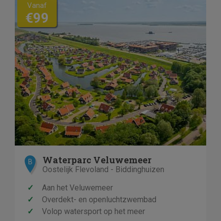
Vanaf
€99
Waterparc Veluwemeer
B
Oostelijk Flevoland - Biddinghuizen
✓
Aan het Veluwemeer
✓
Overdekt- en openluchtzwembad
✓
Volop watersport op het meer