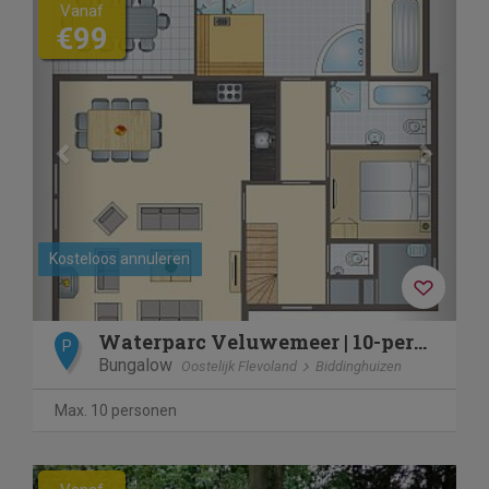
Previous
Next
Vanaf
€99
Kosteloos annuleren
Waterparc Veluwemeer | 10-persoons villa | 10FL+
P
Bungalow
Oostelijk Flevoland
Biddinghuizen
Max. 10 personen
Previous
Next