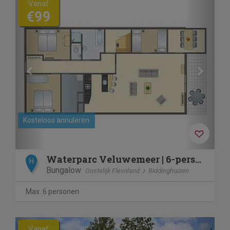
Vanaf
€99
Kosteloos annuleren
Waterparc Veluwemeer | 6-persoons appartement | 6BEA
H
Bungalow
Oostelijk Flevoland
Biddinghuizen
Max. 6 personen
Previous
Next
Vanaf