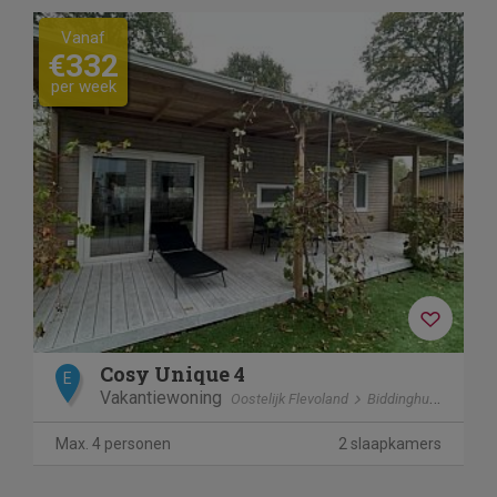
Vanaf
€332
per week
Cosy Unique 4
E
Vakantiewoning
Oostelijk Flevoland
Biddinghuizen
Max. 4 personen
2 slaapkamers