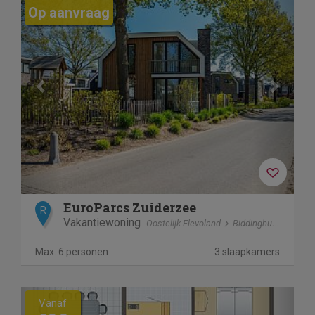
Op aanvraag
EuroParcs Zuiderzee
R
Vakantiewoning
Oostelijk Flevoland
Biddinghuizen
Max. 6 personen
3 slaapkamers
Previous
Next
Vanaf