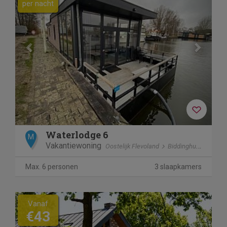
per nacht
Waterlodge 6
M
Vakantiewoning
Oostelijk Flevoland
Biddinghuizen
Max. 6 personen
3 slaapkamers
Vanaf
€43