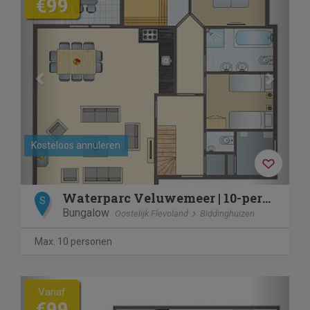
€99
Kosteloos annuleren
Waterparc Veluwemeer | 10-persoons villa - Villa | 10FL2
S
Bungalow
Oostelijk Flevoland
Biddinghuizen
Max. 10 personen
Previous
Next
Vanaf
€99