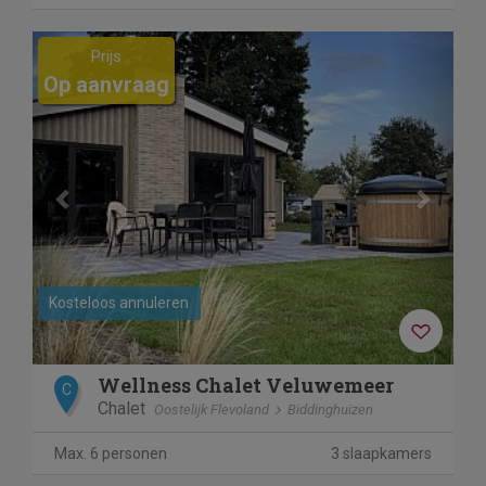
Previous
Next
Prijs
Op aanvraag
Kosteloos annuleren
Wellness Chalet Veluwemeer
C
Chalet
Oostelijk Flevoland
Biddinghuizen
Max. 6 personen
3 slaapkamers