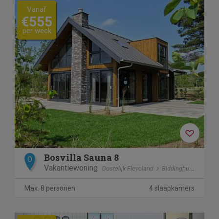
Vanaf
€555
per week
Bosvilla Sauna 8
O
Vakantiewoning
Oostelijk Flevoland
Biddinghuizen
Max. 8 personen
4 slaapkamers