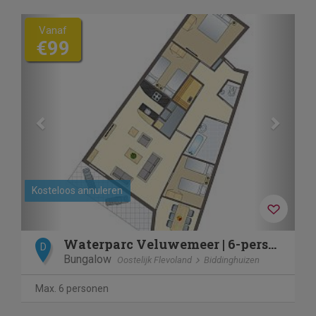
Previous
Next
Vanaf
€99
Kosteloos annuleren
Waterparc Veluwemeer | 6-persoons appartement | 6LA
D
Bungalow
Oostelijk Flevoland
Biddinghuizen
Max. 6 personen