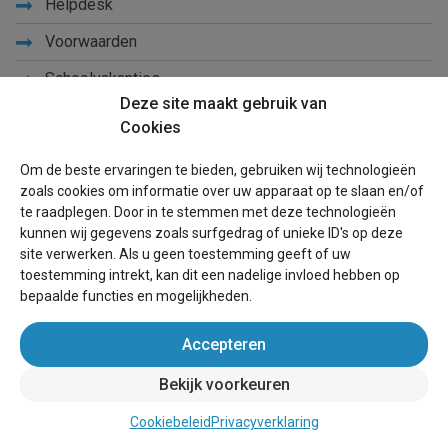
Helpdesk
Voorwaarden
Schoolvakanties
Deze site maakt gebruik van
Handleiding vakantiehuis kopen
Cookies
Handleiding verkopen vakantiehuis
Om de beste ervaringen te bieden, gebruiken wij technologieën
zoals cookies om informatie over uw apparaat op te slaan en/of
Leer ons kennen
te raadplegen. Door in te stemmen met deze technologieën
kunnen wij gegevens zoals surfgedrag of unieke ID's op deze
Privacy
site verwerken. Als u geen toestemming geeft of uw
Links
toestemming intrekt, kan dit een nadelige invloed hebben op
bepaalde functies en mogelijkheden.
Sitemap
Accepteren
Blog
Bekijk voorkeuren
Voor eigenaren
Cookiebeleid
Privacyverklaring
Een advertentie plaatsen