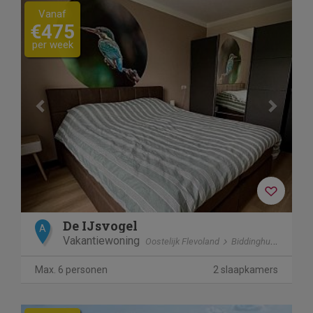
Previous
Next
Vanaf
€475
per week
De IJsvogel
A
Vakantiewoning
Oostelijk Flevoland
Biddinghuizen
Max. 6 personen
2 slaapkamers