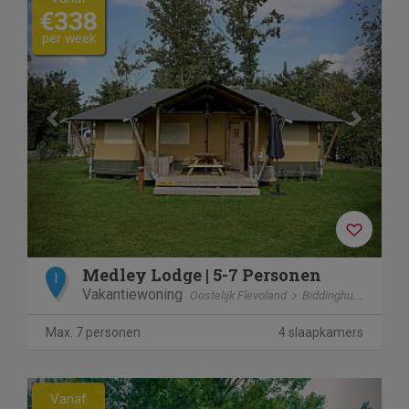
€338
per week
Medley Lodge | 5-7 Personen
I
Vakantiewoning
Oostelijk Flevoland
Biddinghuizen
Max. 7 personen
4 slaapkamers
Previous
Next
Vanaf