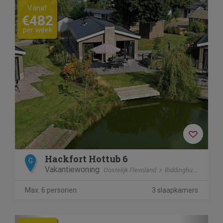
Vanaf
€482
per week
Hackfort Hottub 6
G
Vakantiewoning
Oostelijk Flevoland
Biddinghuizen
Max. 6 personen
3 slaapkamers
Previous
Next