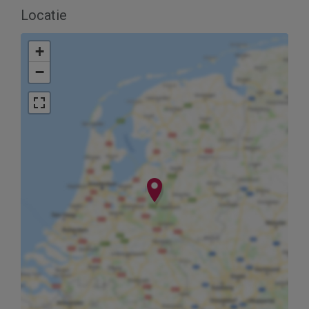
Locatie
+
−