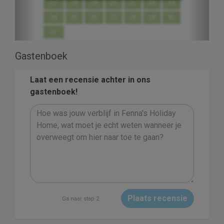
17
18
19
20
21
22
23
24
25
26
27
28
29
30
31
Gastenboek
Laat een recensie achter in ons
gastenboek!
Plaats recensie
Ga naar stap 2