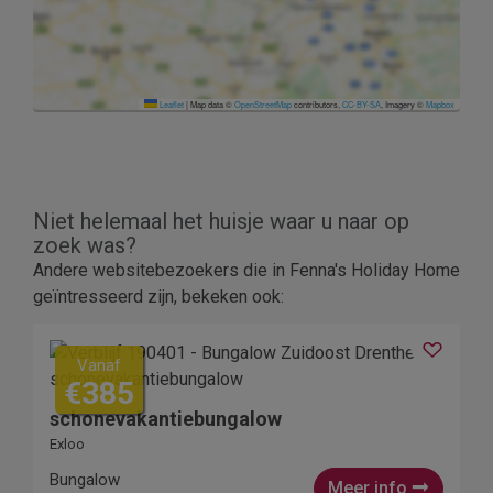
Leaflet
|
Map data ©
OpenStreetMap
contributors,
CC-BY-SA
, Imagery ©
Mapbox
Niet helemaal het huisje waar u naar op
zoek was?
Andere websitebezoekers die in Fenna's Holiday Home
geïntresseerd zijn, bekeken ook:
Vanaf
€385
schonevakantiebungalow
Exloo
Bungalow
Meer info