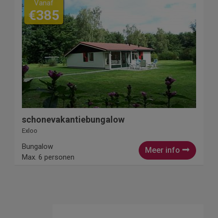
Vanaf
€385
schonevakantiebungalow
Exloo
Bungalow
Meer info
Max. 6 personen