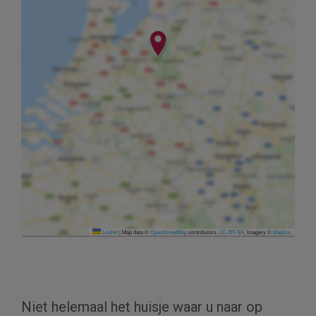
Leaflet
|
Map data ©
OpenStreetMap
contributors,
CC-BY-SA
, Imagery ©
Mapbox
Niet helemaal het huisje waar u naar op