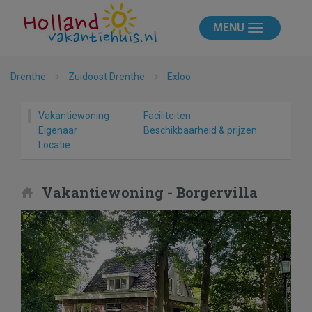
MENU
Drenthe
Zuidoost Drenthe
Exloo
Vakantiewoning
Faciliteiten
Eigenaar
Beschikbaarheid & prijzen
Locatie
Vakantiewoning - Borgervilla