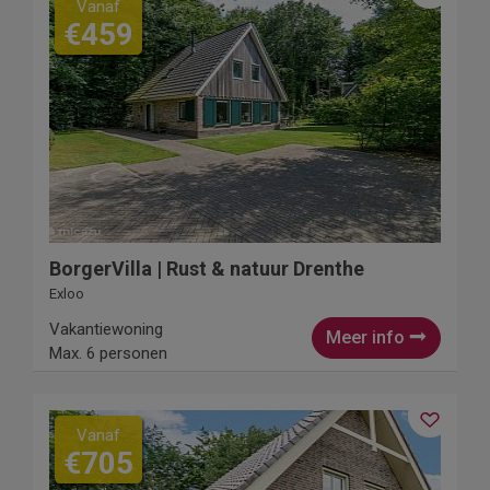
Vanaf
€459
BorgerVilla | Rust & natuur Drenthe
Exloo
Vakantiewoning
Meer info
Max. 6 personen
Vanaf
€705