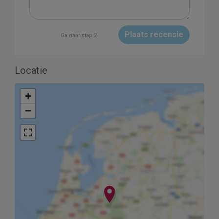
Plaats recensie
Ga naar stap 2
Locatie
+
−