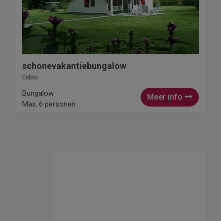
schonevakantiebungalow
Exloo
Bungalow
Meer info
Max. 6 personen