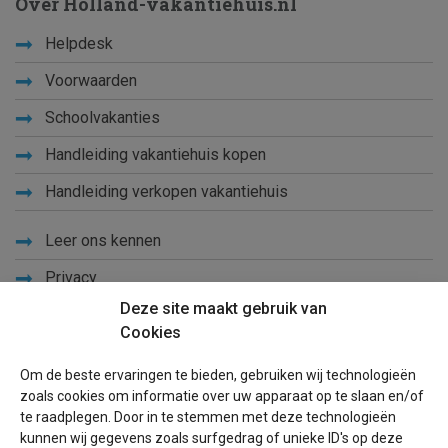
Over Holland-vakantiehuis.nl
Helpdesk
Voorwaarden
Schoolvakanties
Handleiding vakantiehuis kopen
Handleiding verkopen vakantiehuis
Leer ons kennen
Privacy
Deze site maakt gebruik van
Links
Cookies
Sitemap
Om de beste ervaringen te bieden, gebruiken wij technologieën
Blog
zoals cookies om informatie over uw apparaat op te slaan en/of
te raadplegen. Door in te stemmen met deze technologieën
Voor eigenaren
kunnen wij gegevens zoals surfgedrag of unieke ID's op deze