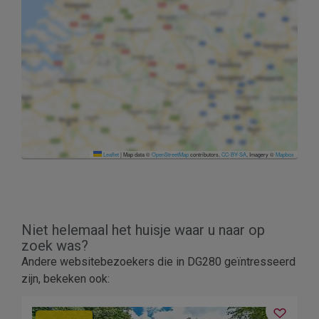
Leaflet
|
Map data ©
OpenStreetMap
contributors,
CC-BY-SA
, Imagery ©
Mapbox
Niet helemaal het huisje waar u naar op
zoek was?
Andere websitebezoekers die in DG280 geïntresseerd
zijn, bekeken ook: