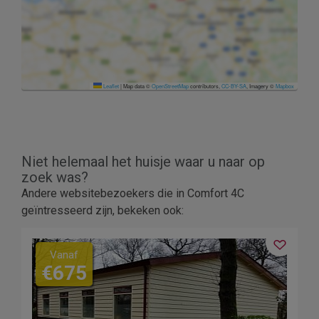
Leaflet
|
Map data ©
OpenStreetMap
contributors,
CC-BY-SA
, Imagery ©
Mapbox
Niet helemaal het huisje waar u naar op
zoek was?
Andere websitebezoekers die in Comfort 4C
geïntresseerd zijn, bekeken ook:
Vanaf
€675