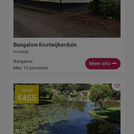
Bungalow Kootwijkerduin
Kootwijk
Bungalow
Meer info
Max. 10 personen
Vanaf
€455