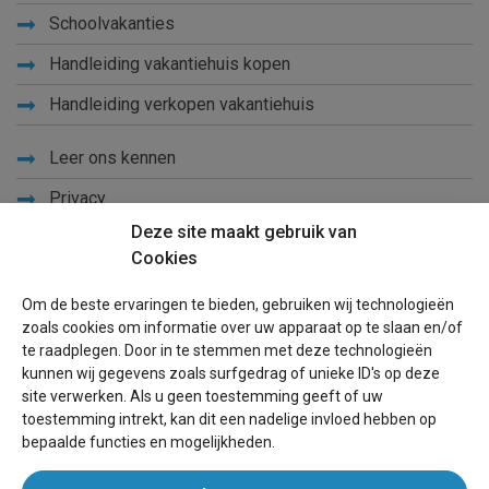
Schoolvakanties
Handleiding vakantiehuis kopen
Handleiding verkopen vakantiehuis
Leer ons kennen
Privacy
Deze site maakt gebruik van
Links
Cookies
Sitemap
Om de beste ervaringen te bieden, gebruiken wij technologieën
Blog
zoals cookies om informatie over uw apparaat op te slaan en/of
te raadplegen. Door in te stemmen met deze technologieën
Voor eigenaren
kunnen wij gegevens zoals surfgedrag of unieke ID's op deze
site verwerken. Als u geen toestemming geeft of uw
Een advertentie plaatsen
toestemming intrekt, kan dit een nadelige invloed hebben op
bepaalde functies en mogelijkheden.
Inloggen