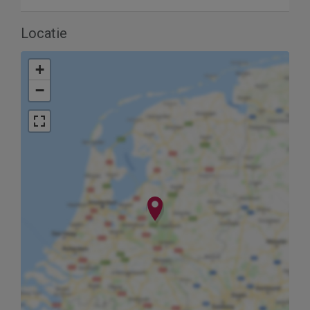
Locatie
+
−