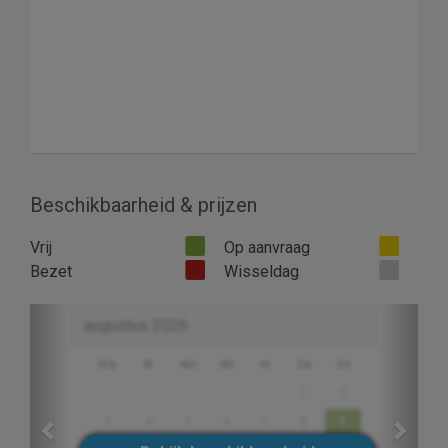
Beschikbaarheid & prijzen
Vrij
Op aanvraag
Bezet
Wisseldag
Previous
Next
augustus 2026
ma
di
wo
do
vr
za
zo
1
2
3
4
5
6
7
8
9