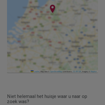
Leaflet
|
Map data ©
OpenStreetMap
contributors,
CC-BY-SA
, Imagery ©
Mapbox
Niet helemaal het huisje waar u naar op
zoek was?