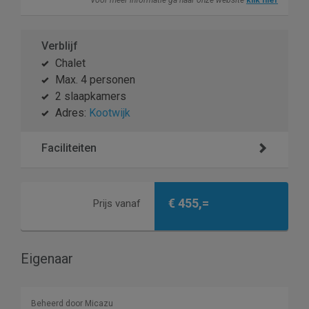
Voor meer informatie ga naar onze website
klik hier
Verblijf
Chalet
Max. 4 personen
2 slaapkamers
Adres:
Kootwijk
Faciliteiten
€ 455,=
Prijs vanaf
Eigenaar
Beheerd door Micazu