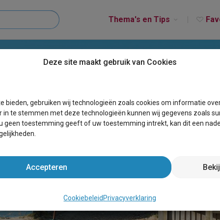
Thema's en Tips
Fav
Deze site maakt gebruik van Cookies
e bieden, gebruiken wij technologieën zoals cookies om informatie ove
r in te stemmen met deze technologieën kunnen wij gegevens zoals sur
 u geen toestemming geeft of uw toestemming intrekt, kan dit een nade
elijkheden.
Accepteren
Beki
T MINUTE GROEPSVERB
Cookiebeleid
Privacyverklaring