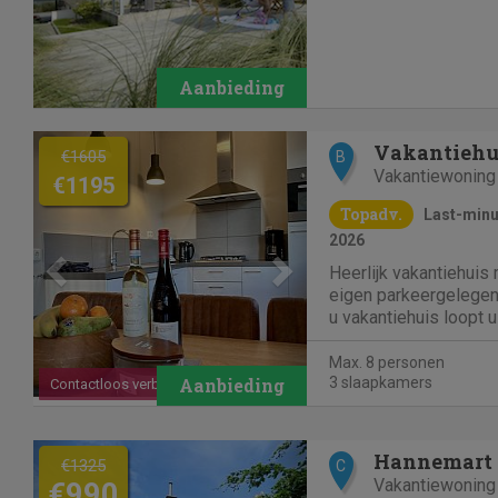
zelfs aan strand. Zo 
vakantiehuis in Frie
heerlijke strandvakant
Previous
Next
€1605
B
Vakantiewoning
€1195
Topadv.
Last-minut
2026
Heerlijk vakantiehuis 
eigen parkeergelegenh
u vakantiehuis loopt 
duinen van Noordwijk 
kilometers lange stra
Max. 8 personen
alle gemakken voorzie
3 slaapkamers
Contactloos verblijf
badkamer, apart toilet.
Previous
Next
Hannemart
€1325
C
Vakantiewoning
€990