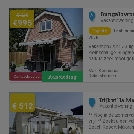
Previous
Next
€1260
A
Vakantiewoning
€995
Topadv.
Last-minut
2026
Vakantiehuis nr. 33 lig
kleinschalige Bungalo
park is zeer mooi ge
duinen en ligt op 900 
Verschillende vakanti
Max. 8 personen
bollenvelden en besc
3 slaapkamers
Contactloos verblijf
terrassen en 2 eigen..
Dijkvilla 
€ 512
Vakantiewoning
** Nog in de zomervak
vrij! ** Zoekt u een v
Beach Resort Makkum
verschillende soorten 