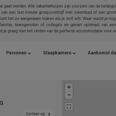
ie gaat worden. Alle vakantiehuizen zijn voorzien van de belangri
e van een last minute groepsverblijf met zwembad of een groot
unt het zo aangenaam maken als je zelf wilt. Waar wacht je nog 
familie, teamgenoten of collega’s en geniet optimaal van een o
lpt je graag met het vinden van de perfecte accommodatie voor e
Personen
Slaapkamers
Aankomst d
+
−
n
Sorteer op