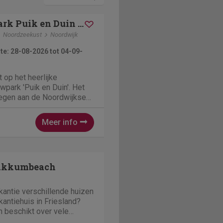
Bungalowpark Puik en Duin Vakantiehuis nr 33
Noordzeekust
Noordwijk
e: 28-08-2026 tot 04-09-
t op het heerlijke
wpark 'Puik en Duin'. Het
legen aan de Noordwijkse
meter vanaf het strand.
ehuizen kijken uit over de
Meer info
hikken over grote
.
Makkumbeach
antie verschillende huizen
akantiehuis in Friesland?
 beschikt over vele
vakantiehuizen, dichtbij of