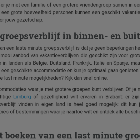
eer je met een familie of een grotere vriendengroep samen in ee
een grote hoeveelheid personen kunnen een geschikt vakantiehu
oor jouw gezelschap.
 groepsverblijf in binnen- en bui
van een laste minute groepsverblijf is dat je geen beperkingen 
n mooi aanbod van vakantieverblijven die geschikt zijn voor gro
 in landen als België, Duitsland, Frankrijk, Italië en Spanje, ma
wel een geschikte accommodatie en kun je optimaal gaan genieten 
e last minute mogelijkheden? Kijk dan snel online.
mmodaties waar je met grotere groepen kunt verblijven. Of je 
chtige
Limburg
of gezelligheid wilt ervaren in Brabant: er zi
sverblijf vinden in eigen land is heel goed mogelijk: dit kun 
ncies of bestemmingen waar je naartoe wilt en ontdek alle besch
t boeken van een last minute gro