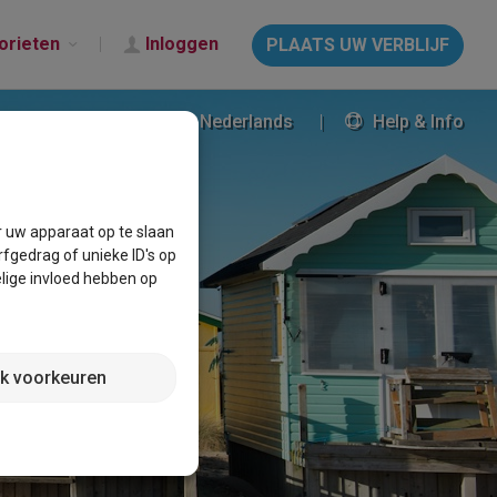
orieten
Inloggen
PLAATS UW VERBLIJF
Nederlands
Help & Info
r uw apparaat op te slaan
fgedrag of unieke ID's op
lige invloed hebben op
jk voorkeuren
LIJF