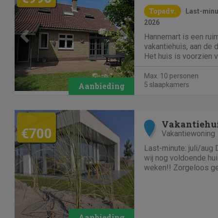
Topadv.
Last-minut
2026
Hannemart is een rui
vakantiehuis, aan de d
Het huis is voorzien v
afwasmachine, wasmac
badkamers) en heeft e
Max. 10 personen
hele dag kunt kiezen 
5 slaapkamers
schaduwplekje. Alle v
eiland...
Vakantiehui
€700
Vakantiewoning
Last-minute: juli/aug Door annuleringen hebben
wij nog voldoende hu
weken!! Zorgeloos ge
vakantiehuizen aan ze