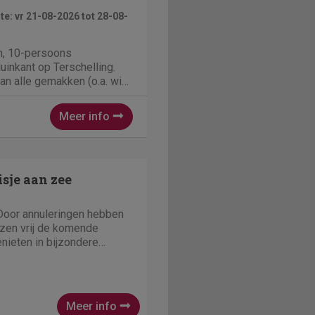
e: vr 21-08-2026 tot 28-08-
m, 10-persoons
uinkant op Terschelling.
an alle gemakken (o.a. wifi,
hine, droger, 2
en grote tuin waar u de
Meer info
uit een zon- of
oorzieningen op het
sje aan zee
izen vrij de komende
nieten in bijzondere
e.
Meer info