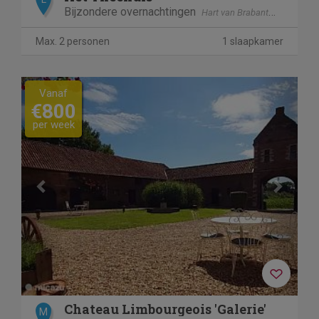
Bijzondere overnachtingen
Hart van Brabant
Loon op 
Max. 2 personen
1 slaapkamer
Previous
Next
Vanaf
€800
per week
Chateau Limbourgeois 'Galerie'
M