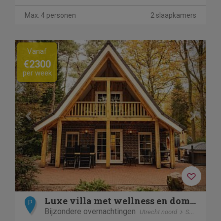
Max. 4 personen
2 slaapkamers
Previous
Next
Vanaf
€2300
per week
Luxe villa met wellness en domotica
P
Bijzondere overnachtingen
Utrecht noord
Soest