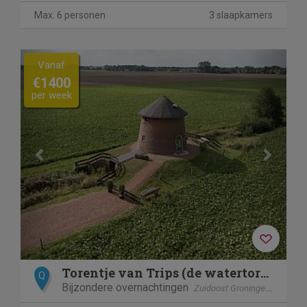
Max. 6 personen
3 slaapkamers
Previous
Next
Vanaf
€1400
per week
Torentje van Trips (de watertoren)
Q
Bijzondere overnachtingen
Zuidoost Groningen
Trips