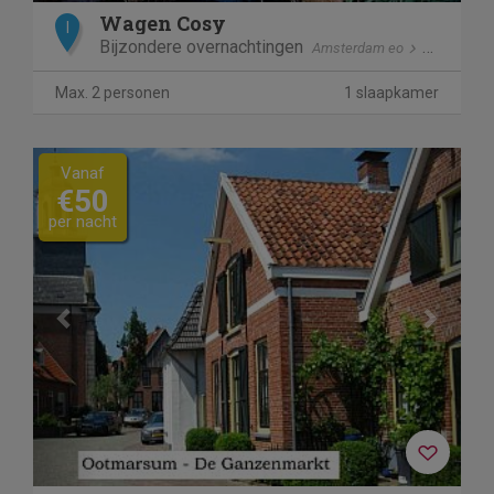
Wagen Cosy
I
Bijzondere overnachtingen
Amsterdam eo
Spaarndam
Max. 2 personen
1 slaapkamer
Previous
Next
Vanaf
€50
per nacht