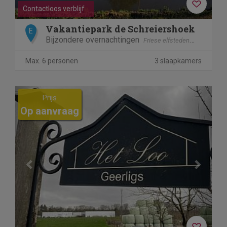
Contactloos verblijf
Vakantiepark de Schreiershoek
E
Bijzondere overnachtingen
Friese elfsteden
Dokkum
Max. 6 personen
3 slaapkamers
Previous
Next
Prijs
Op aanvraag