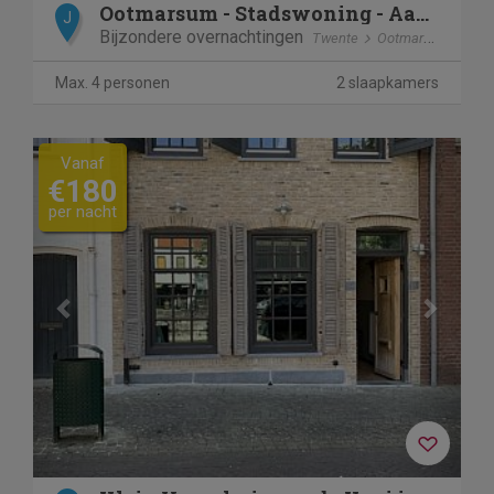
Ootmarsum - Stadswoning - Aan de Ganzenmarkt
J
Bijzondere overnachtingen
Twente
Ootmarsum
Max. 4 personen
2 slaapkamers
Previous
Next
Vanaf
€180
per nacht