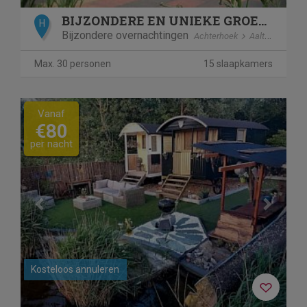
BIJZONDERE EN UNIEKE GROEPSACCOMMODATIE IN DE ACHT
H
Bijzondere overnachtingen
Achterhoek
Aalten
Max. 30 personen
15 slaapkamers
Previous
Next
Vanaf
€80
per nacht
Kosteloos annuleren