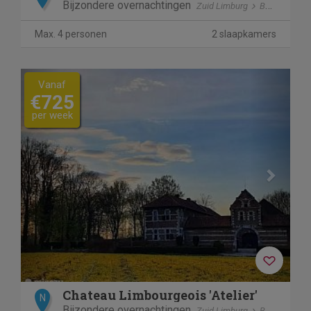
Bijzondere overnachtingen
Zuid Limburg
Beek
Max. 4 personen
2 slaapkamers
Previous
Next
Vanaf
€725
per week
Chateau Limbourgeois 'Atelier'
N
Bijzondere overnachtingen
Zuid Limburg
Beek