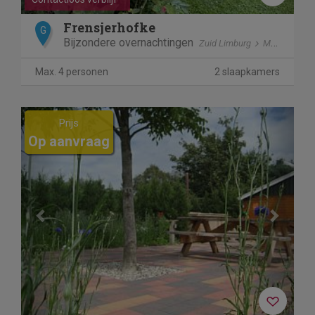
Frensjerhofke
G
Bijzondere overnachtingen
Zuid Limburg
Mechelen
Max. 4 personen
2 slaapkamers
Previous
Next
Prijs
Op aanvraag