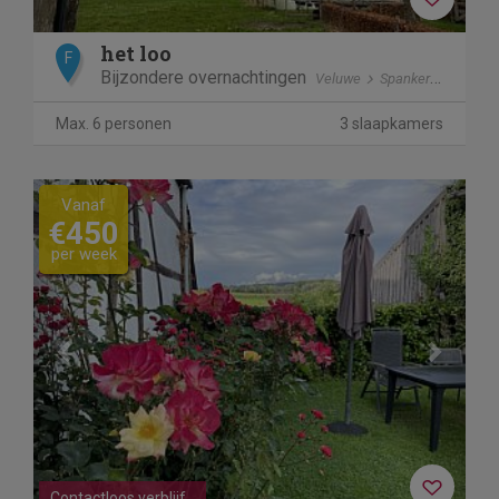
het loo
F
Bijzondere overnachtingen
Veluwe
Spankeren
Max. 6 personen
3 slaapkamers
Previous
Next
Vanaf
€450
per week
Contactloos verblijf