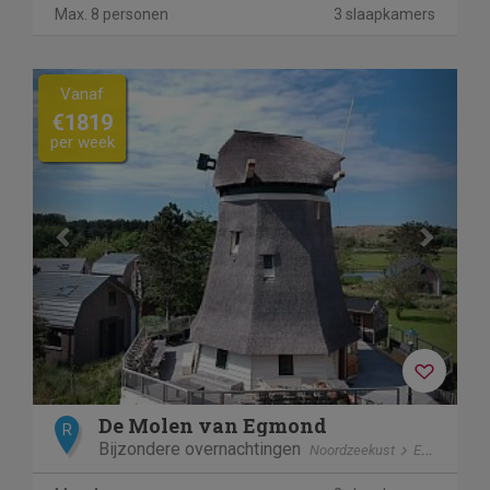
Max. 8 personen
3 slaapkamers
Previous
Next
Vanaf
€1819
per week
De Molen van Egmond
R
Bijzondere overnachtingen
Noordzeekust
Egmond aan den Hoef