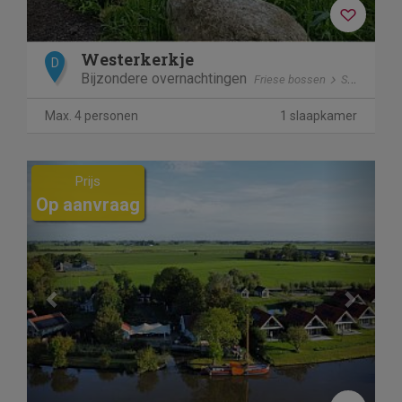
Westerkerkje
D
Bijzondere overnachtingen
Friese bossen
Steggerda
Max. 4 personen
1 slaapkamer
Previous
Next
Prijs
Op aanvraag