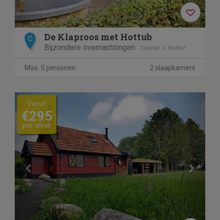
De Klaproos met Hottub
C
Bijzondere overnachtingen
Twente
Notter
Max. 5 personen
2 slaapkamers
Previous
Next
Vanaf
€295
per week