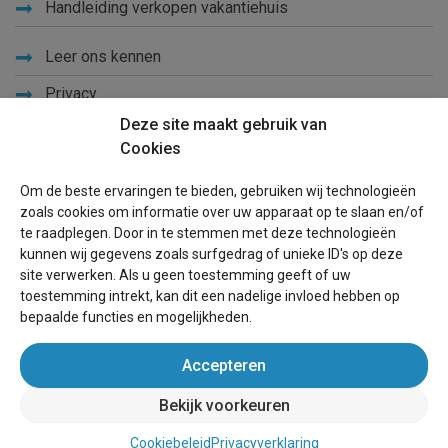
Handleiding verkopen vakantiehuis
Leer ons kennen
Privacy
Deze site maakt gebruik van
Links
Cookies
Sitemap
Om de beste ervaringen te bieden, gebruiken wij technologieën
Blog
zoals cookies om informatie over uw apparaat op te slaan en/of
te raadplegen. Door in te stemmen met deze technologieën
Voor eigenaren
kunnen wij gegevens zoals surfgedrag of unieke ID's op deze
site verwerken. Als u geen toestemming geeft of uw
Een advertentie plaatsen
toestemming intrekt, kan dit een nadelige invloed hebben op
bepaalde functies en mogelijkheden.
Inloggen
Accepteren
Succesvol verhuren vakantiewoning
Bekijk voorkeuren
wereldvakantiehuis.nl
(vakantiehuizen wereldwijd)
Cookiebeleid
Privacyverklaring