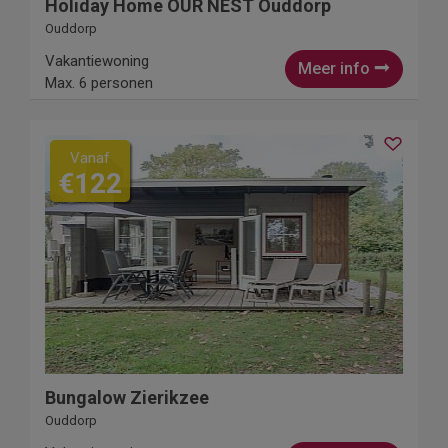
Holiday Home OUR NEST Ouddorp
Ouddorp
Vakantiewoning
Meer info
Max. 6 personen
Vanaf
€122
Bungalow Zierikzee
Ouddorp