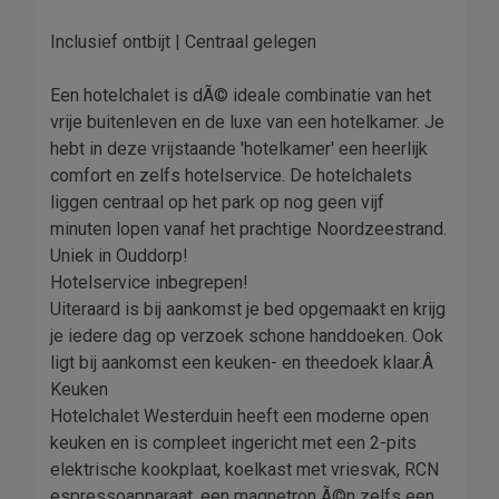
Inclusief ontbijt | Centraal gelegen
Een hotelchalet is dÃ© ideale combinatie van het
vrije buitenleven en de luxe van een hotelkamer. Je
hebt in deze vrijstaande 'hotelkamer' een heerlijk
comfort en zelfs hotelservice. De hotelchalets
liggen centraal op het park op nog geen vijf
minuten lopen vanaf het prachtige Noordzeestrand.
Uniek in Ouddorp!
Hotelservice inbegrepen!
Uiteraard is bij aankomst je bed opgemaakt en krijg
je iedere dag op verzoek schone handdoeken. Ook
ligt bij aankomst een keuken- en theedoek klaar.Â
Keuken
Hotelchalet Westerduin heeft een moderne open
keuken en is compleet ingericht met een 2-pits
elektrische kookplaat, koelkast met vriesvak, RCN
espressoapparaat, een magnetron Ã©n zelfs een