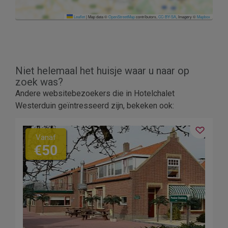
Leaflet
|
Map data ©
OpenStreetMap
contributors,
CC-BY-SA
, Imagery ©
Mapbox
Niet helemaal het huisje waar u naar op
zoek was?
Andere websitebezoekers die in Hotelchalet
Westerduin geïntresseerd zijn, bekeken ook:
Vanaf
€50