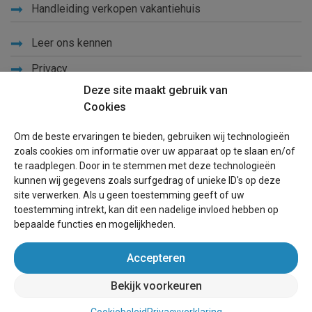
Handleiding verkopen vakantiehuis
Leer ons kennen
Privacy
Deze site maakt gebruik van
Links
Cookies
Sitemap
Om de beste ervaringen te bieden, gebruiken wij technologieën
Blog
zoals cookies om informatie over uw apparaat op te slaan en/of
te raadplegen. Door in te stemmen met deze technologieën
Voor eigenaren
kunnen wij gegevens zoals surfgedrag of unieke ID's op deze
site verwerken. Als u geen toestemming geeft of uw
Een advertentie plaatsen
toestemming intrekt, kan dit een nadelige invloed hebben op
bepaalde functies en mogelijkheden.
Inloggen
Accepteren
Succesvol verhuren vakantiewoning
Bekijk voorkeuren
wereldvakantiehuis.nl
(vakantiehuizen wereldwijd)