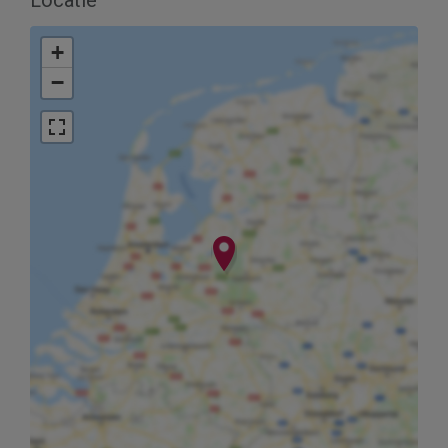
Locatie
+
−