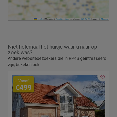
Leaflet
|
Map data ©
OpenStreetMap
contributors,
CC-BY-SA
, Imagery ©
Mapbox
Niet helemaal het huisje waar u naar op
zoek was?
Andere websitebezoekers die in RP4B geïntresseerd
zijn, bekeken ook:
Vanaf
€499