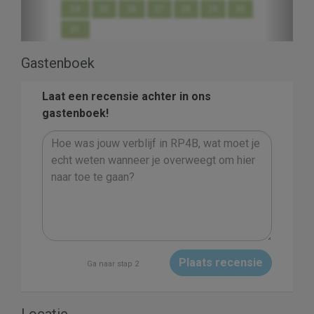
24
25
26
27
28
29
30
31
Gastenboek
Laat een recensie achter in ons
gastenboek!
Plaats recensie
Ga naar stap 2