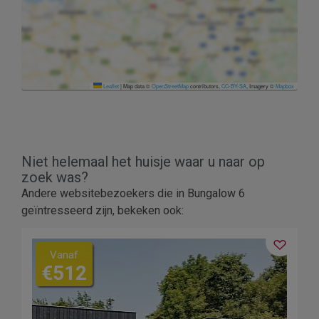
Leaflet
|
Map data ©
OpenStreetMap
contributors,
CC-BY-SA
, Imagery ©
Mapbox
Niet helemaal het huisje waar u naar op
zoek was?
Andere websitebezoekers die in Bungalow 6
geïntresseerd zijn, bekeken ook:
Vanaf
€512