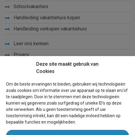
Schoolvakanties
Handleiding vakantiehuis kopen
Handleiding verkopen vakantiehuis
Leer ons kennen
Privacy
Deze site maakt gebruik van
Links
Cookies
Sitemap
Om de beste ervaringen te bieden, gebruiken wij technologieën
Blog
zoals cookies om informatie over uw apparaat op te slaan en/of
te raadplegen. Door in te stemmen met deze technologieën
Voor eigenaren
kunnen wij gegevens zoals surfgedrag of unieke ID's op deze
site verwerken. Als u geen toestemming geeft of uw
Een advertentie plaatsen
toestemming intrekt, kan dit een nadelige invloed hebben op
bepaalde functies en mogelijkheden.
Inloggen