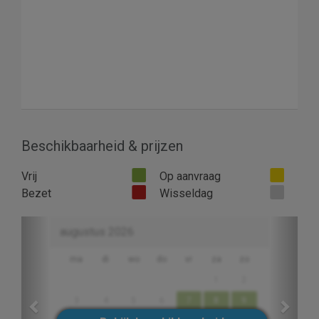
Beschikbaarheid & prijzen
Vrij
Op aanvraag
Bezet
Wisseldag
Previous
Next
augustus 2026
ma
di
wo
do
vr
za
zo
1
2
3
4
5
6
7
8
9