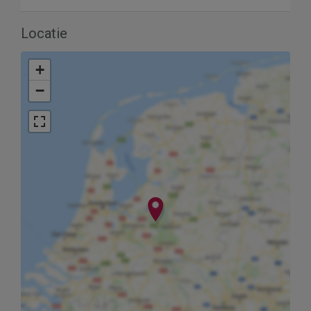
Locatie
+
−