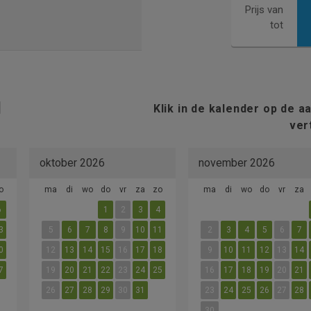
Prijs van
tot
Klik in de kalender op de a
ver
oktober 2026
november 2026
o
ma
di
wo
do
vr
za
zo
ma
di
wo
do
vr
za
6
1
2
3
4
3
5
6
7
8
9
10
11
2
3
4
5
6
7
0
12
13
14
15
16
17
18
9
10
11
12
13
14
7
19
20
21
22
23
24
25
16
17
18
19
20
21
26
27
28
29
30
31
23
24
25
26
27
28
30