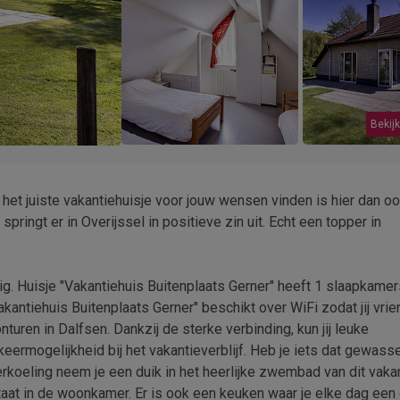
Bekijk
 het juiste vakantiehuisje voor jouw wensen vinden is hier dan o
springt er in Overijssel in positieve zin uit. Echt een topper in
g. Huisje "Vakantiehuis Buitenplaats Gerner" heeft 1 slaapkamer
kantiehuis Buitenplaats Gerner" beschikt over WiFi zodat jij vri
uren in Dalfsen. Dankzij de sterke verbinding, kun jij leuke
arkeermogelijkheid bij het vakantieverblijf. Heb je iets dat gewas
oeling neem je een duik in het heerlijke zwembad van dit vakan
at in de woonkamer. Er is ook een keuken waar je elke dag een o