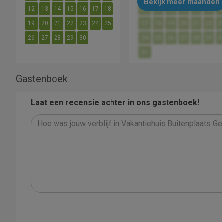
Bekijk meer maanden
12
13
14
15
16
17
18
10
11
12
13
14
15
1
19
20
21
22
23
24
25
17
18
19
20
21
22
2
26
27
28
29
30
24
25
26
27
28
29
3
31
Gastenboek
Laat een recensie achter in ons gastenboek!