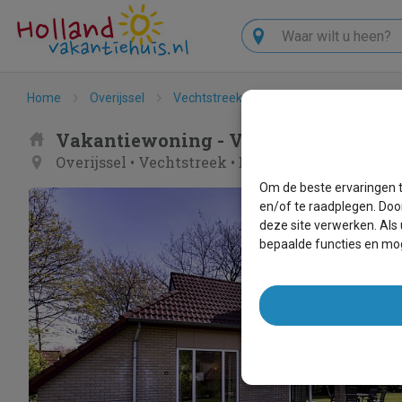
Zoeken
Home
Overijssel
Vechtstreek
Dalfsen
Vakantieh
Vakantiewoning - Vakantiehuis Buit
Overijssel
•
Vechtstreek
•
Dalfsen
Om de beste ervaringen t
en/of te raadplegen. Doo
deze site verwerken. Als
bepaalde functies en mog