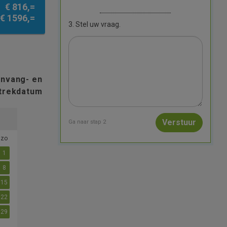
€ 816,=
€ 1596,=
3. Stel uw vraag.
anvang- en
trekdatum
Ga naar stap 2
zo
1
8
15
22
29