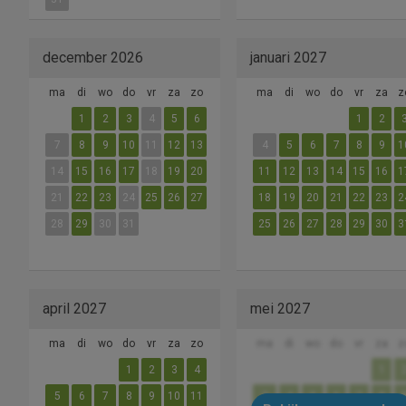
december 2026
januari 2027
ma
di
wo
do
vr
za
zo
ma
di
wo
do
vr
za
z
1
2
3
4
5
6
1
2
7
8
9
10
11
12
13
4
5
6
7
8
9
1
14
15
16
17
18
19
20
11
12
13
14
15
16
1
21
22
23
24
25
26
27
18
19
20
21
22
23
2
28
29
30
31
25
26
27
28
29
30
3
april 2027
mei 2027
ma
di
wo
do
vr
za
zo
ma
di
wo
do
vr
za
z
1
2
3
4
1
5
6
7
8
9
10
11
3
4
5
6
7
8