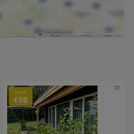
Leaflet
|
Map data ©
OpenStreetMap
contributors,
CC-BY-SA
, Imagery ©
Mapbox
Vanaf
€98