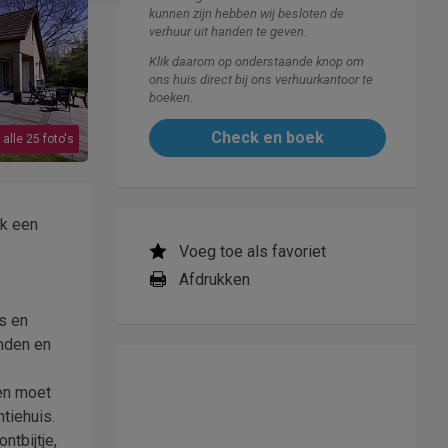
kunnen zijn hebben wij besloten de
verhuur uit handen te geven.
Klik daarom op onderstaande knop om
ons huis direct bij ons verhuurkantoor te
boeken.
Check en boek
 alle 25 foto's
ok een
Voeg toe als favoriet
Afdrukken
s en
enden en
sen moet
tiehuis.
ntbijtje,