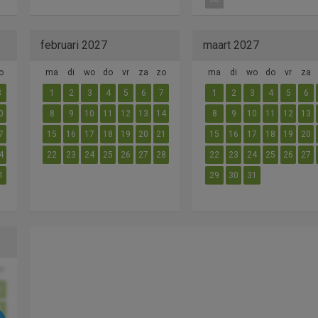
februari 2027
maart 2027
o
ma
di
wo
do
vr
za
zo
ma
di
wo
do
vr
za
3
1
2
3
4
5
6
7
1
2
3
4
5
6
0
8
9
10
11
12
13
14
8
9
10
11
12
13
7
15
16
17
18
19
20
21
15
16
17
18
19
20
4
22
23
24
25
26
27
28
22
23
24
25
26
27
1
29
30
31
o
2
9