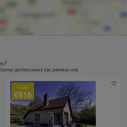
as?
Gerner geïntresseerd zijn, bekeken ook:
Vanaf
€816