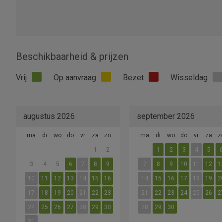
Beschikbaarheid & prijzen
Vrij
Op aanvraag
Bezet
Wisseldag
augustus 2026
september 2026
ma
di
wo
do
vr
za
zo
ma
di
wo
do
vr
za
z
1
2
1
2
3
4
5
3
4
5
6
7
8
9
7
8
9
10
11
12
1
10
11
12
13
14
15
16
14
15
16
17
18
19
2
17
18
19
20
21
22
23
21
22
23
24
25
26
2
24
25
26
27
28
29
30
28
29
30
31