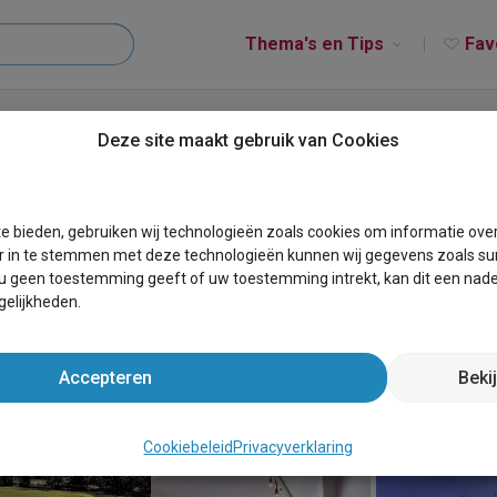
Thema's en Tips
Fav
uis Buitenplaats Gerner
Deze site maakt gebruik van Cookies
enplaats Gerner
e bieden, gebruiken wij technologieën zoals cookies om informatie ove
r in te stemmen met deze technologieën kunnen wij gegevens zoals sur
 u geen toestemming geeft of uw toestemming intrekt, kan dit een nade
elijkheden.
Accepteren
Beki
Cookiebeleid
Privacyverklaring