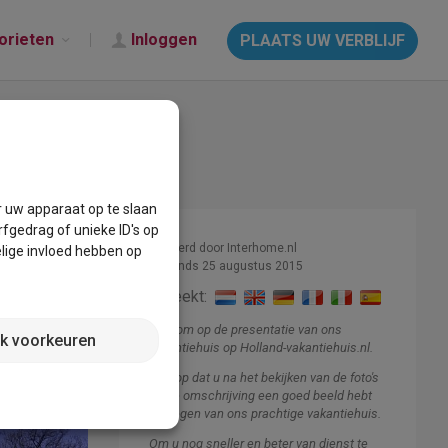
orieten
Inloggen
PLAATS UW VERBLIJF
r uw apparaat op te slaan
fgedrag of unieke ID's op
Beheerd door Interhome.nl
lige invloed hebben op
Lid sinds 25 augustus 2015
Spreekt:
Welkom op de presentatie van ons
jk voorkeuren
vakantiehuis op Holland-vakantiehuis.nl.
Ik hoop dat u na het bekijken van de foto's
en de omschrijving een goed beeld hebt
gekregen van ons prachtige vakantiehuis.
Om u nog sneller en beter van dienst te