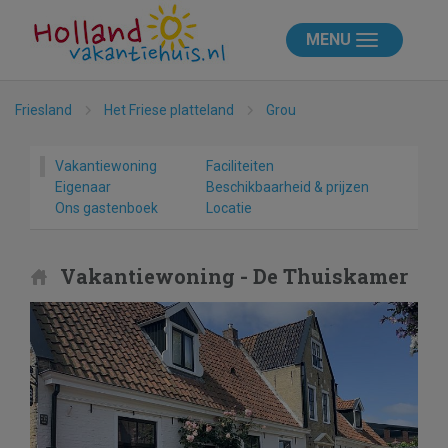
MENU
Friesland
Het Friese platteland
Grou
Vakantiewoning
Faciliteiten
Eigenaar
Beschikbaarheid & prijzen
Ons gastenboek
Locatie
Vakantiewoning - De Thuiskamer