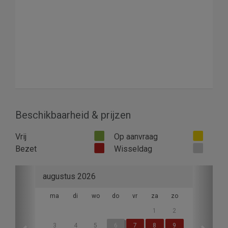
Beschikbaarheid & prijzen
Vrij
Op aanvraag
Bezet
Wisseldag
Previous
Next
augustus 2026
ma
di
wo
do
vr
za
zo
1
2
3
4
5
6
7
8
9