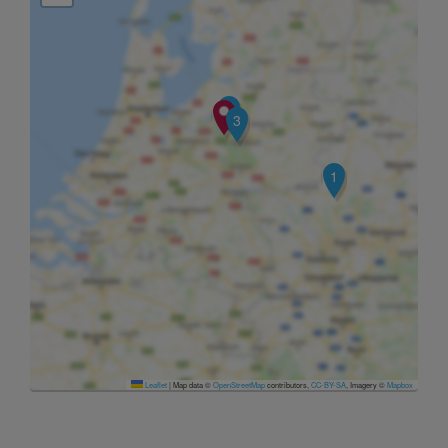
2
3
1
Leaflet
|
Map data ©
OpenStreetMap
contributors,
CC-BY-SA
, Imagery ©
Mapbox