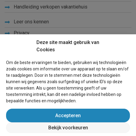
Handleiding verkopen vakantiehuis
Leer ons kennen
Privacy
Deze site maakt gebruik van
Links
Cookies
Sitemap
Om de beste ervaringen te bieden, gebruiken wij technologieën
Blog
zoals cookies om informatie over uw apparaat op te slaan en/of
te raadplegen. Door in te stemmen met deze technologieën
Voor eigenaren
kunnen wij gegevens zoals surfgedrag of unieke ID's op deze
site verwerken. Als u geen toestemming geeft of uw
Een advertentie plaatsen
toestemming intrekt, kan dit een nadelige invloed hebben op
bepaalde functies en mogelijkheden.
Inloggen
Accepteren
Succesvol verhuren vakantiewoning
Bekijk voorkeuren
wereldvakantiehuis.nl
(vakantiehuizen wereldwijd)