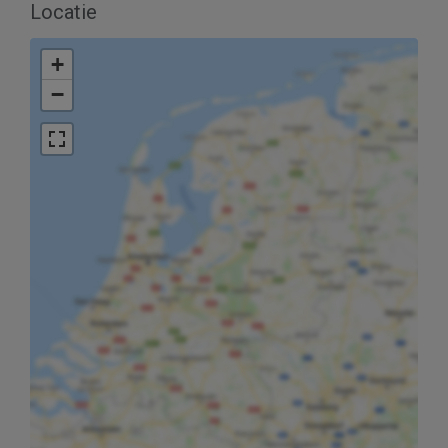
Locatie
+
−