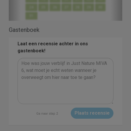
24
25
26
27
28
29
30
31
Gastenboek
Laat een recensie achter in ons
gastenboek!
Plaats recensie
Ga naar stap 2