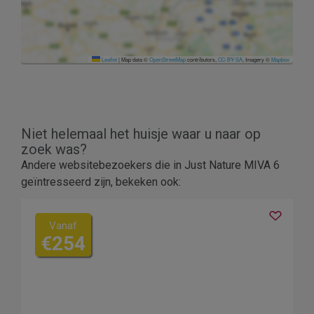
Leaflet
|
Map data ©
OpenStreetMap
contributors,
CC-BY-SA
, Imagery ©
Mapbox
Niet helemaal het huisje waar u naar op
zoek was?
Andere websitebezoekers die in Just Nature MIVA 6
geïntresseerd zijn, bekeken ook:
Vanaf
€254