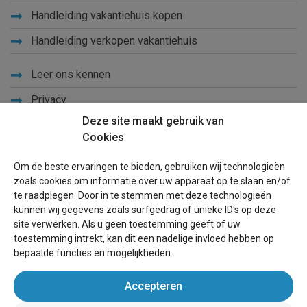
Handleiding vakantiehuis kopen
Handleiding verkopen vakantiehuis
Leer ons kennen
Privacy
Deze site maakt gebruik van
Links
Cookies
Sitemap
Om de beste ervaringen te bieden, gebruiken wij technologieën
Blog
zoals cookies om informatie over uw apparaat op te slaan en/of
te raadplegen. Door in te stemmen met deze technologieën
Voor eigenaren
kunnen wij gegevens zoals surfgedrag of unieke ID's op deze
site verwerken. Als u geen toestemming geeft of uw
Een advertentie plaatsen
toestemming intrekt, kan dit een nadelige invloed hebben op
bepaalde functies en mogelijkheden.
Inloggen
Accepteren
Succesvol verhuren vakantiewoning