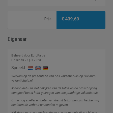
€ 439,60
Prijs
Eigenaar
Beheerd door EuroParcs
Lid sinds 26 juli 2023
Spreekt:
Welkom op de presentatie van ons vakantiehuis op Holland-
vakantiehuis.nl.
Ik hoop dat u na het bekijken van de foto's en de omschrijving
een goed beeld hebt gekregen van ons prachtige vakantiehuis.
Om u nog sneller en beter van dienst te kunnen zijn hebben wij
besloten de verhuur uit handen te geven.
Klik daarom op onderstaande knop om ons huis direct bij ons